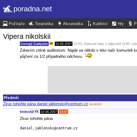
poradna.net
Počítače
Teraristika
Akvaristika
Kutilství
Hry
P
Vipera nikolskii
Georgij Gadjukin
,
10.06.2007
13:43
,
Jedovatí hadi
, 1 odpověď (2387 zob
Zdravím ctěné auditorium. Najde se někdo v této naší komunitě kd
půjčení za 1/2 případného odchovu.
Předmět
Zkus tohohle pána daniel.jablonski@centrum.cz
poslední
krokodýl
,
10.06.2007
14:47
Zkus tohohle pána
daniel.jablonski@centrum.cz