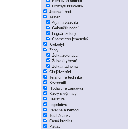
Korálovka sedlatá
Hroznýš královský
Jedovatí hadi
Ještěři
Agama vousatá
Gekončík noční
Leguán zelený
Chameleon jemenský
Krokodýli
Želvy
Želva zelenavá
Želva čtyřprstá
Želva nádherná
Obojživelníci
Terárium a technika
Bezobratlí
Hlodavci a zajícovci
Burzy a výstavy
Literatura
Legislativa
Veterina a nemoci
Terahádanky
Černá kronika
Pokec