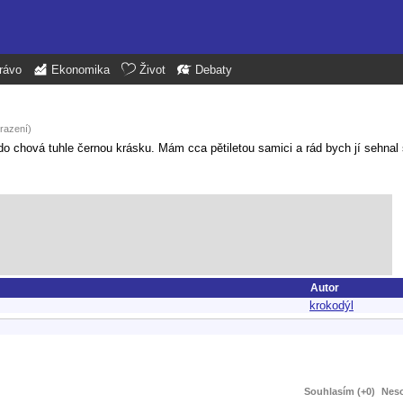
rávo
Ekonomika
Život
Debaty
razení)
o chová tuhle černou krásku. Mám cca pětiletou samici a rád bych jí sehnal 
Autor
krokodýl
Souhlasím (+0)
Neso