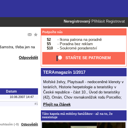
Neregistrovaný
Přihlásit
Registrovat
Podpořte nás
$2
- Ikona patrona na poradně
$5
- Poradna bez reklam
šamstra, třeba jen na
$10
- Soukromé poradenství
Odpovědět
STAŇTE SE PATRONEM
TERAmagazín 1/2017
Mořské želvy, Playtsauři - nedoceněné klenoty v
teráriích, Historie herpetologie a teraristiky v
Datum
České republice - část 10., Úvod do teraristiky
(42), Omán, Chov rovnakonôžok rodu Porcellio;
10.06.2007 14:47
#1
Přejít na článek
Táto kapela má milióny fanúšikov - až na to, že
neexistuje
uhlasím (-0)
Odpovědět