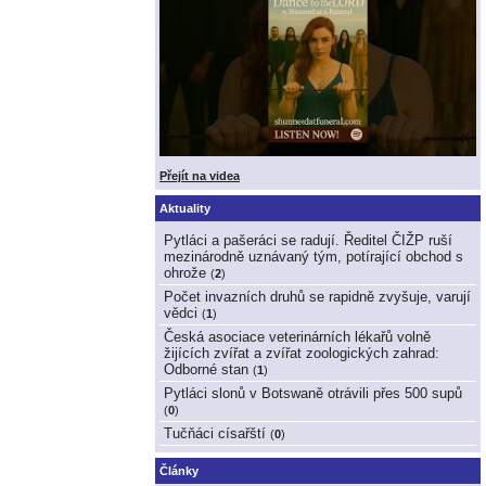
Přejít na videa
Aktuality
Pytláci a pašeráci se radují. Ředitel ČIŽP ruší
mezinárodně uznávaný tým, potírající obchod s
ohrože
(
2
)
Počet invazních druhů se rapidně zvyšuje, varují
vědci
(
1
)
Česká asociace veterinárních lékařů volně
žijících zvířat a zvířat zoologických zahrad:
Odborné stan
(
1
)
Pytláci slonů v Botswaně otrávili přes 500 supů
(
0
)
Tučňáci císařští
(
0
)
Články