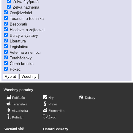
Želva čtyřprstá
Želva nádherná
Obojživelníci
Terárium a technika
Bezobratlí
Hlodavci a zajícovci
Burzy a výstavy
Literatura
Legislativa
Veterina a nemoci
Terahádanky
Černá kronika
Pokec
Všechny poradny
Počítače
Hry
Debaty
Teraristika
Právo
Akvaristika
Ekonomika
Kutilství
Život
Sociální sítě
Ostatní odkazy