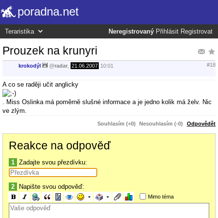
poradna.net
Neregistrovaný
Přihlásit
Registrovat
Prouzek na krunyri
#18
krokodýl
@
radar
,
21.06.2007
10:01
A co se raději učit anglicky
. Miss Oslinka má poměrně slušné informace a je jedno kolik má želv. Nic
ve zlým.
Souhlasím (+0)
Nesouhlasím (-0)
Odpovědět
Reakce na odpověď
1
Zadajte svou přezdívku:
2
Napište svou odpověď:
Mimo téma