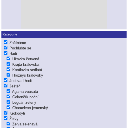
Kategorie
Začínáme
Pochlubte se
Hadi
Užovka červená
Krajta královská
Korálovka sedlatá
Hroznýš královský
Jedovatí hadi
Ještěři
Agama vousatá
Gekončík noční
Leguán zelený
Chameleon jemenský
Krokodýli
Želvy
Želva zelenavá