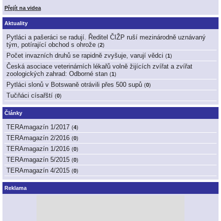
Přejít na videa
Aktuality
Pytláci a pašeráci se radují. Ředitel ČIŽP ruší mezinárodně uznávaný
tým, potírající obchod s ohrože
(
2
)
Počet invazních druhů se rapidně zvyšuje, varují vědci
(
1
)
Česká asociace veterinárních lékařů volně žijících zvířat a zvířat
zoologických zahrad: Odborné stan
(
1
)
Pytláci slonů v Botswaně otrávili přes 500 supů
(
0
)
Tučňáci císařští
(
0
)
Články
TERAmagazín 1/2017
(
4
)
TERAmagazín 2/2016
(
0
)
TERAmagazín 1/2016
(
0
)
TERAmagazín 5/2015
(
0
)
TERAmagazín 4/2015
(
0
)
Reklama