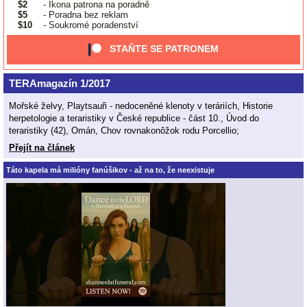
$2
- Ikona patrona na poradně
$5
- Poradna bez reklam
$10
- Soukromé poradenství
STAŇTE SE PATRONEM
TERAmagazín 1/2017
Mořské želvy, Playtsauři - nedoceněné klenoty v teráriích, Historie
herpetologie a teraristiky v České republice - část 10., Úvod do
teraristiky (42), Omán, Chov rovnakonôžok rodu Porcellio;
Přejít na článek
Táto kapela má milióny fanúšikov - až na to, že neexistuje