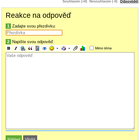
Souhlasím (+0)
Nesouhlasím (-0)
Odpovědět
Bulharsko - údolí Strumy 5/05
Reakce na odpověď
1
Zadajte svou přezdívku:
2
Napište svou odpověď:
Mimo téma