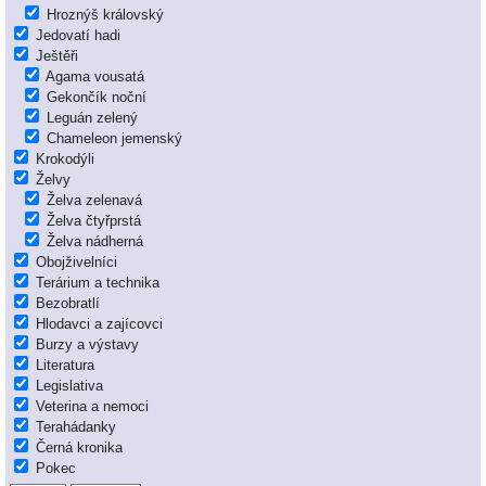
Hroznýš královský
Jedovatí hadi
Ještěři
Agama vousatá
Gekončík noční
Leguán zelený
Chameleon jemenský
Krokodýli
Želvy
Želva zelenavá
Želva čtyřprstá
Želva nádherná
Obojživelníci
Terárium a technika
Bezobratlí
Hlodavci a zajícovci
Burzy a výstavy
Literatura
Legislativa
Veterina a nemoci
Terahádanky
Černá kronika
Pokec