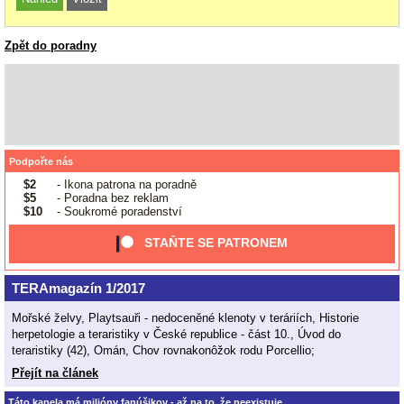
Zpět do poradny
Podpořte nás
$2
- Ikona patrona na poradně
$5
- Poradna bez reklam
$10
- Soukromé poradenství
STAŇTE SE PATRONEM
TERAmagazín 1/2017
Mořské želvy, Playtsauři - nedoceněné klenoty v teráriích, Historie
herpetologie a teraristiky v České republice - část 10., Úvod do
teraristiky (42), Omán, Chov rovnakonôžok rodu Porcellio;
Přejít na článek
Táto kapela má milióny fanúšikov - až na to, že neexistuje