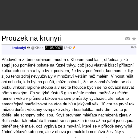
Prouzek na krunyri
#24
krokodýl
@
KHor
,
21.06.2007
12:42
Především z těmi obilninami musím s Khorem souhlasit, středoasijské
stepi jsou poměrně bohaté na různé trávy, což jsou vlastně blízcí příbuzní
kulturních obilnin a bylo by z podivem, že by v poměrech, kde horsfieldky
žijou tento zdroj nevyužívaly v množství větším než malém. Vlhkost řešit
ani nebudu, kdo byl na poušti, může potvrdit, že se zahrabáváním se do
písku vlhkost rapidně stoupá a v určité hloubce bych se ho odvážil nazvat
přímo mokrým. Co se týká růstu 3 g za měsíc mohou možná v určitém
ranném věku v průměru takové váhové přírůstky vycházet, ale nelze to
samozřejmě paušalizovat na více druhů a jakýkoli věk. 10 cm za první rok
můžou dorůst všechny evropské želvy i horsfieldka, netvrdím, že to je
dobře, ale schopny toho jsou. Když srovnám mláďata nacházená zjara v
Bulharsku, tak mláďata líhnoucí se na podzim (nebo až na jaře) jsou zjara
téměř stejně malé, což vyplívá ze zimování, které se v přírodě nevyhýbá
žádné věkové kategorii, ale v chovu jen málokdo nechává želvičky v
prvním roce zimovat, takže růst je mnohem intenzivnější.