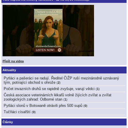
Přejít na videa
Aktuality
Pytláci a pašeráci se radují. Ředitel ČIŽP ruší mezinárodně uznávaný
tým, potírající obchod s ohrože
(
2
)
Počet invazních druhů se rapidně zvyšuje, varují vědci
(
1
)
Česká asociace veterinárních lékařů volně žijících zvířat a zvířat
zoologických zahrad: Odborné stan
(
1
)
Pytláci slonů v Botswaně otrávili přes 500 supů
(
0
)
Tučňáci císařští
(
0
)
Články