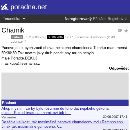
poradna.net
Neregistrovaný
Přihlásit
Registrovat
Chamik
Kubajz
[85.207.89.xxx],
30.06.2007
17:17
,
Začínáme
, 4 odpovědi (2849
zobrazení)
Panove,chtel bych zacit chovat nejakeho chameleona.Terarko mam mensi
50*30*30.Tak newim jaky druh poridit,aby mu to nebylo
male.Poradte.DEKUJI
mazikuba@seznam.cz
Odpovědět
Předmět
Ahoj, myslim, ze by bylo rozumne do toho dat nejakeho gekona
spise...Pokud trvas na chamikovi tak ti…
30.06.2007 17:41
Redsnake
Do téhle velikosti tak maximálně nepravé chameleony rodu Rampholeon.
Jinak tak maximálně gumového. C…