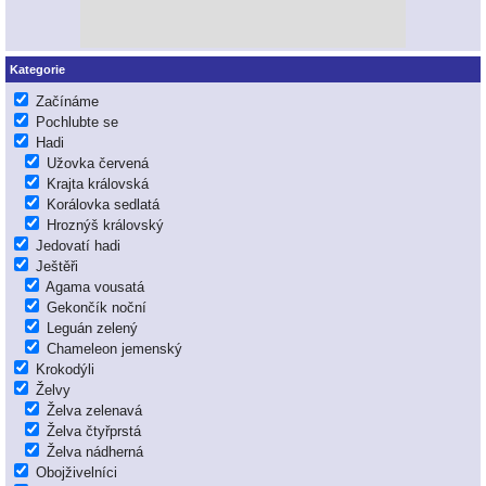
Kategorie
Začínáme
Pochlubte se
Hadi
Užovka červená
Krajta královská
Korálovka sedlatá
Hroznýš královský
Jedovatí hadi
Ještěři
Agama vousatá
Gekončík noční
Leguán zelený
Chameleon jemenský
Krokodýli
Želvy
Želva zelenavá
Želva čtyřprstá
Želva nádherná
Obojživelníci