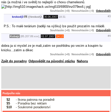
nás (a možná i ve světě) to nejlepší o chovu chameleonů.
Souhlasím (+0)
Nesouhlasím (-0)
Odpovědět
#3
krokodýl
@
krokodýl
,
30.06.2007
18:31
P.S.: To malé terárium (raději na výšku) lze použít prozatím na mládě.
Souhlasím (+0)
Nesouhlasím (-0)
Odpovědět
#4
Kubajz
[85.207.89.xxx],
01.07.2007
14:13
dobra ja si myslel ze je mali,zatim se poohlidnu po vecim a koupim tu
knizku...zatim a dikec
Souhlasím (+0)
Nesouhlasím (-0)
Odpovědět
Zpět do poradny
Odpovědět na původní otázku
Nahoru
Podpořte nás
$2
- Ikona patrona na poradně
$5
- Poradna bez reklam
$10
- Soukromé poradenství