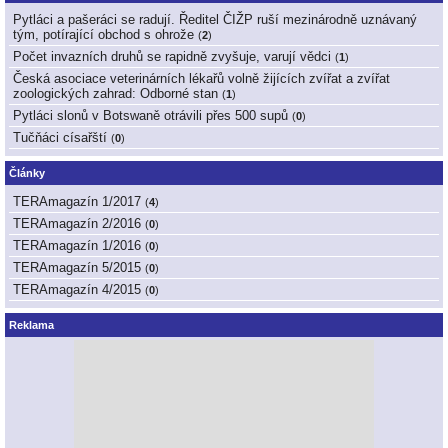
Pytláci a pašeráci se radují. Ředitel ČIŽP ruší mezinárodně uznávaný
tým, potírající obchod s ohrože
(
2
)
Počet invazních druhů se rapidně zvyšuje, varují vědci
(
1
)
Česká asociace veterinárních lékařů volně žijících zvířat a zvířat
zoologických zahrad: Odborné stan
(
1
)
Pytláci slonů v Botswaně otrávili přes 500 supů
(
0
)
Tučňáci císařští
(
0
)
Články
TERAmagazín 1/2017
(
4
)
TERAmagazín 2/2016
(
0
)
TERAmagazín 1/2016
(
0
)
TERAmagazín 5/2015
(
0
)
TERAmagazín 4/2015
(
0
)
Reklama