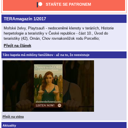
STAŇTE SE PATRONEM
TERAmagazín 1/2017
Mořské želvy, Playtsauři - nedoceněné klenoty v teráriích, Historie
herpetologie a teraristiky v České republice - část 10., Úvod do
teraristiky (42), Omán, Chov rovnakonôžok rodu Porcellio;
Přejít na článek
Táto kapela má milióny fanúšikov - až na to, že neexistuje
Přejít na videa
Aktuality