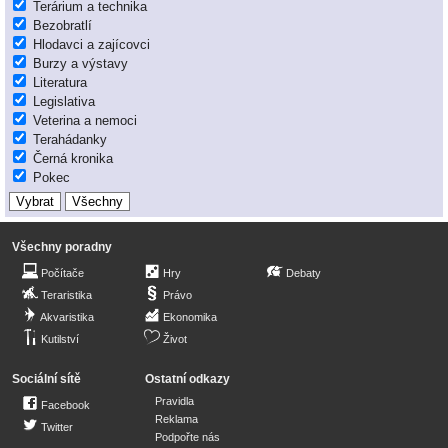
Terárium a technika
Bezobratlí
Hlodavci a zajícovci
Burzy a výstavy
Literatura
Legislativa
Veterina a nemoci
Terahádanky
Černá kronika
Pokec
Všechny poradny
Počítače
Hry
Debaty
Teraristika
Právo
Akvaristika
Ekonomika
Kutilství
Život
Sociální sítě
Ostatní odkazy
Pravidla
Facebook
Reklama
Twitter
Podpořte nás