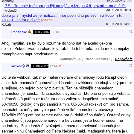
30.06.2007 17:44
krokodýl
P.S.: To malé terárium (raději na výšku) lze použít prozatím na mládě.
30.06.2007 18:31
krokodýl
dobra ja si myslel ze je mali,zatim se poohlidnu po vecim a koupim tu
knizku...zatim a dikec
poslední
01.07.2007 14:13
Kubajz
#1
Redsnake
,
30.06.2007
17:41
Ahoj, myslim, ze by bylo rozumne do toho dat nejakeho gekona
spise...Pokud trvas na chamikovi tak ti do toho terka pujde mozna nejaky
rhampholeon napr brevicaudatus
Souhlasím (+0)
Nesouhlasím (-0)
Odpovědět
#2
krokodýl
,
30.06.2007
17:44
Do téhle velikosti tak maximálně nepravé chameleony rodu Rampholeon.
Jinak tak maximálně gumového. Chamíci povětšinou potebují velký prostor
a nejlépe, co nejvíc plochy z pletiva. Ten nejběžnější chameleon,
chameleon jemenská - Chamaeleo calyptratus, kterého si pořizuje většina
začátečníků potřebuje terárium nebo voliéru v dospělosti minimálně
60x40x50 (dxšxv) cm pro samici a min. 80x50x60 (dxšxv) cm pro samce,
optimální rozměry pro tyhle poměrně velké chameleony považuji
120x80x150(v) cm pro samce nebo pár (v době připouštění). Ostatní druhy
chameleonů jsou podobně nároční a ke všemu ještě hodně nároční na
podmínky. Pokud vážně uvažuješ o chovu chameleonů doporučuji si
sehnat knihu Chameleoni od Petra Nečase (nakl. Madagaskar), která je u