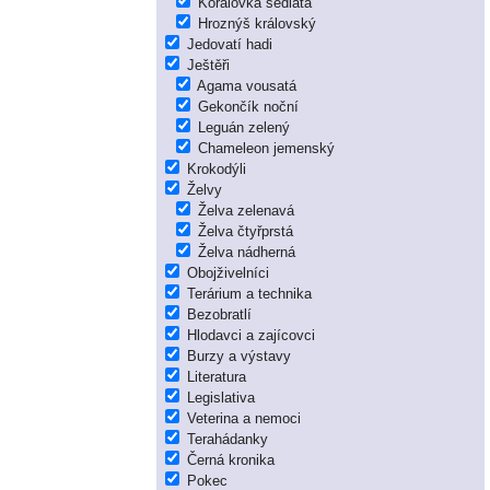
Korálovka sedlatá
Hroznýš královský
Jedovatí hadi
Ještěři
Agama vousatá
Gekončík noční
Leguán zelený
Chameleon jemenský
Krokodýli
Želvy
Želva zelenavá
Želva čtyřprstá
Želva nádherná
Obojživelníci
Terárium a technika
Bezobratlí
Hlodavci a zajícovci
Burzy a výstavy
Literatura
Legislativa
Veterina a nemoci
Terahádanky
Černá kronika
Pokec