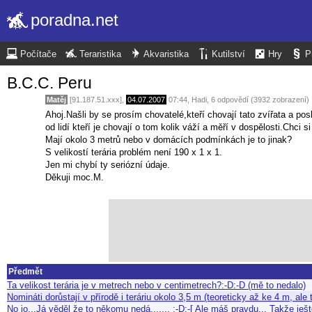
poradna.net
Počítače
Teraristika
Akvaristika
Kutilství
Hry
P
B.C.C. Peru
Matěj
[91.187.51.xxx],
04.07.2007
07:44
,
Hadi
, 6 odpovědí (3932 zobrazení)
Ahoj.Našli by se prosím chovatelé,kteří chovají tato zvířata a pos
od lidí kteří je chovají o tom kolik váží a měří v dospělosti.Chci si 
Mají okolo 3 metrů nebo v domácích podmínkách je to jinak?
S velikostí terária problém není 190 x 1 x 1.
Jen mi chybí ty seriózní údaje.
Děkuji moc.M.
Předmět
Ta velikost terária je v metrech nebo v centimetrech?:-D:-D (mě to nedalo)
Nomináti dorůstají v přírodě i teráriu okolo 3,5 m (teoreticky až ke 4 m, a
No jo...Já věděl že to někomu nedá....... :-D:-[ Ale máš pravdu... Takže 