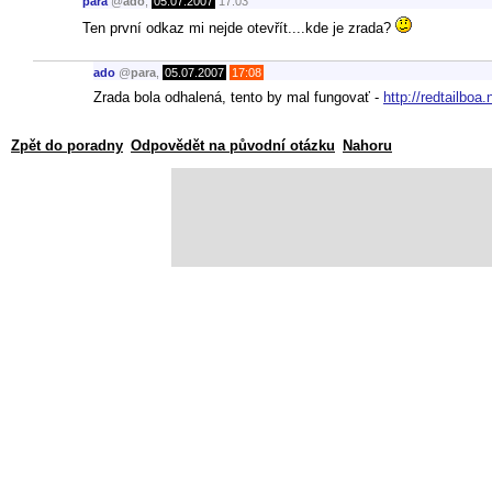
para
@
ado
,
05.07.2007
17:03
Ten první odkaz mi nejde otevřít....kde je zrada?
ado
@
para
,
05.07.2007
17:08
Zrada bola odhalená, tento by mal fungovať -
http://redtailbo
Zpět do poradny
Odpovědět na původní otázku
Nahoru