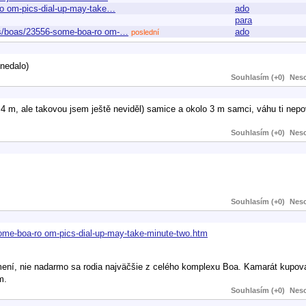
-ro om-pics-dial-up-may-take…
ado
para
rums/boas/23556-some-boa-ro om-…
ado
poslední
nedalo)
Souhlasím (+0)
Neso
 ke 4 m, ale takovou jsem ještě neviděl) samice a okolo 3 m samci, váhu ti ne
Souhlasím (+0)
Neso
Souhlasím (+0)
Neso
some-boa-ro om-pics-dial-up-may-take-minute-two.htm
kŕmení, nie nadarmo sa rodia najväčšie z celého komplexu Boa. Kamarát kupov
m.
Souhlasím (+0)
Neso