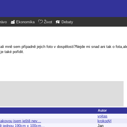
rávo
Ekonomika
Život
Debaty
lali mně sem případně jejich foto v dospělosti?Nejde mi snad ani tak o fota,al
je také pořídit.
Autor
vojtas
le takovou jsem ještě nev…
krokodýl
ještě jednou 190cm x 100cm…
Jan