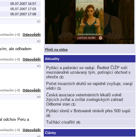
05.07.2007 16:57
05.07.2007 17:03
05.07.2007 17:08
#1
uhlasím (-0)
Odpovědět
#2
povím, ale odhadem
Přejít na videa
Aktuality
uhlasím (-0)
Odpovědět
#3
Pytláci a pašeráci se radují. Ředitel ČIŽP ruší
mezinárodně uznávaný tým, potírající obchod s
ohrože
(
2
)
Počet invazních druhů se rapidně zvyšuje, varují
vědci
(
1
)
uhlasím (-0)
Odpovědět
Česká asociace veterinárních lékařů volně
#4
žijících zvířat a zvířat zoologických zahrad:
Odborné stan
(
1
)
Pytláci slonů v Botswaně otrávili přes 500 supů
(
0
)
al odchov Peru a
Tučňáci císařští
(
0
)
uhlasím (-0)
Odpovědět
Články
#5