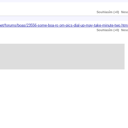
Souhlasím (+0)
Neso
a.net/forums/boas/23556-some-boa-ro om-pics-dial-up-may-take-minute-two.htm
Souhlasím (+0)
Neso