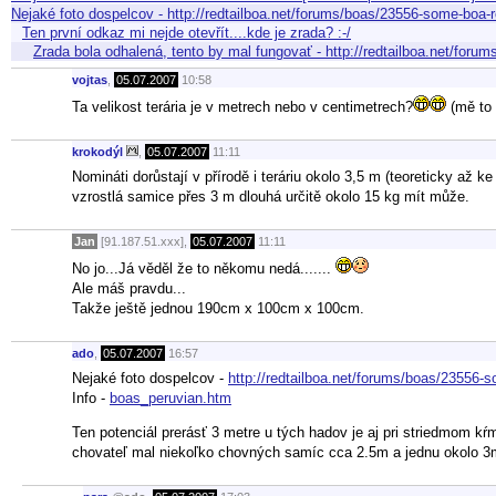
Nejaké foto dospelcov - http://redtailboa.net/forums/boas/23556-some-boa
Ten první odkaz mi nejde otevřít....kde je zrada? :-/
Zrada bola odhalená, tento by mal fungovať - http://redtailboa.net/fo
vojtas
,
05.07.2007
10:58
Ta velikost terária je v metrech nebo v centimetrech?
(mě to 
krokodýl
,
05.07.2007
11:11
Nomináti dorůstají v přírodě i teráriu okolo 3,5 m (teoreticky až
vzrostlá samice přes 3 m dlouhá určitě okolo 15 kg mít může.
Jan
[91.187.51.xxx],
05.07.2007
11:11
No jo...Já věděl že to někomu nedá.......
Ale máš pravdu...
Takže ještě jednou 190cm x 100cm x 100cm.
ado
,
05.07.2007
16:57
Nejaké foto dospelcov -
http://redtailboa.net/forums/boas/23556-
Info -
boas_peruvian.htm
Ten potenciál prerásť 3 metre u tých hadov je aj pri striedmom 
chovateľ mal niekoľko chovných samíc cca 2.5m a jednu okolo 3