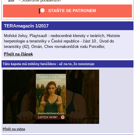
$10
- Soukromé poradenství
STAŇTE SE PATRONEM
TERAmagazín 1/2017
Mořské želvy, Playtsauři - nedoceněné klenoty v teráriích, Historie
herpetologie a teraristiky v České republice - část 10., Úvod do
teraristiky (42), Omán, Chov rovnakonôžok rodu Porcellio;
Přejít na článek
Táto kapela má milióny fanúšikov - až na to, že neexistuje
Přejít na videa