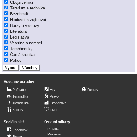
Obojživelníci
Terárium a technika
Bezobratlí
Hlodavci a zajícovci
Burzy a výstavy
Literatura
Legislativa
Veterina a nemoci
Terahádanky
Černá kronika
Pokec
Všechny poradny
Počítače
Hry
Debaty
Teraristika
Právo
Akvaristika
Ekonomika
Kutilství
Život
Sociální sítě
Ostatní odkazy
Pravidla
Facebook
Reklama
Twitter