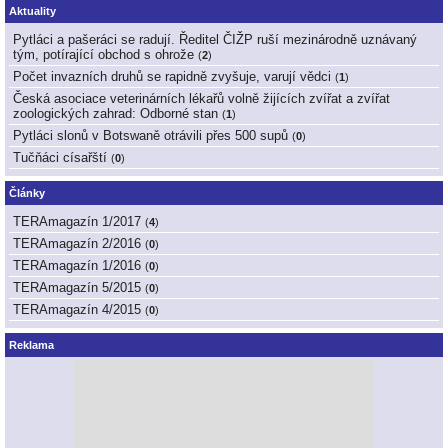
Aktuality
Pytláci a pašeráci se radují. Ředitel ČIŽP ruší mezinárodně uznávaný
tým, potírající obchod s ohrože
(
2
)
Počet invazních druhů se rapidně zvyšuje, varují vědci
(
1
)
Česká asociace veterinárních lékařů volně žijících zvířat a zvířat
zoologických zahrad: Odborné stan
(
1
)
Pytláci slonů v Botswaně otrávili přes 500 supů
(
0
)
Tučňáci císařští
(
0
)
Články
TERAmagazín 1/2017
(
4
)
TERAmagazín 2/2016
(
0
)
TERAmagazín 1/2016
(
0
)
TERAmagazín 5/2015
(
0
)
TERAmagazín 4/2015
(
0
)
Reklama