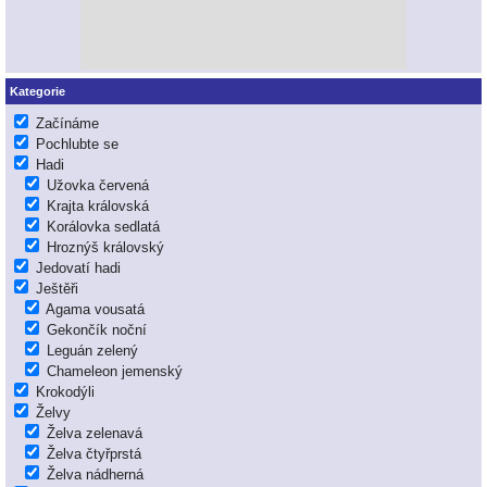
Kategorie
Začínáme
Pochlubte se
Hadi
Užovka červená
Krajta královská
Korálovka sedlatá
Hroznýš královský
Jedovatí hadi
Ještěři
Agama vousatá
Gekončík noční
Leguán zelený
Chameleon jemenský
Krokodýli
Želvy
Želva zelenavá
Želva čtyřprstá
Želva nádherná