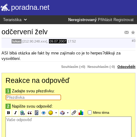
poradna.net
Neregistrovaný
Přihlásit
Registrovat
odčervení želv
#3
lukas
[212.90.248.xxx],
09.07.2007
17:52
ASI blbá otázka ale fakt by mne zajímalo co je to herpes?děkuji za
vysvětlení.
Souhlasím (+0)
Nesouhlasím (-0)
Odpovědět
Reakce na odpověď
1
Zadajte svou přezdívku:
2
Napište svou odpověď:
Mimo téma