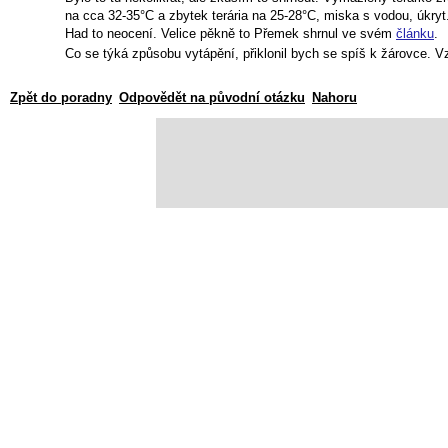
na cca 32-35°C a zbytek terária na 25-28°C, miska s vodou, úkryt
Had to neocení. Velice pěkně to Přemek shrnul ve svém
článku
.
Co se týká způsobu vytápění, přiklonil bych se spíš k žárovce. Vz
Zpět do poradny
Odpovědět na původní otázku
Nahoru