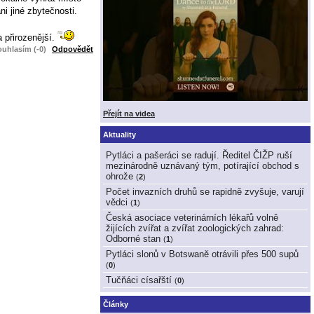
i jiné zbytečnosti.
 přirozenější.
uhlasím (-0)
Odpovědět
Přejít na videa
Aktuality
Pytláci a pašeráci se radují. Ředitel ČIŽP ruší
mezinárodně uznávaný tým, potírající obchod s
ohrože
(
2
)
Počet invazních druhů se rapidně zvyšuje, varují
vědci
(
1
)
Česká asociace veterinárních lékařů volně
žijících zvířat a zvířat zoologických zahrad:
Odborné stan
(
1
)
Pytláci slonů v Botswaně otrávili přes 500 supů
(
0
)
Tučňáci císařští
(
0
)
Články