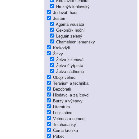
Korálovka sedlatá
Hroznýš královský
Jedovatí hadi
Ještěři
Agama vousatá
Gekončík noční
Leguán zelený
Chameleon jemenský
Krokodýli
Želvy
Želva zelenavá
Želva čtyřprstá
Želva nádherná
Obojživelníci
Terárium a technika
Bezobratlí
Hlodavci a zajícovci
Burzy a výstavy
Literatura
Legislativa
Veterina a nemoci
Terahádanky
Černá kronika
Pokec