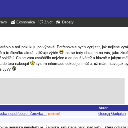
rávo
Ekonomika
Život
Debaty
rko a teď pokukuju po výbavě. Potřebovala bych vyzjistit, jak nejlépe vytápě
ě a to člověku akorát ztěžuje výběr
tak se tedy obracím na vás, jako zku
né vyhřátí. Co se vám osvědčilo nejvíce a co používáte? a hlavně v jakým mě
a do tera nakoupit
syslím informace odkud jen můžu, už mám hlavu jak pyt
te vy??
Autor
giuska nepotřebuje. Žárovka…
Georgij Gadjukin
poslední
rovna regiuska nepotřebuje. Žárovka, umístěná např. nad větví, která dokáže 