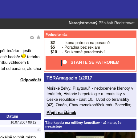
Neregistrovaný
Přihlásit
Registrovat
Podpořte nás
$2
- Ikona patrona na poradně
$5
- Poradna bez reklam
t terárko - jestli
$10
- Soukromé poradenství
šené hadaře
terárko
STAŇTE SE PATRONEM
řítku vzhledem k
el od banánu, ale chci
TERAmagazín 1/2017
Odpovědět
Mořské želvy, Playtsauři - nedoceněné klenoty v
teráriích, Historie herpetologie a teraristiky v
České republice - část 10., Úvod do teraristiky
(42), Omán, Chov rovnakonôžok rodu Porcellio;
Přejít na článek
Datum
10.07.2007 08:12
Táto kapela má milióny fanúšikov - až na to, že
neexistuje
#1
lokálně vyhřát místo