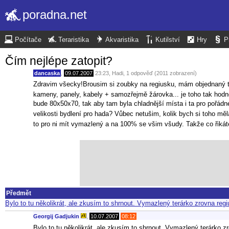
poradna.net
Počítače
Teraristika
Akvaristika
Kutilství
Hry
P
Čím nejlépe zatopit?
dancaska
,
09.07.2007
23:23
,
Hadi
, 1 odpověď (2011 zobrazení)
Zdravim všecky!Brousim si zoubky na regiusku, mám objednaný terá
kameny, panely, kabely + samozřejmě žárovka... je toho tak hodn
bude 80x50x70, tak aby tam byla chladnější místa i ta pro pořád
velikosti bydlení pro hada? Vůbec netušim, kolik bych si toho měl
to pro ni mít vymazlený a na 100% se všim všudy. Takže co řiká
Předmět
Bylo to tu několikrát, ale zkusím to shrnout. Vymazlený terárko zrovna re
Georgij Gadjukin
,
10.07.2007
08:12
Bylo to tu několikrát, ale zkusím to shrnout. Vymazlený terárko z