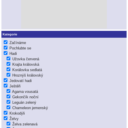
Kategorie
Začínáme
Pochlubte se
Hadi
Užovka červená
Krajta královská
Korálovka sedlatá
Hroznýš královský
Jedovatí hadi
Ještěři
Agama vousatá
Gekončík noční
Leguán zelený
Chameleon jemenský
Krokodýli
Želvy
Želva zelenavá