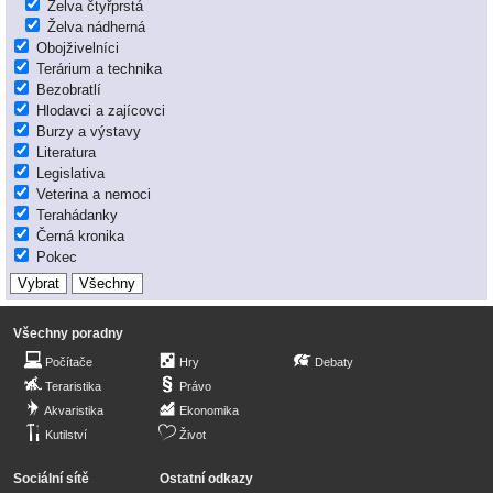
Želva čtyřprstá
Želva nádherná
Obojživelníci
Terárium a technika
Bezobratlí
Hlodavci a zajícovci
Burzy a výstavy
Literatura
Legislativa
Veterina a nemoci
Terahádanky
Černá kronika
Pokec
Všechny poradny
Počítače
Hry
Debaty
Teraristika
Právo
Akvaristika
Ekonomika
Kutilství
Život
Sociální sítě
Ostatní odkazy