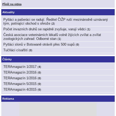
Přejít na videa
Aktuality
Pytláci a pašeráci se radují. Ředitel ČIŽP ruší mezinárodně uznávaný
tým, potírající obchod s ohrože
(
2
)
Počet invazních druhů se rapidně zvyšuje, varují vědci
(
1
)
Česká asociace veterinárních lékařů volně žijících zvířat a zvířat
zoologických zahrad: Odborné stan
(
1
)
Pytláci slonů v Botswaně otrávili přes 500 supů
(
0
)
Tučňáci císařští
(
0
)
Články
TERAmagazín 1/2017
(
4
)
TERAmagazín 2/2016
(
0
)
TERAmagazín 1/2016
(
0
)
TERAmagazín 5/2015
(
0
)
TERAmagazín 4/2015
(
0
)
Reklama