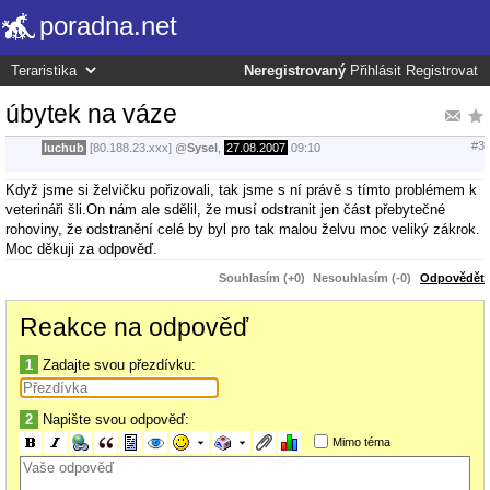
poradna.net
Neregistrovaný
Přihlásit
Registrovat
úbytek na váze
#3
luchub
[80.188.23.xxx]
@
Sysel
,
27.08.2007
09:10
Když jsme si želvičku pořizovali, tak jsme s ní právě s tímto problémem k
veterináři šli.On nám ale sdělil, že musí odstranit jen část přebytečné
rohoviny, že odstranění celé by byl pro tak malou želvu moc veliký zákrok.
Moc děkuji za odpověď.
Souhlasím (+0)
Nesouhlasím (-0)
Odpovědět
Reakce na odpověď
1
Zadajte svou přezdívku:
2
Napište svou odpověď:
Mimo téma