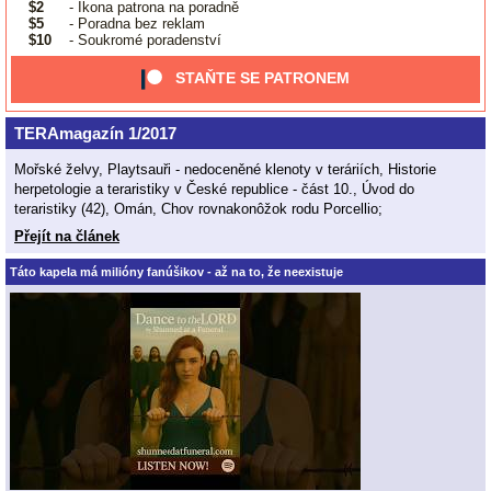
$2
- Ikona patrona na poradně
$5
- Poradna bez reklam
$10
- Soukromé poradenství
STAŇTE SE PATRONEM
TERAmagazín 1/2017
Mořské želvy, Playtsauři - nedoceněné klenoty v teráriích, Historie
herpetologie a teraristiky v České republice - část 10., Úvod do
teraristiky (42), Omán, Chov rovnakonôžok rodu Porcellio;
Přejít na článek
Táto kapela má milióny fanúšikov - až na to, že neexistuje