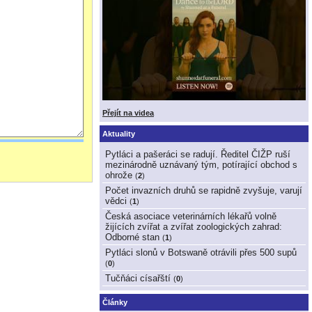
Přejít na videa
Aktuality
Pytláci a pašeráci se radují. Ředitel ČIŽP ruší
mezinárodně uznávaný tým, potírající obchod s
ohrože
(
2
)
Počet invazních druhů se rapidně zvyšuje, varují
vědci
(
1
)
Česká asociace veterinárních lékařů volně
žijících zvířat a zvířat zoologických zahrad:
Odborné stan
(
1
)
Pytláci slonů v Botswaně otrávili přes 500 supů
(
0
)
Tučňáci císařští
(
0
)
Články