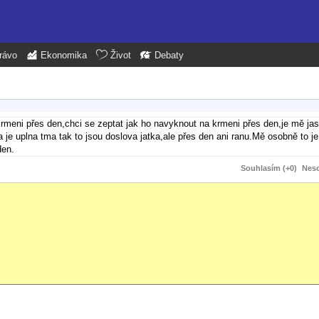
rávo
Ekonomika
Život
Debaty
krmeni přes den,chci se zeptat jak ho navyknout na krmeni přes den,je mě jas
 je uplna tma tak to jsou doslova jatka,ale přes den ani ranu.Mě osobně to je 
den.
Souhlasím (+0)
Neso