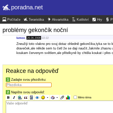
poradna.net
Počítače
Teraristika
Akvaristika
Kutilství
Hry
P
problémy gekončík noční
lumoo
,
26.06.2008
22:22
Zneužiji toto vlakno pro svuj dotaz ohledně gekončika,tyka se to 
draveček,ale někde sem tu četl že se daji naučit.Jakmile zhasnu a
koukam červenym světlem,ale přitelkyně by chtěla koukat i přes 
Reakce na odpověď
1
Zadajte svou přezdívku:
2
Napište svou odpověď:
Mimo téma