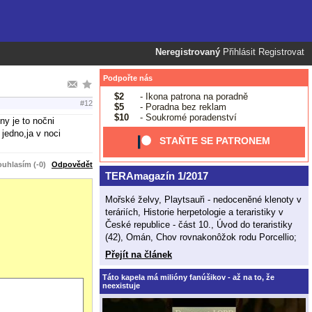
Neregistrovaný
Přihlásit
Registrovat
Podpořte nás
$2
- Ikona patrona na poradně
#12
$5
- Poradna bez reklam
$10
- Soukromé poradenství
ny je to nočni
jedno,ja v noci
STAŇTE SE PATRONEM
uhlasím (-0)
Odpovědět
TERAmagazín 1/2017
Mořské želvy, Playtsauři - nedoceněné klenoty v
teráriích, Historie herpetologie a teraristiky v
České republice - část 10., Úvod do teraristiky
(42), Omán, Chov rovnakonôžok rodu Porcellio;
Přejít na článek
Táto kapela má milióny fanúšikov - až na to, že
neexistuje