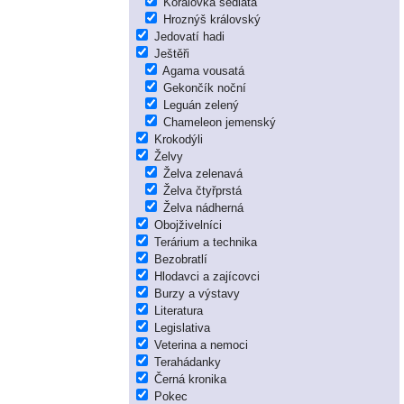
Korálovka sedlatá
Hroznýš královský
Jedovatí hadi
Ještěři
Agama vousatá
Gekončík noční
Leguán zelený
Chameleon jemenský
Krokodýli
Želvy
Želva zelenavá
Želva čtyřprstá
Želva nádherná
Obojživelníci
Terárium a technika
Bezobratlí
Hlodavci a zajícovci
Burzy a výstavy
Literatura
Legislativa
Veterina a nemoci
Terahádanky
Černá kronika
Pokec