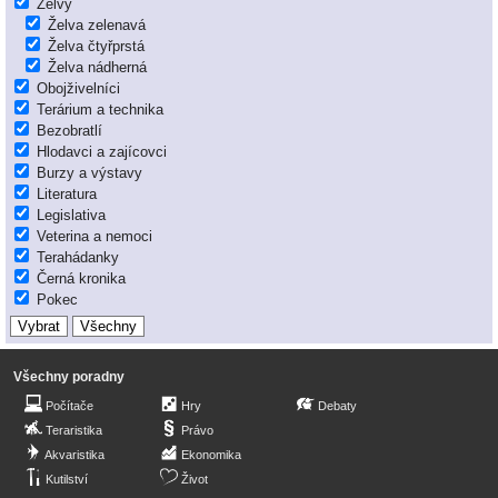
Želvy
Želva zelenavá
Želva čtyřprstá
Želva nádherná
Obojživelníci
Terárium a technika
Bezobratlí
Hlodavci a zajícovci
Burzy a výstavy
Literatura
Legislativa
Veterina a nemoci
Terahádanky
Černá kronika
Pokec
Všechny poradny
Počítače
Hry
Debaty
Teraristika
Právo
Akvaristika
Ekonomika
Kutilství
Život