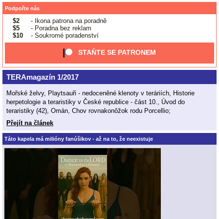
Podpořte nás
$2
- Ikona patrona na poradně
$5
- Poradna bez reklam
$10
- Soukromé poradenství
STAŇTE SE PATRONEM
TERAmagazín 1/2017
Mořské želvy, Playtsauři - nedoceněné klenoty v teráriích, Historie
herpetologie a teraristiky v České republice - část 10., Úvod do
teraristiky (42), Omán, Chov rovnakonôžok rodu Porcellio;
Přejít na článek
Táto kapela má milióny fanúšikov - až na to, že neexistuje