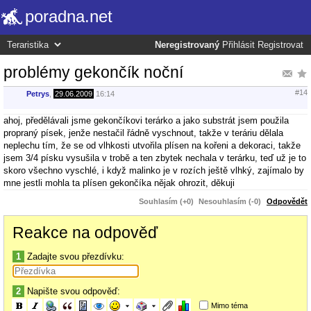
poradna.net
Neregistrovaný
Přihlásit
Registrovat
problémy gekončík noční
#14
Petrys
,
29.06.2009
16:14
ahoj, předělávali jsme gekončíkovi terárko a jako substrát jsem použila
propraný písek, jenže nestačil řádně vyschnout, takže v teráriu dělala
neplechu tím, že se od vlhkosti utvořila plísen na kořeni a dekoraci, takže
jsem 3/4 písku vysušila v trobě a ten zbytek nechala v terárku, teď už je to
skoro všechno vyschlé, i když malinko je v rozích ještě vlhký, zajímalo by
mne jestli mohla ta plísen gekončíka nějak ohrozit, děkuji
Souhlasím (+0)
Nesouhlasím (-0)
Odpovědět
Reakce na odpověď
1
Zadajte svou přezdívku:
2
Napište svou odpověď:
Mimo téma