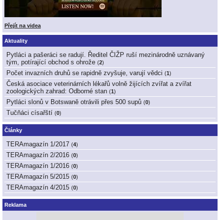
Přejít na videa
Aktuality
Pytláci a pašeráci se radují. Ředitel ČIŽP ruší mezinárodně uznávaný
tým, potírající obchod s ohrože
(
2
)
Počet invazních druhů se rapidně zvyšuje, varují vědci
(
1
)
Česká asociace veterinárních lékařů volně žijících zvířat a zvířat
zoologických zahrad: Odborné stan
(
1
)
Pytláci slonů v Botswaně otrávili přes 500 supů
(
0
)
Tučňáci císařští
(
0
)
Články
TERAmagazín 1/2017
(
4
)
TERAmagazín 2/2016
(
0
)
TERAmagazín 1/2016
(
0
)
TERAmagazín 5/2015
(
0
)
TERAmagazín 4/2015
(
0
)
Reklama