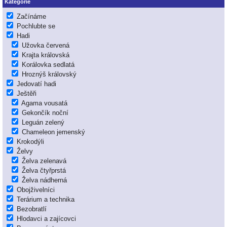
Kategorie
Začínáme
Pochlubte se
Hadi
Užovka červená
Krajta královská
Korálovka sedlatá
Hroznýš královský
Jedovatí hadi
Ještěři
Agama vousatá
Gekončík noční
Leguán zelený
Chameleon jemenský
Krokodýli
Želvy
Želva zelenavá
Želva čtyřprstá
Želva nádherná
Obojživelníci
Terárium a technika
Bezobratlí
Hlodavci a zajícovci