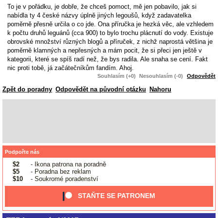
To je v pořádku, je dobře, že chceš pomoct, mě jen pobavilo, jak si
nabídla ty 4 české názvy úplně jiných legoušů, když zadavatelka
poměrně přesně určila o co jde. Ona příručka je hezká věc, ale vzhledem
k počtu druhů leguánů (cca 900) to bylo trochu plácnutí do vody. Existuje
obrovské množství různých blogů a příruček, z nichž naprostá většina je
poměrně klamných a nepřesných a mám pocit, že si přeci jen ještě v
kategorii, které se spíš radí než, že bys radila. Ale snaha se cení. Fakt
nic proti tobě, já začátečníkům fandím. Ahoj.
Souhlasím (+0)
Nesouhlasím (-0)
Odpovědět
Zpět do poradny
Odpovědět na původní otázku
Nahoru
Podpořte nás
$2
- Ikona patrona na poradně
$5
- Poradna bez reklam
$10
- Soukromé poradenství
STAŇTE SE PATRONEM