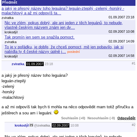
Předmět
a jaký je přesný název toho leguána? leguán-ztepilý -zelený -horský -
malachitový a až mi odpovíš ta…
01.09.2007 23:18
zviratka
Nic ve zlém, pokus dobrý, ale ani jeden z těch leguánů, to nebude,
vlastně českým názvem znám jen dv…
02.09.2007 10:08
krokodýl
Tak promín jen sem se snažila pomoct.
02.09.2007 14:09
zviratka
To je v pořádku, je dobře, že chceš pomoct, mě jen pobavilo, jak si
nabídla ty 4 české názvy úplně j…
poslední
02.09.2007 14:58
krokodýl
#1
zviratka
,
01.09.2007
23:18
a jaký je přesný název toho leguána?
leguán-ztepilý
-zelený
-horský
-malachitový
a až mi odpovíš tak bych ti mohla na něco odpovědit mam totiž příručku a
ještěrech a sou am i leguáni.
Souhlasím (+0)
Nesouhlasím (-0)
Odpovědět
#2
krokodýl
@
zviratka
,
02.09.2007
10:08
Nic ve zlém, pokus dobrý, ale ani jeden z těch leguánů, to nebude,