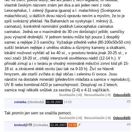
vlastně českým názvem znám jen dva a ani jeden není z rodu
Leiocephalus, l. zelený (Iguana iguana) a l. malachitový (Sceloporus
malachiticus), u dalších dvou názvů opravdu nevím a myslím, že to je
spíš svérázný překlad. Na Bahamách se vyskytuje l. měnivý (L.
carinatus), konkrétně nominátní poddruh Leiocephalus carinatus
carinatus. Jedná se o maximálně do 30 cm dorůstající ještěr, samičky
jsou výrazně drobnější. V jednom teráriu může být pouze 1 dospělý
samec a nejlépe 2-3 samičky. Vyžaduje středně velké (80-100x50x50 cm)
sušší terárium nejlépe z umělou skálou a různýmy kameny a skalkami,
lokální možnost vyhřátí až ke 40 st., v prostoru terária jinak 20-25 st., v
noci stačí 18-20 st., chtějí intenzivně osvětlenou nádrž (12-14 h.). V
přírodě zimují a i v teráriu je vhodný minimálně měsíční zimní klid při 15-
18 st. a zkrácené době osvitu (asi tak na 9-10 h). Živí se hlavně
hmyzem, ale starší zvířata si dají občas i zeleninu či ovoce. Jsou
nároční na dostatek minerálií (především mláďata a samice v reprodukci),
UV B nebo kombinal AD3 je samozřejmostí. Dospívají ve 2 letech,
samice mají několik snůšek za sezónu (2-4) o 4-11 vajíčkách.
Souhlasím (+0)
Nesouhlasím (-0)
Odpovědět
#3
zviratka
@
krokodýl
,
02.09.2007
14:09
Tak promín jen sem se snažila pomoct.
Souhlasím (+0)
Nesouhlasím (-0)
Odpovědět
#4
krokodýl
@
zviratka
,
02.09.2007
14:58