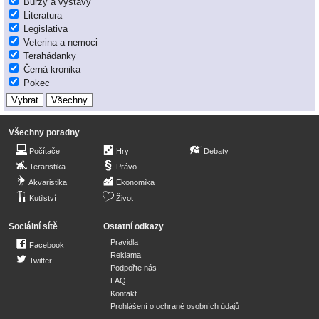
Burzy a výstavy
Literatura
Legislativa
Veterina a nemoci
Terahádanky
Černá kronika
Pokec
Všechny poradny
Počítače
Hry
Debaty
Teraristika
Právo
Akvaristika
Ekonomika
Kutilství
Život
Sociální sítě
Ostatní odkazy
Pravidla
Facebook
Reklama
Twitter
Podpořte nás
FAQ
Kontakt
Prohlášení o ochraně osobních údajů