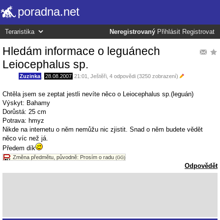
poradna.net
Neregistrovaný
Přihlásit
Registrovat
Hledám informace o leguánech
Leiocephalus sp.
Zuzinka
,
28.08.2007
21:01
,
Ještěři
, 4 odpovědi (3250 zobrazení)
Chtěla jsem se zeptat jestli nevíte něco o Leiocephalus sp.(leguán)
Výskyt: Bahamy
Dorůstá: 25 cm
Potrava: hmyz
Nikde na internetu o něm nemůžu nic zjistit. Snad o něm budete vědět
něco víc než já.
Předem dík
Změna předmětu, původně: Prosím o radu
(GG)
Odpovědět