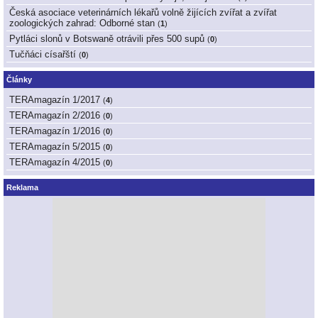
Česká asociace veterinárních lékařů volně žijících zvířat a zvířat
zoologických zahrad: Odborné stan
(
1
)
Pytláci slonů v Botswaně otrávili přes 500 supů
(
0
)
Tučňáci císařští
(
0
)
Články
TERAmagazín 1/2017
(
4
)
TERAmagazín 2/2016
(
0
)
TERAmagazín 1/2016
(
0
)
TERAmagazín 5/2015
(
0
)
TERAmagazín 4/2015
(
0
)
Reklama