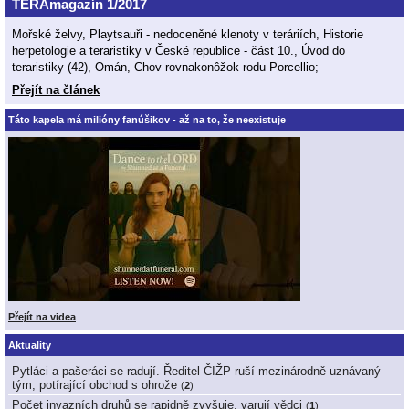
TERAmagazín 1/2017
Mořské želvy, Playtsauři - nedoceněné klenoty v teráriích, Historie
herpetologie a teraristiky v České republice - část 10., Úvod do
teraristiky (42), Omán, Chov rovnakonôžok rodu Porcellio;
Přejít na článek
Táto kapela má milióny fanúšikov - až na to, že neexistuje
Přejít na videa
Aktuality
Pytláci a pašeráci se radují. Ředitel ČIŽP ruší mezinárodně uznávaný
tým, potírající obchod s ohrože
(
2
)
Počet invazních druhů se rapidně zvyšuje, varují vědci
(
1
)