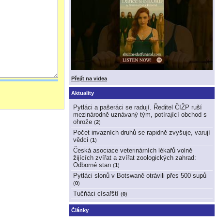
Přejít na videa
Aktuality
Pytláci a pašeráci se radují. Ředitel ČIŽP ruší
mezinárodně uznávaný tým, potírající obchod s
ohrože
(
2
)
Počet invazních druhů se rapidně zvyšuje, varují
vědci
(
1
)
Česká asociace veterinárních lékařů volně
žijících zvířat a zvířat zoologických zahrad:
Odborné stan
(
1
)
Pytláci slonů v Botswaně otrávili přes 500 supů
(
0
)
Tučňáci císařští
(
0
)
Články