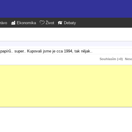
rávo
Ekonomika
Život
Debaty
pírů.. super.. Kupovali jsme je cca 1994, tak nějak..
Souhlasím (+0)
Neso