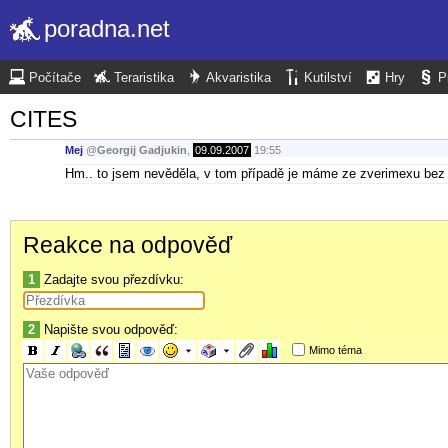
poradna.net
Počítače
Teraristika
Akvaristika
Kutilství
Hry
P
CITES
Mej
@
Georgij Gadjukin
,
09.09.2007
19:55
Hm.. to jsem nevěděla, v tom případě je máme ze zverimexu bez pa
Reakce na odpověď
1
Zadajte svou přezdívku:
2
Napište svou odpověď:
Mimo téma