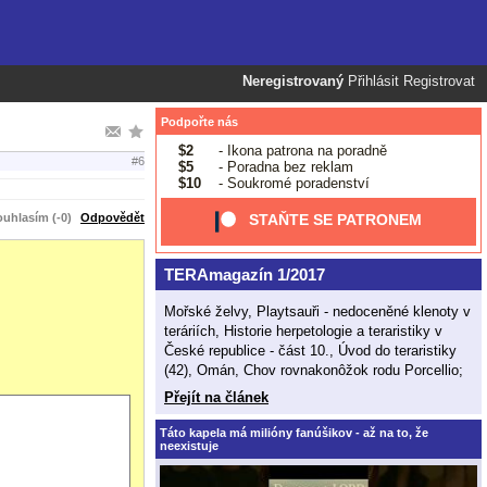
Neregistrovaný
Přihlásit
Registrovat
Podpořte nás
$2
- Ikona patrona na poradně
#6
$5
- Poradna bez reklam
$10
- Soukromé poradenství
uhlasím (-0)
Odpovědět
STAŇTE SE PATRONEM
TERAmagazín 1/2017
Mořské želvy, Playtsauři - nedoceněné klenoty v
teráriích, Historie herpetologie a teraristiky v
České republice - část 10., Úvod do teraristiky
(42), Omán, Chov rovnakonôžok rodu Porcellio;
Přejít na článek
Táto kapela má milióny fanúšikov - až na to, že
neexistuje