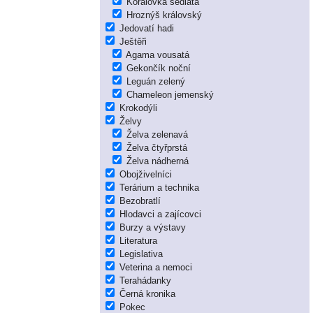
Korálovka sedlatá
Hroznýš královský
Jedovatí hadi
Ještěři
Agama vousatá
Gekončík noční
Leguán zelený
Chameleon jemenský
Krokodýli
Želvy
Želva zelenavá
Želva čtyřprstá
Želva nádherná
Obojživelníci
Terárium a technika
Bezobratlí
Hlodavci a zajícovci
Burzy a výstavy
Literatura
Legislativa
Veterina a nemoci
Terahádanky
Černá kronika
Pokec