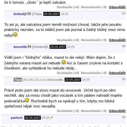
že k tomuto ,,účelu´´ je lepší salvator.
Souhlasím (+0)
Nesouhlasím (-0)
Odpovědět
#3
krokodýl
@
Tepa
,
29.09.2007
18:20
To asi jo, ale salvatora jsem neměl možnost chovat, takže jeho povahu
prakticky neznám, za to niláků jsem pár poznal a žádný klidný mezi nima
nebyl
.
Souhlasím (+0)
Nesouhlasím (-0)
Odpovědět
#4
knoxville
@
krokodýl
,
29.09.2007
18:29
Viděl jsem i "klidnýho" niláka, mazel to ale nebyl. Mám dojem, že z
žádnýho varana mazel ani nebude
Asi si časem zvykne na kontakt s
člověkem, ale vyhledávat ho nebude nikdy...
Souhlasím (+0)
Nesouhlasím (-0)
Odpovědět
#5
Tepa
[88.146.133.xxx]
@
knoxville
,
29.09.2007
18:39
Právě proto jsem dal slovo mazel do uvozovek. Určitě bych po něm
nechtěl, aby za mnou chodil jako vocásek a tím pádem nahradil mojeho
podvraťáčka
. Rozhodně bych se spokojil s tím, kdyby mu lidská
společnost nějak moc nevadila.
Souhlasím (+0)
Nesouhlasím (-0)
Odpovědět
#6
pavluch
,
30.09.2007
00:09