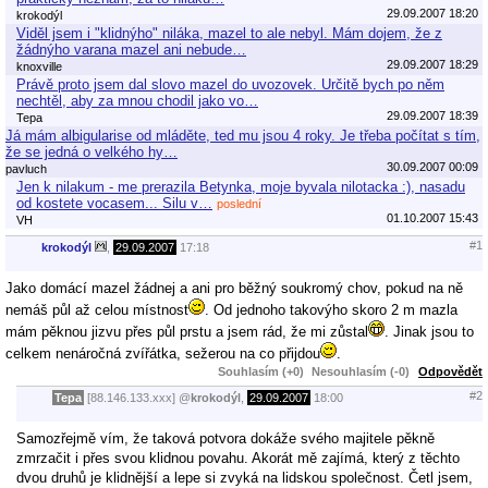
29.09.2007 18:20
krokodýl
Viděl jsem i "klidnýho" niláka, mazel to ale nebyl. Mám dojem, že z
žádnýho varana mazel ani nebude…
29.09.2007 18:29
knoxville
Právě proto jsem dal slovo mazel do uvozovek. Určitě bych po něm
nechtěl, aby za mnou chodil jako vo…
29.09.2007 18:39
Tepa
Já mám albigularise od mláděte, ted mu jsou 4 roky. Je třeba počítat s tím,
že se jedná o velkého hy…
30.09.2007 00:09
pavluch
Jen k nilakum - me prerazila Betynka, moje byvala nilotacka :), nasadu
od kostete vocasem... Silu v…
poslední
01.10.2007 15:43
VH
#1
krokodýl
,
29.09.2007
17:18
Jako domácí mazel žádnej a ani pro běžný soukromý chov, pokud na ně
nemáš půl až celou místnost
. Od jednoho takovýho skoro 2 m mazla
mám pěknou jizvu přes půl prstu a jsem rád, že mi zůstal
. Jinak jsou to
celkem nenáročná zvířátka, sežerou na co přijdou
.
Souhlasím (+0)
Nesouhlasím (-0)
Odpovědět
#2
Tepa
[88.146.133.xxx]
@
krokodýl
,
29.09.2007
18:00
Samozřejmě vím, že taková potvora dokáže svého majitele pěkně
zmrzačit i přes svou klidnou povahu. Akorát mě zajímá, který z těchto
dvou druhů je klidnější a lepe si zvyká na lidskou společnost. Četl jsem,