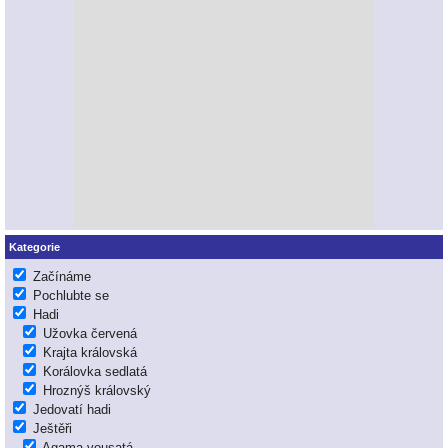
Kategorie
Začínáme
Pochlubte se
Hadi
Užovka červená
Krajta královská
Korálovka sedlatá
Hroznýš královský
Jedovatí hadi
Ještěři
Agama vousatá