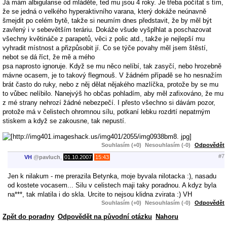
Já mám albigularise od mláděte, ted mu jsou 4 roky. Je třeba počítat s tím,
že se jedná o velkého hyperaktivního varana, který dokáže neúnavně
šmejdit po celém bytě, takže si neumím dnes představit, že by měl být
zavřený i v sebevětším teráriu. Dokáže všude vyšplhlat a poschazovat
všechny květináče z parapetů, věci z polic atd., takže je nejlepší mu
vyhradit místnost a přizpůsobit jí. Co se týče povahy měl jsem štěstí,
nebot se dá říct, že mě a mého
psa naprosto ignoruje. Když se mu něco nelíbí, tak zasyčí, nebo hrozebně
mávne ocasem, je to takový flegmouš. V žádném případě se ho nesnažím
brát často do ruky, nebo z něj dělat nějakého mazlíčka, protože by se mu
to vůbec nelíbilo. Nanejvýš ho občas pohladím, aby měl zafixováno, že mu
z mé strany nehrozí žádné nebezpečí. I přesto všechno si dávám pozor,
protože má v čelistech ohromnou sílu, potkaní lebku rozdrtí nepatrným
stiskem a když se zakousne, tak nepustí.
Souhlasím (+0)
Nesouhlasím (-0)
Odpovědět
#7
VH
@
pavluch
,
01.10.2007
15:43
Jen k nilakum - me prerazila Betynka, moje byvala nilotacka :), nasadu
od kostete vocasem... Silu v celistech maji taky poradnou. A kdyz byla
na***, tak mlatila i do skla. Urcite to nejsou klidna zvirata :) VH
Souhlasím (+0)
Nesouhlasím (-0)
Odpovědět
Zpět do poradny
Odpovědět na původní otázku
Nahoru