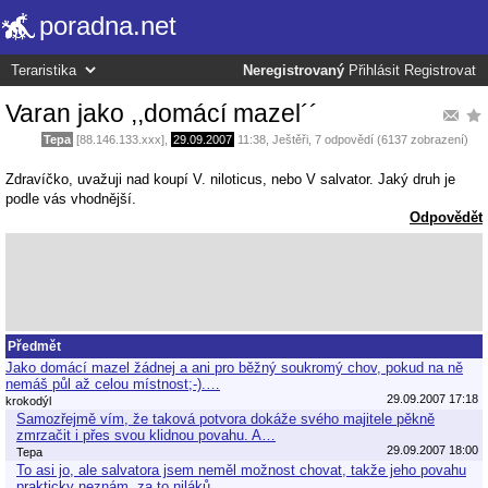
poradna.net
Neregistrovaný
Přihlásit
Registrovat
Varan jako ,,domácí mazel´´
Tepa
[88.146.133.xxx],
29.09.2007
11:38
,
Ještěři
, 7 odpovědí (6137 zobrazení)
Zdravíčko, uvažuji nad koupí V. niloticus, nebo V salvator. Jaký druh je
podle vás vhodnější.
Odpovědět
Předmět
Jako domácí mazel žádnej a ani pro běžný soukromý chov, pokud na ně
nemáš půl až celou místnost;-).…
29.09.2007 17:18
krokodýl
Samozřejmě vím, že taková potvora dokáže svého majitele pěkně
zmrzačit i přes svou klidnou povahu. A…
29.09.2007 18:00
Tepa
To asi jo, ale salvatora jsem neměl možnost chovat, takže jeho povahu
prakticky neznám, za to niláků…