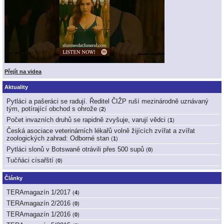
Přejít na videa
Aktuality
Pytláci a pašeráci se radují. Ředitel ČIŽP ruší mezinárodně uznávaný
tým, potírající obchod s ohrože
(
2
)
Počet invazních druhů se rapidně zvyšuje, varují vědci
(
1
)
Česká asociace veterinárních lékařů volně žijících zvířat a zvířat
zoologických zahrad: Odborné stan
(
1
)
Pytláci slonů v Botswaně otrávili přes 500 supů
(
0
)
Tučňáci císařští
(
0
)
Články
TERAmagazín 1/2017
(
4
)
TERAmagazín 2/2016
(
0
)
TERAmagazín 1/2016
(
0
)