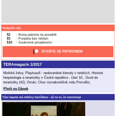
Podpořte nás
$2
- Ikona patrona na poradně
$5
- Poradna bez reklam
$10
- Soukromé poradenství
STAŇTE SE PATRONEM
TERAmagazín 1/2017
Mořské želvy, Playtsauři - nedoceněné klenoty v teráriích, Historie
herpetologie a teraristiky v České republice - část 10., Úvod do
teraristiky (42), Omán, Chov rovnakonôžok rodu Porcellio;
Přejít na článek
Táto kapela má milióny fanúšikov - až na to, že neexistuje