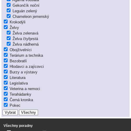
Gekončík noční
Leguán zelený
Chameleon jemenský
Krokodýli
Želvy
Želva zelenavá
Želva čtyřprstá
Želva nádherná
Obojživelníci
Terárium a technika
Bezobratlí
Hlodavci a zajícovci
Burzy a výstavy
Literatura
Legislativa
Veterina a nemoci
Terahádanky
Černá kronika
Pokec
Všechny poradny