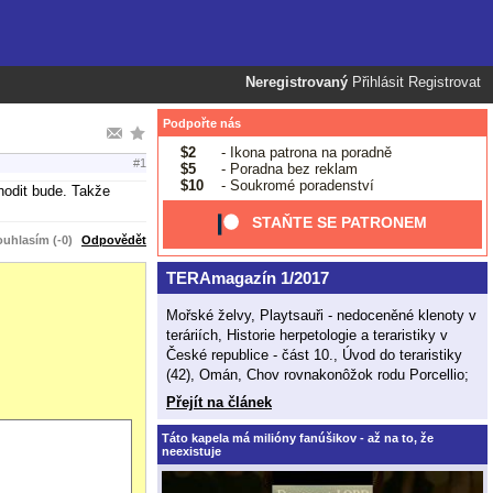
Neregistrovaný
Přihlásit
Registrovat
Podpořte nás
$2
- Ikona patrona na poradně
#1
$5
- Poradna bez reklam
$10
- Soukromé poradenství
hodit bude. Takže
STAŇTE SE PATRONEM
uhlasím (-0)
Odpovědět
TERAmagazín 1/2017
Mořské želvy, Playtsauři - nedoceněné klenoty v
teráriích, Historie herpetologie a teraristiky v
České republice - část 10., Úvod do teraristiky
(42), Omán, Chov rovnakonôžok rodu Porcellio;
Přejít na článek
Táto kapela má milióny fanúšikov - až na to, že
neexistuje