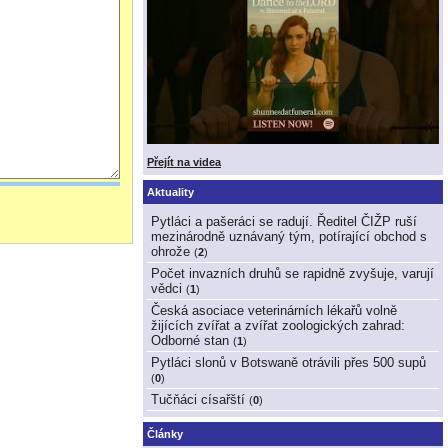
Přejít na videa
Aktuality
Pytláci a pašeráci se radují. Ředitel ČIŽP ruší
mezinárodně uznávaný tým, potírající obchod s
ohrože
(
2
)
Počet invazních druhů se rapidně zvyšuje, varují
vědci
(
1
)
Česká asociace veterinárních lékařů volně
žijících zvířat a zvířat zoologických zahrad:
Odborné stan
(
1
)
Pytláci slonů v Botswaně otrávili přes 500 supů
(
0
)
Tučňáci císařští
(
0
)
Články