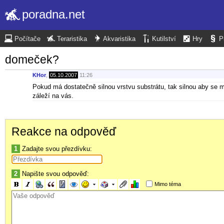
poradna.net
Počítače
Teraristika
Akvaristika
Kutilství
Hry
P
domeček?
KHor
,
05.10.2007
11:26
Pokud má dostatečně silnou vrstvu substrátu, tak silnou aby se m
záleží na vás.
Reakce na odpověď
1
Zadajte svou přezdívku:
2
Napište svou odpověď:
Mimo téma