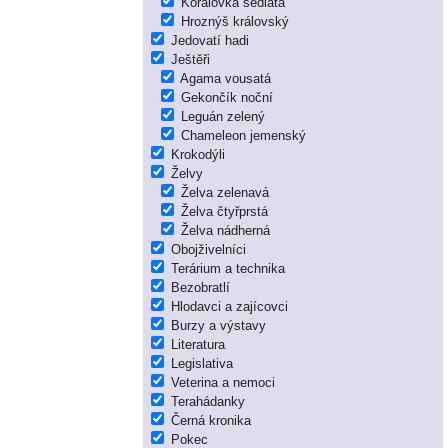
Korálovka sedlatá
Hroznýš královský
Jedovatí hadi
Ještěři
Agama vousatá
Gekončík noční
Leguán zelený
Chameleon jemenský
Krokodýli
Želvy
Želva zelenavá
Želva čtyřprstá
Želva nádherná
Obojživelníci
Terárium a technika
Bezobratlí
Hlodavci a zajícovci
Burzy a výstavy
Literatura
Legislativa
Veterina a nemoci
Terahádanky
Černá kronika
Pokec