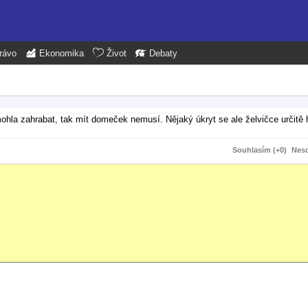
rávo
Ekonomika
Život
Debaty
ohla zahrabat, tak mít domeček nemusí. Nějaký úkryt se ale želvičce určitě 
Souhlasím (+0)
Neso