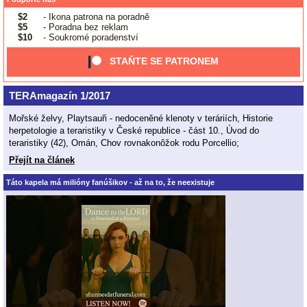
$2
- Ikona patrona na poradně
$5
- Poradna bez reklam
$10
- Soukromé poradenství
STAŇTE SE PATRONEM
TERAmagazín 1/2017
Mořské želvy, Playtsauři - nedoceněné klenoty v teráriích, Historie
herpetologie a teraristiky v České republice - část 10., Úvod do
teraristiky (42), Omán, Chov rovnakonôžok rodu Porcellio;
Přejít na článek
Táto kapela má milióny fanúšikov - až na to, že neexistuje