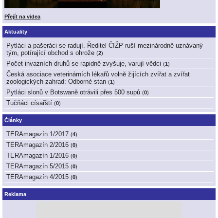
Přejít na videa
Aktuality
Pytláci a pašeráci se radují. Ředitel ČIŽP ruší mezinárodně uznávaný
tým, potírající obchod s ohrože
(
2
)
Počet invazních druhů se rapidně zvyšuje, varují vědci
(
1
)
Česká asociace veterinárních lékařů volně žijících zvířat a zvířat
zoologických zahrad: Odborné stan
(
1
)
Pytláci slonů v Botswaně otrávili přes 500 supů
(
0
)
Tučňáci císařští
(
0
)
Články
TERAmagazín 1/2017
(
4
)
TERAmagazín 2/2016
(
0
)
TERAmagazín 1/2016
(
0
)
TERAmagazín 5/2015
(
0
)
TERAmagazín 4/2015
(
0
)
Reklama