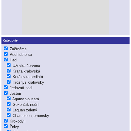
Kategorie
Začínáme
Pochlubte se
Hadi
Užovka červená
Krajta královská
Korálovka sedlatá
Hroznýš královský
Jedovatí hadi
Ještěři
Agama vousatá
Gekončík noční
Leguán zelený
Chameleon jemenský
Krokodýli
Želvy