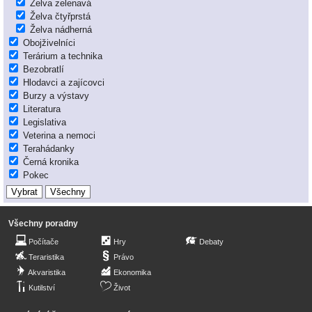
Želva zelenavá
Želva čtyřprstá
Želva nádherná
Obojživelníci
Terárium a technika
Bezobratlí
Hlodavci a zajícovci
Burzy a výstavy
Literatura
Legislativa
Veterina a nemoci
Terahádanky
Černá kronika
Pokec
Všechny poradny
Počítače
Hry
Debaty
Teraristika
Právo
Akvaristika
Ekonomika
Kutilství
Život