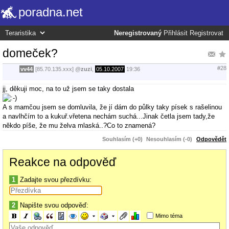
poradna.net
Neregistrovaný
Přihlásit
Registrovat
domeček?
#28
vv44
[85.70.135.xxx]
@
zuzi
,
05.10.2007
19:36
jj, děkuji moc, na to už jsem se taky dostala
A s mamčou jsem se domluvila, že jí dám do půlky taky písek s rašelinou
a navlhčím to a kukuř.vřetena nechám suchá...Jinak četla jsem tady,že
někdo píše, že mu želva mlaská..?Co to znamená?
Souhlasím (+0)
Nesouhlasím (-0)
Odpovědět
Reakce na odpověď
1
Zadajte svou přezdívku:
2
Napište svou odpověď:
Mimo téma