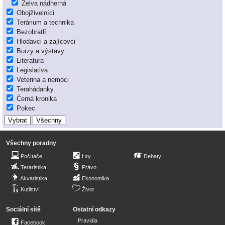
Želva nádherná
Obojživelníci
Terárium a technika
Bezobratlí
Hlodavci a zajícovci
Burzy a výstavy
Literatura
Legislativa
Veterina a nemoci
Terahádanky
Černá kronika
Pokec
Všechny poradny
Počítače
Hry
Debaty
Teraristika
Právo
Akvaristika
Ekonomika
Kutilství
Život
Sociální sítě
Ostatní odkazy
Pravidla
Facebook