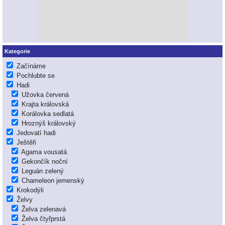
Kategorie
Začínáme
Pochlubte se
Hadi
Užovka červená
Krajta královská
Korálovka sedlatá
Hroznýš královský
Jedovatí hadi
Ještěři
Agama vousatá
Gekončík noční
Leguán zelený
Chameleon jemenský
Krokodýli
Želvy
Želva zelenavá
Želva čtyřprstá