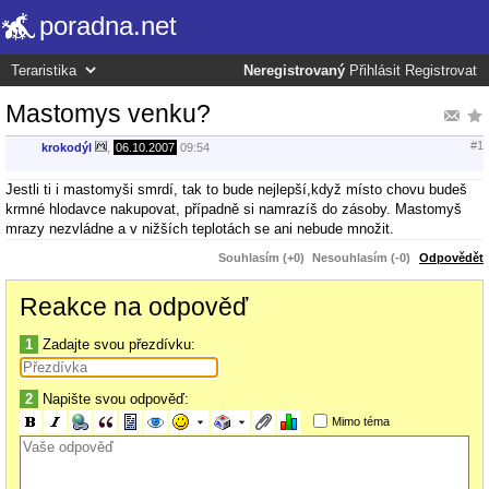
poradna.net
Neregistrovaný
Přihlásit
Registrovat
Mastomys venku?
#1
krokodýl
,
06.10.2007
09:54
Jestli ti i mastomyši smrdí, tak to bude nejlepší,když místo chovu budeš
krmné hlodavce nakupovat, případně si namrazíš do zásoby. Mastomyš
mrazy nezvládne a v nižších teplotách se ani nebude množit.
Souhlasím (+0)
Nesouhlasím (-0)
Odpovědět
Reakce na odpověď
1
Zadajte svou přezdívku:
2
Napište svou odpověď:
Mimo téma