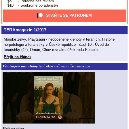
$5
- Poradna bez reklam
$10
- Soukromé poradenství
STAŇTE SE PATRONEM
TERAmagazín 1/2017
Mořské želvy, Playtsauři - nedoceněné klenoty v teráriích, Historie
herpetologie a teraristiky v České republice - část 10., Úvod do
teraristiky (42), Omán, Chov rovnakonôžok rodu Porcellio;
Přejít na článek
Táto kapela má milióny fanúšikov - až na to, že neexistuje
Přejít na videa