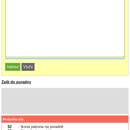
Zpět do poradny
Podpořte nás
$2
- Ikona patrona na poradně