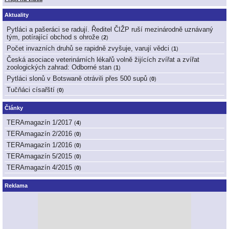
Aktuality
Pytláci a pašeráci se radují. Ředitel ČIŽP ruší mezinárodně uznávaný
tým, potírající obchod s ohrože
(
2
)
Počet invazních druhů se rapidně zvyšuje, varují vědci
(
1
)
Česká asociace veterinárních lékařů volně žijících zvířat a zvířat
zoologických zahrad: Odborné stan
(
1
)
Pytláci slonů v Botswaně otrávili přes 500 supů
(
0
)
Tučňáci císařští
(
0
)
Články
TERAmagazín 1/2017
(
4
)
TERAmagazín 2/2016
(
0
)
TERAmagazín 1/2016
(
0
)
TERAmagazín 5/2015
(
0
)
TERAmagazín 4/2015
(
0
)
Reklama