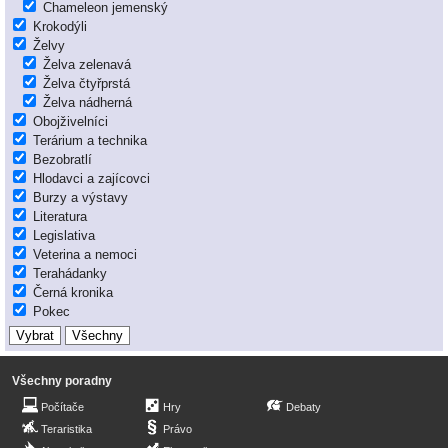
Chameleon jemenský
Krokodýli
Želvy
Želva zelenavá
Želva čtyřprstá
Želva nádherná
Obojživelníci
Terárium a technika
Bezobratlí
Hlodavci a zajícovci
Burzy a výstavy
Literatura
Legislativa
Veterina a nemoci
Terahádanky
Černá kronika
Pokec
Všechny poradny
Počítače
Hry
Debaty
Teraristika
Právo