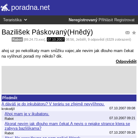
poradna.net
Neregistrovaný
Přihlásit
Registrovat
Bazilišek Páskovaný(Hnědý)
Rabot
[89.24.73.xxx],
07.10.2007
08:56
,
Ještěři
, 9 odpovědí (6329 zobrazení)
ahoj uz po nekolikaty mam snůžku vajec,ale nevim jak dlouho mam čekat
na vylihnutí.poradi my někdo? dik.
Odpovědět
Předmět
A dáváš je do inkubátoru? V teráriu se zřejmě nevylíhnou.
07.10.2007 09:08
krokodýl
Ahoj mam je v ikubatoru.
07.10.2007 09:21
Rabot
Akorat nevim jak dlouho mam čekat.A nevis o nejake strance ktera se
zabyva bazliškama?
07.10.2007 09:28
Rabot