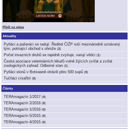
Přejít na videa
Aktuality
Pytláci a pašeráci se radují. Ředitel ČIŽP ruší mezinárodně uznávaný
tým, potírající obchod s ohrože
(
2
)
Počet invazních druhů se rapidně zvyšuje, varují vědci
(
1
)
Česká asociace veterinárních lékařů volně žijících zvířat a zvířat
zoologických zahrad: Odborné stan
(
1
)
Pytláci slonů v Botswaně otrávili přes 500 supů
(
0
)
Tučňáci císařští
(
0
)
Články
TERAmagazín 1/2017
(
4
)
TERAmagazín 2/2016
(
0
)
TERAmagazín 1/2016
(
0
)
TERAmagazín 5/2015
(
0
)
TERAmagazín 4/2015
(
0
)