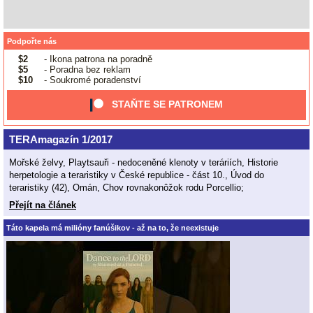
Podpořte nás
$2
- Ikona patrona na poradně
$5
- Poradna bez reklam
$10
- Soukromé poradenství
STAŇTE SE PATRONEM
TERAmagazín 1/2017
Mořské želvy, Playtsauři - nedoceněné klenoty v teráriích, Historie
herpetologie a teraristiky v České republice - část 10., Úvod do
teraristiky (42), Omán, Chov rovnakonôžok rodu Porcellio;
Přejít na článek
Táto kapela má milióny fanúšikov - až na to, že neexistuje