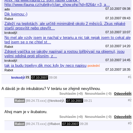
Ahoj. Na www.ifauna.cz som našiel článok -
http://www.ifauna.cz/rubriky/clan_show.php?id=826&r =3, a…
07.10.2007 09:38
ado
Dik kejmou:-)
07.10.2007 09:43
Rabot
Záleží na teplotách, ale určitě minimálně okolo 2 měsíců. Zkus nějaké
starší prosvítit nebo otevřít…
07.10.2007 10:07
krokodýl
No mel ale vzdy jsem je nachal v terariu.a nic tak nejak jsem to cekal ale
ted jsem se o ne chtel st…
07.10.2007 14:20
Rabot
Zdravé vajíčka se jakoby napínají a rostou (přibývají na objemu), jsou
velmi odolná proti plísním, z…
07.10.2007 14:45
krokodýl
tak ja budu trpelivy.dik moc.kdy by neco napisu
poslední
07.10.2007 18:35
Rabot
#1
krokodýl
,
07.10.2007
09:08
A dáváš je do inkubátoru? V teráriu se zřejmě nevylíhnou.
Souhlasím (+0)
Nesouhlasím (-0)
Odpovědět
#2
Rabot
[89.24.73.xxx]
@
krokodýl
,
07.10.2007
09:21
Ahoj mam je v ikubatoru.
Souhlasím (+0)
Nesouhlasím (-0)
Odpovědět
#3
Rabot
[89.24.73.xxx]
@
Rabot
,
07.10.2007
09:28