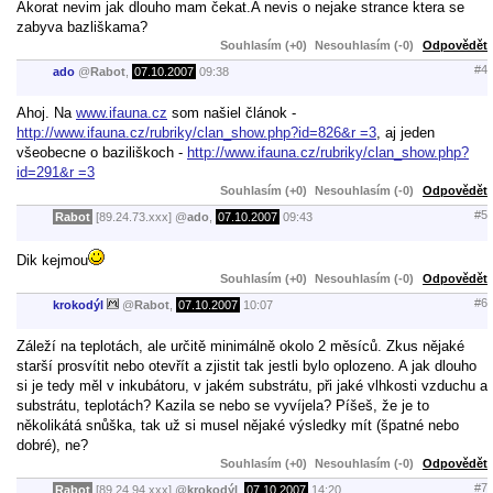
Akorat nevim jak dlouho mam čekat.A nevis o nejake strance ktera se
zabyva bazliškama?
Souhlasím (+0)
Nesouhlasím (-0)
Odpovědět
#4
ado
@
Rabot
,
07.10.2007
09:38
Ahoj. Na
www.ifauna.cz
som našiel článok -
http://www.ifauna.cz/rubriky/clan_show.php?id=826&r =3
, aj jeden
všeobecne o baziliškoch -
http://www.ifauna.cz/rubriky/clan_show.php?
id=291&r =3
Souhlasím (+0)
Nesouhlasím (-0)
Odpovědět
#5
Rabot
[89.24.73.xxx]
@
ado
,
07.10.2007
09:43
Dik kejmou
Souhlasím (+0)
Nesouhlasím (-0)
Odpovědět
#6
krokodýl
@
Rabot
,
07.10.2007
10:07
Záleží na teplotách, ale určitě minimálně okolo 2 měsíců. Zkus nějaké
starší prosvítit nebo otevřít a zjistit tak jestli bylo oplozeno. A jak dlouho
si je tedy měl v inkubátoru, v jakém substrátu, při jaké vlhkosti vzduchu a
substrátu, teplotách? Kazila se nebo se vyvíjela? Píšeš, že je to
několikátá snůška, tak už si musel nějaké výsledky mít (špatné nebo
dobré), ne?
Souhlasím (+0)
Nesouhlasím (-0)
Odpovědět
#7
Rabot
[89.24.94.xxx]
@
krokodýl
,
07.10.2007
14:20