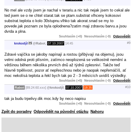
No mel ale vzdy jsem je nachal v terariu.a nic tak nejak jsem to cekal ale
ted jsem se o ne chtel starat.tak se ptam.substrat vlhceny kokosovi
substrat.teplota o kolo 30stupnu.vlhko tak akorat.snad se my to
povede.jak poznam ze byla oplodnena?zatim maji zdravou barvu.a jsou
dvrda a plna.
Souhlasím (+0)
Nesouhlasím (-0)
Odpovědět
#9
krokodýl
@
Rabot
,
07.10.2007
14:45
Zdravé vajíčka se jakoby napínají a rostou (přibývají na objemu), jsou
velmi odolná proti plísním, zatímco neoplozená se velikostně nemění a
většinou během několika prvních dnů až týdnů zplesniví. Takže teď
hlavně trpělivost, pozor ať nepřeschnou nebo je naopak nepřemáčíš, ať
moc nekolísá teplota a řekl bych tak po 2 - 3 měsících uvidíš výsledky.
Souhlasím (+0)
Nesouhlasím (-0)
Odpovědět
#10
Rabot
[89.24.60.xxx]
@
krokodýl
,
07.10.2007
18:35
tak ja budu trpelivy.dik moc.kdy by neco napisu
Souhlasím (+0)
Nesouhlasím (-0)
Odpovědět
Zpět do poradny
Odpovědět na původní otázku
Nahoru