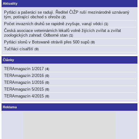
Aktuality
Pytláci a pašeráci se radují. Ředitel ČIŽP ruší mezinárodně uznávaný
tým, potírající obchod s ohrože
(
2
)
Počet invazních druhů se rapidně zvyšuje, varují vědci
(
1
)
Česká asociace veterinárních lékařů volně žijících zvířat a zvířat
zoologických zahrad: Odborné stan
(
1
)
Pytláci slonů v Botswaně otrávili přes 500 supů
(
0
)
Tučňáci císařští
(
0
)
Články
TERAmagazín 1/2017
(
4
)
TERAmagazín 2/2016
(
0
)
TERAmagazín 1/2016
(
0
)
TERAmagazín 5/2015
(
0
)
TERAmagazín 4/2015
(
0
)
Reklama