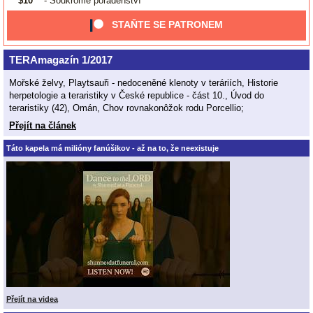
$10
- Soukromé poradenství
STAŇTE SE PATRONEM
TERAmagazín 1/2017
Mořské želvy, Playtsauři - nedoceněné klenoty v teráriích, Historie
herpetologie a teraristiky v České republice - část 10., Úvod do
teraristiky (42), Omán, Chov rovnakonôžok rodu Porcellio;
Přejít na článek
Táto kapela má milióny fanúšikov - až na to, že neexistuje
Přejít na videa