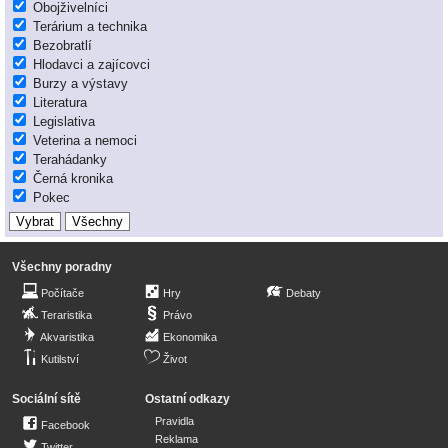
Obojživelníci
Terárium a technika
Bezobratlí
Hlodavci a zajícovci
Burzy a výstavy
Literatura
Legislativa
Veterina a nemoci
Terahádanky
Černá kronika
Pokec
Všechny poradny
Počítače
Hry
Debaty
Teraristika
Právo
Akvaristika
Ekonomika
Kutilství
Život
Sociální sítě
Ostatní odkazy
Pravidla
Facebook
Reklama
Twitter