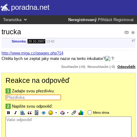
poradna.net
Neregistrovaný
Přihlásit
Registrovat
trucka
#7
Simonka
,
20.10.2007
13:42
http://www.miga.cz/ppages.php?14
Chtěla bych se zeptat jaky mate nazor na tento inkubator?
Souhlasím (+0)
Nesouhlasím (-0)
Odpovědět
Reakce na odpověď
1
Zadajte svou přezdívku:
2
Napište svou odpověď:
Mimo téma