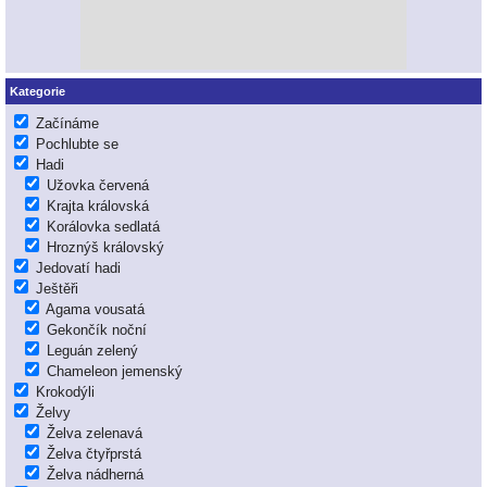
Kategorie
Začínáme
Pochlubte se
Hadi
Užovka červená
Krajta královská
Korálovka sedlatá
Hroznýš královský
Jedovatí hadi
Ještěři
Agama vousatá
Gekončík noční
Leguán zelený
Chameleon jemenský
Krokodýli
Želvy
Želva zelenavá
Želva čtyřprstá
Želva nádherná