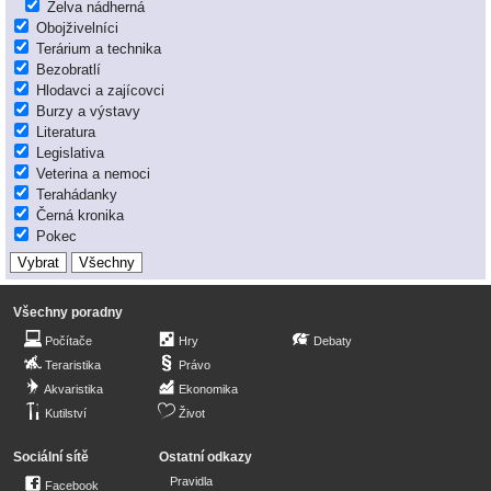
Želva nádherná
Obojživelníci
Terárium a technika
Bezobratlí
Hlodavci a zajícovci
Burzy a výstavy
Literatura
Legislativa
Veterina a nemoci
Terahádanky
Černá kronika
Pokec
Všechny poradny
Počítače
Hry
Debaty
Teraristika
Právo
Akvaristika
Ekonomika
Kutilství
Život
Sociální sítě
Ostatní odkazy
Pravidla
Facebook