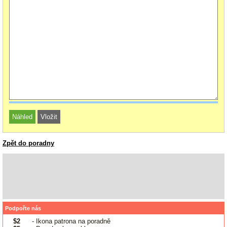
Zpět do poradny
Podpořte nás
$2
- Ikona patrona na poradně