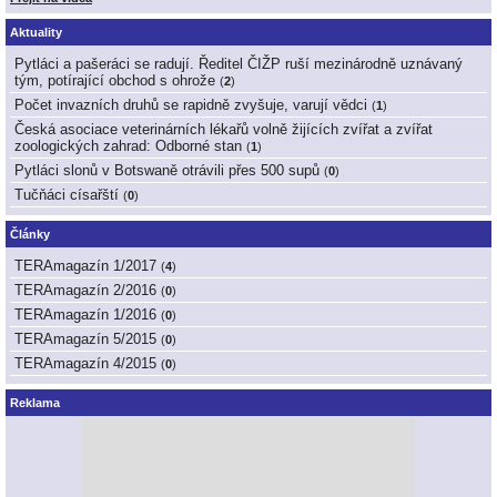
Aktuality
Pytláci a pašeráci se radují. Ředitel ČIŽP ruší mezinárodně uznávaný
tým, potírající obchod s ohrože
(
2
)
Počet invazních druhů se rapidně zvyšuje, varují vědci
(
1
)
Česká asociace veterinárních lékařů volně žijících zvířat a zvířat
zoologických zahrad: Odborné stan
(
1
)
Pytláci slonů v Botswaně otrávili přes 500 supů
(
0
)
Tučňáci císařští
(
0
)
Články
TERAmagazín 1/2017
(
4
)
TERAmagazín 2/2016
(
0
)
TERAmagazín 1/2016
(
0
)
TERAmagazín 5/2015
(
0
)
TERAmagazín 4/2015
(
0
)
Reklama