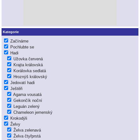
Kategorie
Začínáme
Pochlubte se
Hadi
Užovka červená
Krajta královská
Korálovka sedlatá
Hroznýš královský
Jedovatí hadi
Ještěři
Agama vousatá
Gekončík noční
Leguán zelený
Chameleon jemenský
Krokodýli
Želvy
Želva zelenavá
Želva čtyřprstá