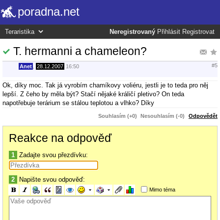
poradna.net
Neregistrovaný
Přihlásit
Registrovat
T. hermanni a chameleon?
#5
Anet
,
28.12.2007
16:50
Ok, díky moc. Tak já vyrobím chamíkovy voliéru, jestli je to teda pro něj
lepší. Z čeho by měla být? Stačí nějaké králičí pletivo? On teda
napotřebuje terárium se stálou teplotou a vlhko? Díky
Souhlasím (+0)
Nesouhlasím (-0)
Odpovědět
Reakce na odpověď
1
Zadajte svou přezdívku:
2
Napište svou odpověď:
Mimo téma