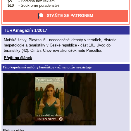
$5
- Poradna bez reklam
$10
- Soukromé poradenství
STAŇTE SE PATRONEM
TERAmagazín 1/2017
Mořské želvy, Playtsauři - nedoceněné klenoty v teráriích, Historie
herpetologie a teraristiky v České republice - část 10., Úvod do
teraristiky (42), Omán, Chov rovnakonôžok rodu Porcellio;
Přejít na článek
Táto kapela má milióny fanúšikov - až na to, že neexistuje
Přejít na videa