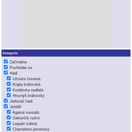
Kategorie
Začínáme
Pochlubte se
Hadi
Užovka červená
Krajta královská
Korálovka sedlatá
Hroznýš královský
Jedovatí hadi
Ještěři
Agama vousatá
Gekončík noční
Leguán zelený
Chameleon jemenský