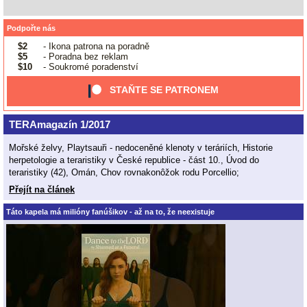
Podpořte nás
$2
- Ikona patrona na poradně
$5
- Poradna bez reklam
$10
- Soukromé poradenství
STAŇTE SE PATRONEM
TERAmagazín 1/2017
Mořské želvy, Playtsauři - nedoceněné klenoty v teráriích, Historie
herpetologie a teraristiky v České republice - část 10., Úvod do
teraristiky (42), Omán, Chov rovnakonôžok rodu Porcellio;
Přejít na článek
Táto kapela má milióny fanúšikov - až na to, že neexistuje