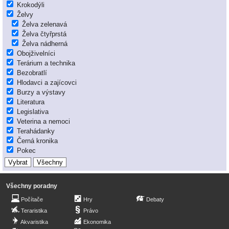
Krokodýli
Želvy
Želva zelenavá
Želva čtyřprstá
Želva nádherná
Obojživelníci
Terárium a technika
Bezobratlí
Hlodavci a zajícovci
Burzy a výstavy
Literatura
Legislativa
Veterina a nemoci
Terahádanky
Černá kronika
Pokec
Všechny poradny
Počítače
Hry
Debaty
Teraristika
Právo
Akvaristika
Ekonomika