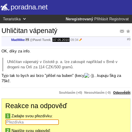
poradna.net
Neregistrovaný
Přihlásit
Registrovat
Uhličitan vápenatý
#9
MadMike
@
Pavel Turek
,
07.05.2010
09:34
OK, díky za info.
Uhličitan vápenatý v čistotě p. a. lze zakoupit například v Brně v
drogerii na Orlí za 114 CZK/500 gramů.
Tyjo tak to bych asi brzo "přišel na buben" (kecy
)...kupuju 5kg za
75kč.
Souhlasím (+0)
Nesouhlasím (-0)
Odpovědět
Reakce na odpověď
1
Zadajte svou přezdívku:
2
Napište svou odpověď: