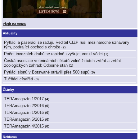
Přejít na videa
Aktuality
Pytláci a pašeráci se radují. Ředitel ČIŽP ruší mezinárodně uznávaný
tým, potírající obchod s ohrože
(
2
)
Počet invazních druhů se rapidně zvyšuje, varují vědci
(
1
)
Česká asociace veterinárních lékařů volně žijících zvířat a zvířat
zoologických zahrad: Odborné stan
(
1
)
Pytláci slonů v Botswaně otrávili přes 500 supů
(
0
)
Tučňáci císařští
(
0
)
Články
TERAmagazín 1/2017
(
4
)
TERAmagazín 2/2016
(
0
)
TERAmagazín 1/2016
(
0
)
TERAmagazín 5/2015
(
0
)
TERAmagazín 4/2015
(
0
)
Reklama