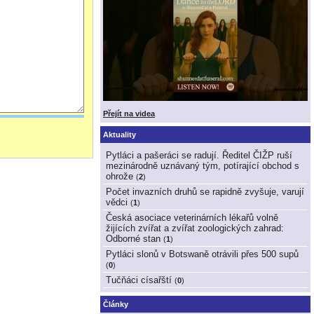
Přejít na videa
Aktuality
Pytláci a pašeráci se radují. Ředitel ČIŽP ruší
mezinárodně uznávaný tým, potírající obchod s
ohrože
(
2
)
Počet invazních druhů se rapidně zvyšuje, varují
vědci
(
1
)
Česká asociace veterinárních lékařů volně
žijících zvířat a zvířat zoologických zahrad:
Odborné stan
(
1
)
Pytláci slonů v Botswaně otrávili přes 500 supů
(
0
)
Tučňáci císařští
(
0
)
Články