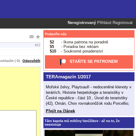
Neregistrovaný
Přihlásit
Registrovat
Podpořte nás
$2
- Ikona patrona na poradně
#12
$5
- Poradna bez reklam
$10
- Soukromé poradenství
uhlasím (-0)
Odpovědět
STAŇTE SE PATRONEM
TERAmagazín 1/2017
Mořské želvy, Playtsauři - nedoceněné klenoty v
teráriích, Historie herpetologie a teraristiky v
České republice - část 10., Úvod do teraristiky
(42), Omán, Chov rovnakonôžok rodu Porcellio;
Přejít na článek
Táto kapela má milióny fanúšikov - až na to, že
neexistuje