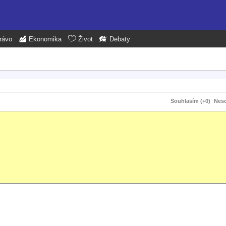
rávo
Ekonomika
Život
Debaty
Souhlasím (+0)
Neso