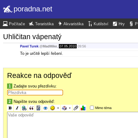
poradna.net
Počítače
Teraristika
Akvaristika
Kutilství
Hry
P
Uhličitan vápenatý
Pavel Turek
@
MadMike
,
07.05.2010
09:56
To je určitě lepší řešení.
Reakce na odpověď
1
Zadajte svou přezdívku:
2
Napište svou odpověď:
Mimo téma