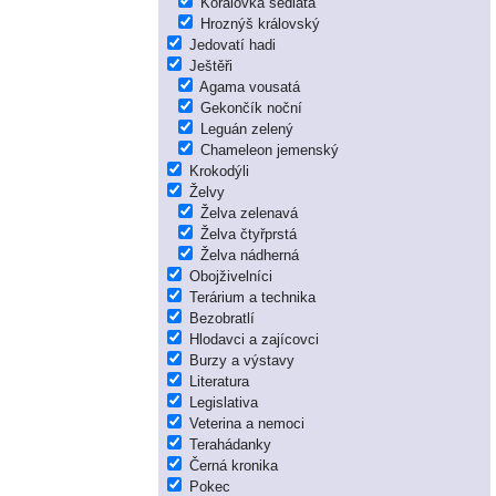
Korálovka sedlatá
Hroznýš královský
Jedovatí hadi
Ještěři
Agama vousatá
Gekončík noční
Leguán zelený
Chameleon jemenský
Krokodýli
Želvy
Želva zelenavá
Želva čtyřprstá
Želva nádherná
Obojživelníci
Terárium a technika
Bezobratlí
Hlodavci a zajícovci
Burzy a výstavy
Literatura
Legislativa
Veterina a nemoci
Terahádanky
Černá kronika
Pokec