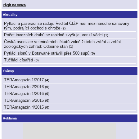
Přejít na videa
Aktuality
Pytláci a pašeráci se radují. Ředitel ČIŽP ruší mezinárodně uznávaný
tým, potírající obchod s ohrože
(
2
)
Počet invazních druhů se rapidně zvyšuje, varují vědci
(
1
)
Česká asociace veterinárních lékařů volně žijících zvířat a zvířat
zoologických zahrad: Odborné stan
(
1
)
Pytláci slonů v Botswaně otrávili přes 500 supů
(
0
)
Tučňáci císařští
(
0
)
Články
TERAmagazín 1/2017
(
4
)
TERAmagazín 2/2016
(
0
)
TERAmagazín 1/2016
(
0
)
TERAmagazín 5/2015
(
0
)
TERAmagazín 4/2015
(
0
)
Reklama