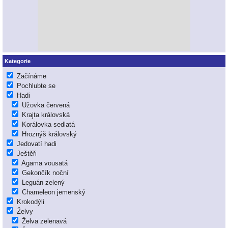
Kategorie
Začínáme
Pochlubte se
Hadi
Užovka červená
Krajta královská
Korálovka sedlatá
Hroznýš královský
Jedovatí hadi
Ještěři
Agama vousatá
Gekončík noční
Leguán zelený
Chameleon jemenský
Krokodýli
Želvy
Želva zelenavá