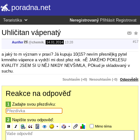
poradna.net
Neregistrovaný
Přihlásit
Registrovat
Uhličitan vápenatý
#17
Aurifer
@
chemik
,
14.01.2014
13:28
a jaký to m význam v praxi? Já kupuju 10(15? nevím přesně)kg pytel
krmného vápence a vydrží mi dost přez rok. nĚ JAKÉHO POKLESU
KVALITY JSEM SI U NĚJ NIKDY NEVŠIMLA, POkud je skladovaný v
suchu.
Souhlasím (+0)
Nesouhlasím (-0)
Odpovědět
Reakce na odpověď
1
Zadajte svou přezdívku:
2
Napište svou odpověď:
Mimo téma