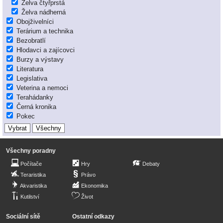
Želva čtyřprstá
Želva nádherná
Obojživelníci
Terárium a technika
Bezobratlí
Hlodavci a zajícovci
Burzy a výstavy
Literatura
Legislativa
Veterina a nemoci
Terahádanky
Černá kronika
Pokec
Všechny poradny
Počítače
Hry
Debaty
Teraristika
Právo
Akvaristika
Ekonomika
Kutilství
Život
Sociální sítě
Ostatní odkazy