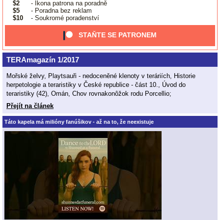
$2
- Ikona patrona na poradně
$5
- Poradna bez reklam
$10
- Soukromé poradenství
STAŇTE SE PATRONEM
TERAmagazín 1/2017
Mořské želvy, Playtsauři - nedoceněné klenoty v teráriích, Historie
herpetologie a teraristiky v České republice - část 10., Úvod do
teraristiky (42), Omán, Chov rovnakonôžok rodu Porcellio;
Přejít na článek
Táto kapela má milióny fanúšikov - až na to, že neexistuje