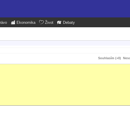
rávo
Ekonomika
Život
Debaty
Souhlasím (+0)
Neso