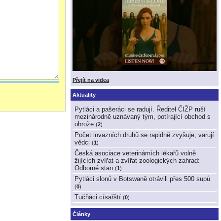
Přejít na videa
Aktuality
Pytláci a pašeráci se radují. Ředitel ČIŽP ruší
mezinárodně uznávaný tým, potírající obchod s
ohrože
(
2
)
Počet invazních druhů se rapidně zvyšuje, varují
vědci
(
1
)
Česká asociace veterinárních lékařů volně
žijících zvířat a zvířat zoologických zahrad:
Odborné stan
(
1
)
Pytláci slonů v Botswaně otrávili přes 500 supů
(
0
)
Tučňáci císařští
(
0
)
Články