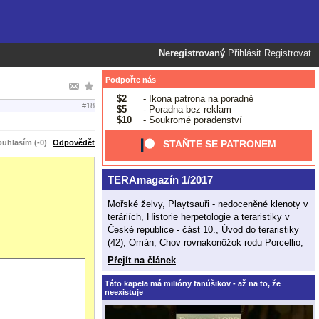
Neregistrovaný
Přihlásit
Registrovat
Podpořte nás
$2
- Ikona patrona na poradně
#18
$5
- Poradna bez reklam
$10
- Soukromé poradenství
uhlasím (-0)
Odpovědět
STAŇTE SE PATRONEM
TERAmagazín 1/2017
Mořské želvy, Playtsauři - nedoceněné klenoty v
teráriích, Historie herpetologie a teraristiky v
České republice - část 10., Úvod do teraristiky
(42), Omán, Chov rovnakonôžok rodu Porcellio;
Přejít na článek
Táto kapela má milióny fanúšikov - až na to, že
neexistuje