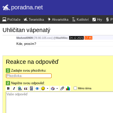
poradna.net
Počítače
Teraristika
Akvaristika
Kutilství
Hry
P
Uhličitan vápenatý
Medved0909
[78.80.105.xxx]
@
MadMike
,
24.12.2021
17:45
Kde, prosím?
Reakce na odpověď
1
Zadajte svou přezdívku:
2
Napište svou odpověď:
Mimo téma