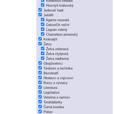
Korálovka sedlatá
Hroznýš královský
Jedovatí hadi
Ještěři
Agama vousatá
Gekončík noční
Leguán zelený
Chameleon jemenský
Krokodýli
Želvy
Želva zelenavá
Želva čtyřprstá
Želva nádherná
Obojživelníci
Terárium a technika
Bezobratlí
Hlodavci a zajícovci
Burzy a výstavy
Literatura
Legislativa
Veterina a nemoci
Terahádanky
Černá kronika
Pokec