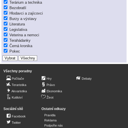
Terárium a technika
Bezobratlí
Hlodavci a zajícovci
Burzy a výstavy
Literatura
Legislativa
Veterina a nemoci
Terahádanky
Černá kronika
Pokec
Všechny poradny
Počítače
Hry
Debaty
Teraristika
Právo
Akvaristika
Ekonomika
Kutilství
Život
Sociální sítě
Ostatní odkazy
Pravidla
Facebook
Reklama
Twitter
Podpořte nás