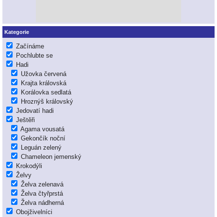
Kategorie
Začínáme
Pochlubte se
Hadi
Užovka červená
Krajta královská
Korálovka sedlatá
Hroznýš královský
Jedovatí hadi
Ještěři
Agama vousatá
Gekončík noční
Leguán zelený
Chameleon jemenský
Krokodýli
Želvy
Želva zelenavá
Želva čtyřprstá
Želva nádherná
Obojživelníci