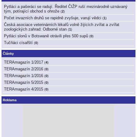
Pytláci a pašeráci se radují. Ředitel ČIŽP ruší mezinárodně uznávaný
tým, potírající obchod s ohrože
(
2
)
Počet invazních druhů se rapidně zvyšuje, varují vědci
(
1
)
Česká asociace veterinárních lékařů volně žijících zvířat a zvířat
zoologických zahrad: Odborné stan
(
1
)
Pytláci slonů v Botswaně otrávili přes 500 supů
(
0
)
Tučňáci císařští
(
0
)
Články
TERAmagazín 1/2017
(
4
)
TERAmagazín 2/2016
(
0
)
TERAmagazín 1/2016
(
0
)
TERAmagazín 5/2015
(
0
)
TERAmagazín 4/2015
(
0
)
Reklama