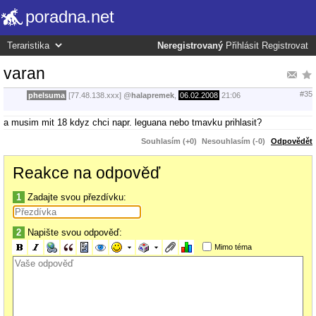
poradna.net
Neregistrovaný
Přihlásit
Registrovat
varan
#35
phelsuma
[77.48.138.xxx]
@
halapremek
,
06.02.2008
21:06
a musim mit 18 kdyz chci napr. leguana nebo tmavku prihlasit?
Souhlasím (+0)
Nesouhlasím (-0)
Odpovědět
Reakce na odpověď
1
Zadajte svou přezdívku:
2
Napište svou odpověď:
Mimo téma