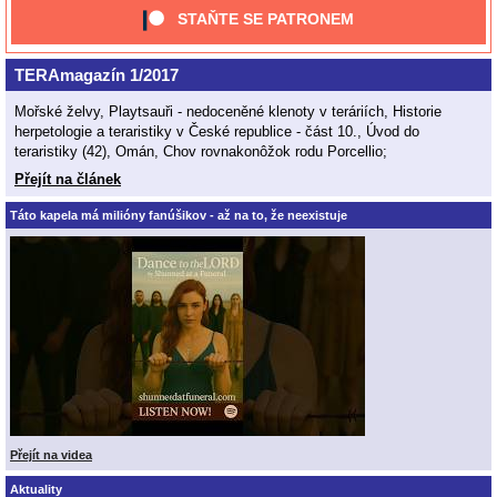
STAŇTE SE PATRONEM
TERAmagazín 1/2017
Mořské želvy, Playtsauři - nedoceněné klenoty v teráriích, Historie
herpetologie a teraristiky v České republice - část 10., Úvod do
teraristiky (42), Omán, Chov rovnakonôžok rodu Porcellio;
Přejít na článek
Táto kapela má milióny fanúšikov - až na to, že neexistuje
Přejít na videa
Aktuality