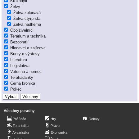
Krokodýli
Želvy
Želva zelenavá
Želva čtyřprstá
Želva nádherná
Obojživelníci
Terárium a technika
Bezobratlí
Hlodavci a zajícovci
Burzy a výstavy
Literatura
Legislativa
Veterina a nemoci
Terahádanky
Černá kronika
Pokec
Všechny poradny
Počítače
Hry
Debaty
Teraristika
Právo
Akvaristika
Ekonomika