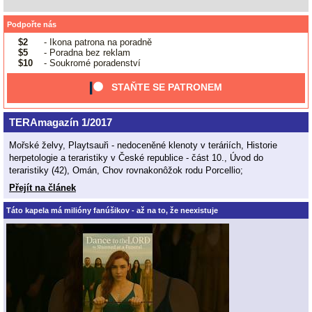
Podpořte nás
$2
- Ikona patrona na poradně
$5
- Poradna bez reklam
$10
- Soukromé poradenství
STAŇTE SE PATRONEM
TERAmagazín 1/2017
Mořské želvy, Playtsauři - nedoceněné klenoty v teráriích, Historie
herpetologie a teraristiky v České republice - část 10., Úvod do
teraristiky (42), Omán, Chov rovnakonôžok rodu Porcellio;
Přejít na článek
Táto kapela má milióny fanúšikov - až na to, že neexistuje