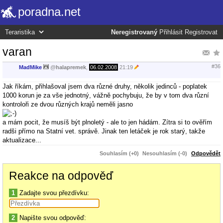
poradna.net
Neregistrovaný
Přihlásit
Registrovat
varan
#36
MadMike
@
halapremek
,
06.02.2008
21:19
Jak říkám, přihlašoval jsem dva různé druhy, několik jedinců - poplatek
1000 korun je za vše jednotný, vážně pochybuju, že by v tom dva různí
kontroloři ze dvou různých krajů neměli jasno
a mám pocit, že musíš být plnoletý - ale to jen hádám. Zítra si to ověřím
radši přímo na Statní vet. správě. Jinak ten letáček je rok starý, takže
aktualizace...
Souhlasím (+0)
Nesouhlasím (-0)
Odpovědět
Reakce na odpověď
1
Zadajte svou přezdívku:
2
Napište svou odpověď: