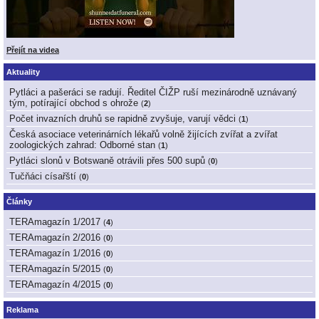
Přejít na videa
Aktuality
Pytláci a pašeráci se radují. Ředitel ČIŽP ruší mezinárodně uznávaný
tým, potírající obchod s ohrože
(
2
)
Počet invazních druhů se rapidně zvyšuje, varují vědci
(
1
)
Česká asociace veterinárních lékařů volně žijících zvířat a zvířat
zoologických zahrad: Odborné stan
(
1
)
Pytláci slonů v Botswaně otrávili přes 500 supů
(
0
)
Tučňáci císařští
(
0
)
Články
TERAmagazín 1/2017
(
4
)
TERAmagazín 2/2016
(
0
)
TERAmagazín 1/2016
(
0
)
TERAmagazín 5/2015
(
0
)
TERAmagazín 4/2015
(
0
)
Reklama