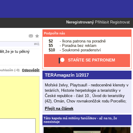
Neregistrovaný
Přihlásit
Registrovat
Podpořte nás
$2
- Ikona patrona na poradně
#41
$5
- Poradna bez reklam
$10
- Soukromé poradenství
dět,že je tu pěkný
STAŇTE SE PATRONEM
uhlasím (-0)
Odpovědět
TERAmagazín 1/2017
Mořské želvy, Playtsauři - nedoceněné klenoty v
teráriích, Historie herpetologie a teraristiky v
České republice - část 10., Úvod do teraristiky
(42), Omán, Chov rovnakonôžok rodu Porcellio;
Přejít na článek
Táto kapela má milióny fanúšikov - až na to, že
neexistuje