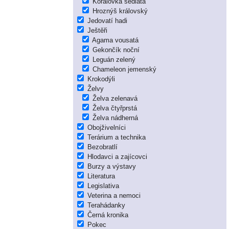
Korálovka sedlatá
Hroznýš královský
Jedovatí hadi
Ještěři
Agama vousatá
Gekončík noční
Leguán zelený
Chameleon jemenský
Krokodýli
Želvy
Želva zelenavá
Želva čtyřprstá
Želva nádherná
Obojživelníci
Terárium a technika
Bezobratlí
Hlodavci a zajícovci
Burzy a výstavy
Literatura
Legislativa
Veterina a nemoci
Terahádanky
Černá kronika
Pokec