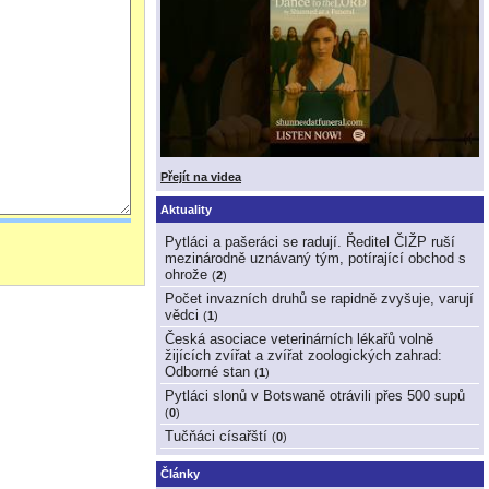
Přejít na videa
Aktuality
Pytláci a pašeráci se radují. Ředitel ČIŽP ruší
mezinárodně uznávaný tým, potírající obchod s
ohrože
(
2
)
Počet invazních druhů se rapidně zvyšuje, varují
vědci
(
1
)
Česká asociace veterinárních lékařů volně
žijících zvířat a zvířat zoologických zahrad:
Odborné stan
(
1
)
Pytláci slonů v Botswaně otrávili přes 500 supů
(
0
)
Tučňáci císařští
(
0
)
Články