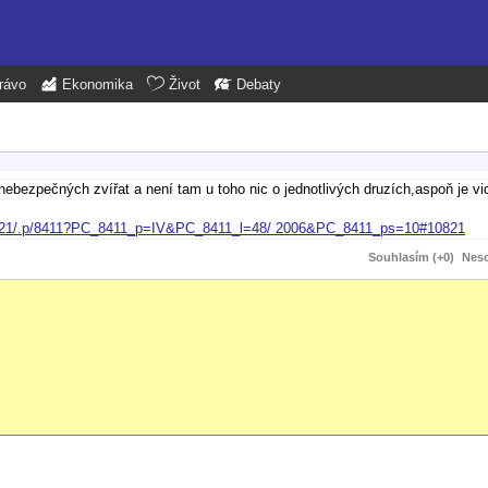
rávo
Ekonomika
Život
Debaty
nebezpečných zvířat a není tam u toho nic o jednotlivých druzích,aspoň je vi
ce/10821/.p/8411?PC_8411_p=IV&PC_8411_l=48/ 2006&PC_8411_ps=10#10821
Souhlasím (+0)
Neso