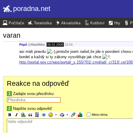
poradna.net
Počítače
Teraristika
Akvaristika
Kutilství
Hry
P
varan
Pepé
@
MadMike
,
06.02.2008
22:06
asi máš pravdu
,protože jsem našel,že jde o povolení chovu 
bordel a každý si ty zákony vysvětluje jak chce
http://portal.gov.cz/wps/portal/_s.155/701/.cmd/ad/ .c/313/.
Reakce na odpověď
1
Zadajte svou přezdívku:
2
Napište svou odpověď:
Mimo téma