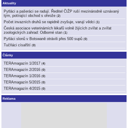
Aktuality
Pytláci a pašeráci se radují. Ředitel ČIŽP ruší mezinárodně uznávaný
tým, potírající obchod s ohrože
(
2
)
Počet invazních druhů se rapidně zvyšuje, varují vědci
(
1
)
Česká asociace veterinárních lékařů volně žijících zvířat a zvířat
zoologických zahrad: Odborné stan
(
1
)
Pytláci slonů v Botswaně otrávili přes 500 supů
(
0
)
Tučňáci císařští
(
0
)
Články
TERAmagazín 1/2017
(
4
)
TERAmagazín 2/2016
(
0
)
TERAmagazín 1/2016
(
0
)
TERAmagazín 5/2015
(
0
)
TERAmagazín 4/2015
(
0
)
Reklama