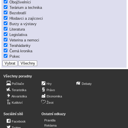
Obojživelníci
Terárium a technika
Bezobratlí
Hlodavci a zajícovci
Burzy a výstavy
Literatura
Legislativa
Veterina a nemoci
Terahádanky
Černá kronika
Pokec
Všechny poradny
Počítače
Hry
Debaty
Teraristika
Právo
Akvaristika
Ekonomika
Kutilství
Život
Sociální sítě
Ostatní odkazy
Pravidla
Facebook
Reklama
Twitter