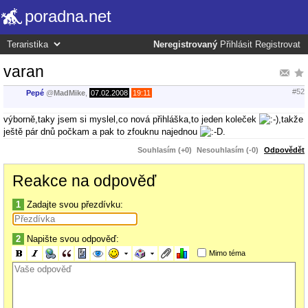
poradna.net
Neregistrovaný
Přihlásit
Registrovat
varan
#52
Pepé
@
MadMike
,
07.02.2008
19:11
výborně,taky jsem si myslel,co nová přihláška,to jeden koleček
,takže
ještě pár dnů počkam a pak to zfouknu najednou
.
Souhlasím (+0)
Nesouhlasím (-0)
Odpovědět
Reakce na odpověď
1
Zadajte svou přezdívku:
2
Napište svou odpověď:
Mimo téma