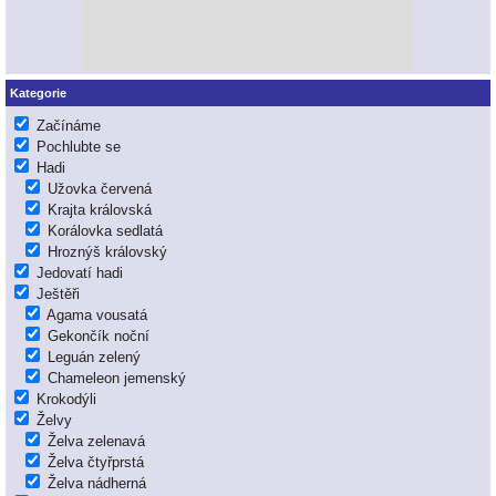
Kategorie
Začínáme
Pochlubte se
Hadi
Užovka červená
Krajta královská
Korálovka sedlatá
Hroznýš královský
Jedovatí hadi
Ještěři
Agama vousatá
Gekončík noční
Leguán zelený
Chameleon jemenský
Krokodýli
Želvy
Želva zelenavá
Želva čtyřprstá
Želva nádherná