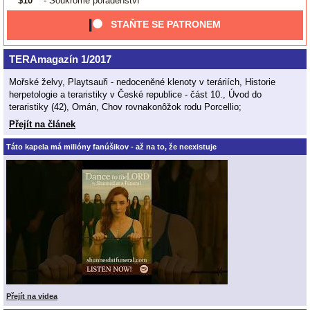
$10
- Soukromé poradenství
STAŇTE SE PATRONEM
TERAmagazín 1/2017
Mořské želvy, Playtsauři - nedoceněné klenoty v teráriích, Historie
herpetologie a teraristiky v České republice - část 10., Úvod do
teraristiky (42), Omán, Chov rovnakonôžok rodu Porcellio;
Přejít na článek
Táto kapela má milióny fanúšikov - až na to, že neexistuje
Přejít na videa