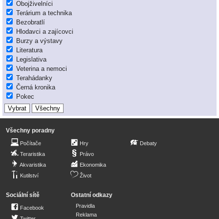
Obojživelníci
Terárium a technika
Bezobratlí
Hlodavci a zajícovci
Burzy a výstavy
Literatura
Legislativa
Veterina a nemoci
Terahádanky
Černá kronika
Pokec
Všechny poradny
Počítače
Hry
Debaty
Teraristika
Právo
Akvaristika
Ekonomika
Kutilství
Život
Sociální sítě
Ostatní odkazy
Pravidla
Facebook
Reklama
Twitter