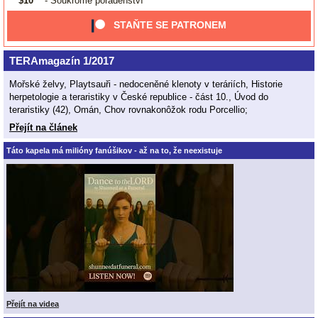
$10
- Soukromé poradenství
STAŇTE SE PATRONEM
TERAmagazín 1/2017
Mořské želvy, Playtsauři - nedoceněné klenoty v teráriích, Historie
herpetologie a teraristiky v České republice - část 10., Úvod do
teraristiky (42), Omán, Chov rovnakonôžok rodu Porcellio;
Přejít na článek
Táto kapela má milióny fanúšikov - až na to, že neexistuje
Přejít na videa