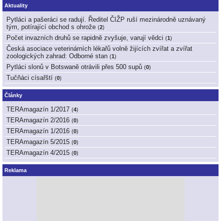
Aktuality
Pytláci a pašeráci se radují. Ředitel ČIŽP ruší mezinárodně uznávaný
tým, potírající obchod s ohrože
(
2
)
Počet invazních druhů se rapidně zvyšuje, varují vědci
(
1
)
Česká asociace veterinárních lékařů volně žijících zvířat a zvířat
zoologických zahrad: Odborné stan
(
1
)
Pytláci slonů v Botswaně otrávili přes 500 supů
(
0
)
Tučňáci císařští
(
0
)
Články
TERAmagazín 1/2017
(
4
)
TERAmagazín 2/2016
(
0
)
TERAmagazín 1/2016
(
0
)
TERAmagazín 5/2015
(
0
)
TERAmagazín 4/2015
(
0
)
Reklama