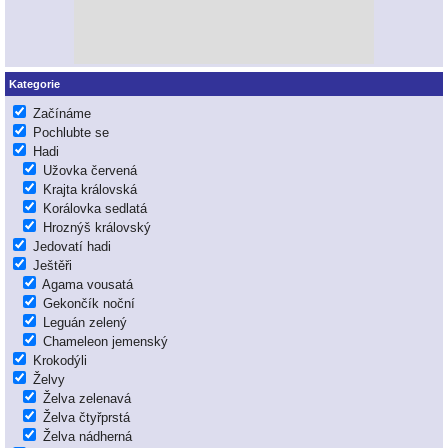
Kategorie
Začínáme
Pochlubte se
Hadi
Užovka červená
Krajta královská
Korálovka sedlatá
Hroznýš královský
Jedovatí hadi
Ještěři
Agama vousatá
Gekončík noční
Leguán zelený
Chameleon jemenský
Krokodýli
Želvy
Želva zelenavá
Želva čtyřprstá
Želva nádherná