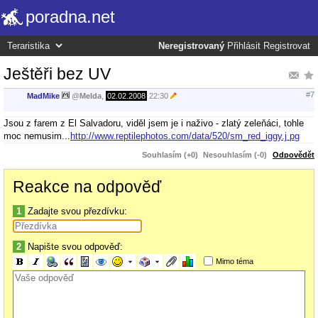
poradna.net
Neregistrovaný
Přihlásit
Registrovat
Ještěři bez UV
#7
MadMike
@
Melda
,
02.02.2008
22:30
Jsou z farem z El Salvadoru, viděl jsem je i naživo - zlatý zeleňáci, tohle
moc nemusim...
http://www.reptilephotos.com/data/520/sm_red_iggy.j pg
Souhlasím (+0)
Nesouhlasím (-0)
Odpovědět
Reakce na odpověď
1
Zadajte svou přezdívku:
2
Napište svou odpověď:
Mimo téma