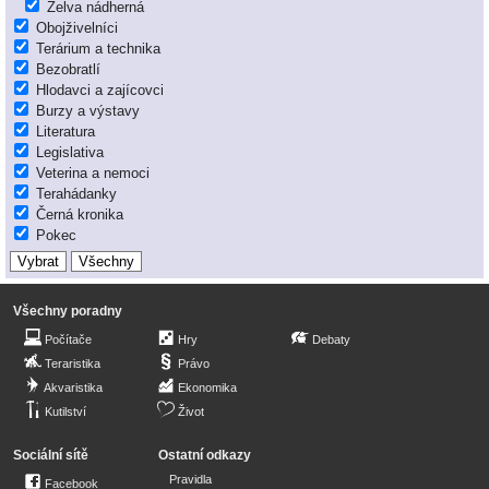
Želva nádherná
Obojživelníci
Terárium a technika
Bezobratlí
Hlodavci a zajícovci
Burzy a výstavy
Literatura
Legislativa
Veterina a nemoci
Terahádanky
Černá kronika
Pokec
Všechny poradny
Počítače
Hry
Debaty
Teraristika
Právo
Akvaristika
Ekonomika
Kutilství
Život
Sociální sítě
Ostatní odkazy
Pravidla
Facebook