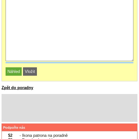
Zpět do poradny
Podpořte nás
$2
- Ikona patrona na poradně