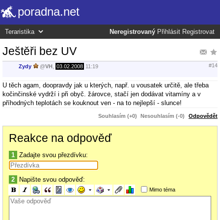
poradna.net
Neregistrovaný
Přihlásit
Registrovat
Ještěři bez UV
#14
Zydy
@
VH
,
03.02.2008
11:19
U těch agam, doopravdy jak u kterých, např. u vousatek určitě, ale třeba
kočinčinské vydrží i při obyč. žárovce, stačí jen dodávat vitamíny a v
příhodných teplotách se kouknout ven - na to nejlepší - slunce!
Souhlasím (+0)
Nesouhlasím (-0)
Odpovědět
Reakce na odpověď
1
Zadajte svou přezdívku:
2
Napište svou odpověď:
Mimo téma