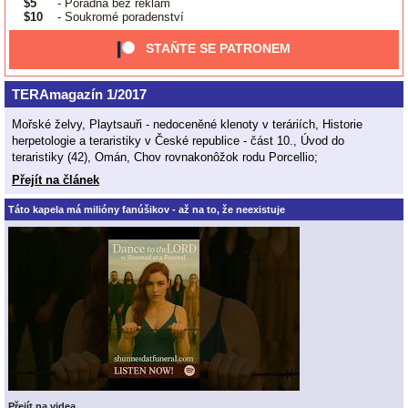
$5
- Poradna bez reklam
$10
- Soukromé poradenství
STAŇTE SE PATRONEM
TERAmagazín 1/2017
Mořské želvy, Playtsauři - nedoceněné klenoty v teráriích, Historie
herpetologie a teraristiky v České republice - část 10., Úvod do
teraristiky (42), Omán, Chov rovnakonôžok rodu Porcellio;
Přejít na článek
Táto kapela má milióny fanúšikov - až na to, že neexistuje
Přejít na videa