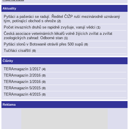
Aktuality
Pytláci a pašeráci se radují. Ředitel ČIŽP ruší mezinárodně uznávaný
tým, potírající obchod s ohrože
(
2
)
Počet invazních druhů se rapidně zvyšuje, varují vědci
(
1
)
Česká asociace veterinárních lékařů volně žijících zvířat a zvířat
zoologických zahrad: Odborné stan
(
1
)
Pytláci slonů v Botswaně otrávili přes 500 supů
(
0
)
Tučňáci císařští
(
0
)
Články
TERAmagazín 1/2017
(
4
)
TERAmagazín 2/2016
(
0
)
TERAmagazín 1/2016
(
0
)
TERAmagazín 5/2015
(
0
)
TERAmagazín 4/2015
(
0
)
Reklama