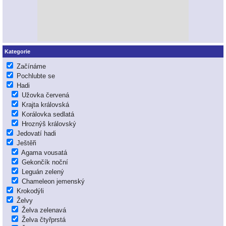
Kategorie
Začínáme
Pochlubte se
Hadi
Užovka červená
Krajta královská
Korálovka sedlatá
Hroznýš královský
Jedovatí hadi
Ještěři
Agama vousatá
Gekončík noční
Leguán zelený
Chameleon jemenský
Krokodýli
Želvy
Želva zelenavá
Želva čtyřprstá