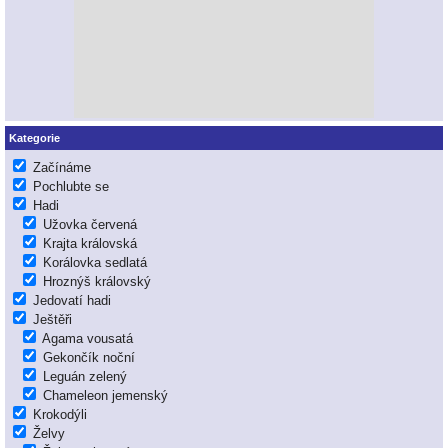
Kategorie
Začínáme
Pochlubte se
Hadi
Užovka červená
Krajta královská
Korálovka sedlatá
Hroznýš královský
Jedovatí hadi
Ještěři
Agama vousatá
Gekončík noční
Leguán zelený
Chameleon jemenský
Krokodýli
Želvy