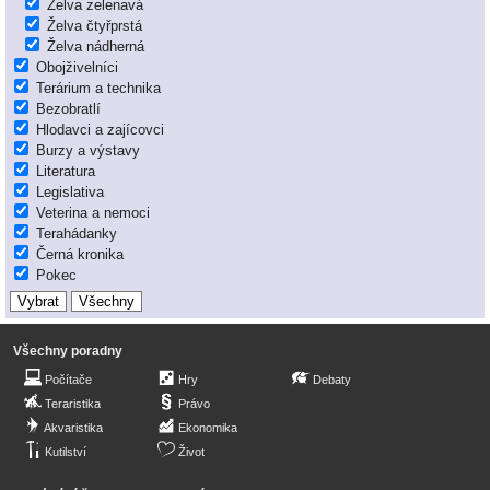
Želva zelenavá
Želva čtyřprstá
Želva nádherná
Obojživelníci
Terárium a technika
Bezobratlí
Hlodavci a zajícovci
Burzy a výstavy
Literatura
Legislativa
Veterina a nemoci
Terahádanky
Černá kronika
Pokec
Všechny poradny
Počítače
Hry
Debaty
Teraristika
Právo
Akvaristika
Ekonomika
Kutilství
Život