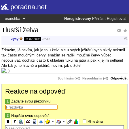
poradna.net
Neregistrovaný
Přihlásit
Registrovat
Tlustší želva
#1
Zydy
,
07.02.2008
23:30
Zdravím, já nevím, jak je to u želv, ale u svých ještěrů bych nikdy nekrmil
tak často moučnými červy, snažím se raději moučné červy vůbec
nepoužívat, dochází často k ukládání tuku na játra a pak k jejím selhání!
Ale tak je to hlavně u ještěrů, nevím, jak u želv!
Souhlasím (+0)
Nesouhlasím (-0)
Odpovědět
Reakce na odpověď
1
Zadajte svou přezdívku:
2
Napište svou odpověď:
Mimo téma