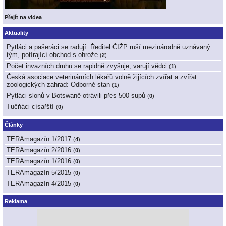
Přejít na videa
Aktuality
Pytláci a pašeráci se radují. Ředitel ČIŽP ruší mezinárodně uznávaný
tým, potírající obchod s ohrože
(
2
)
Počet invazních druhů se rapidně zvyšuje, varují vědci
(
1
)
Česká asociace veterinárních lékařů volně žijících zvířat a zvířat
zoologických zahrad: Odborné stan
(
1
)
Pytláci slonů v Botswaně otrávili přes 500 supů
(
0
)
Tučňáci císařští
(
0
)
Články
TERAmagazín 1/2017
(
4
)
TERAmagazín 2/2016
(
0
)
TERAmagazín 1/2016
(
0
)
TERAmagazín 5/2015
(
0
)
TERAmagazín 4/2015
(
0
)
Reklama