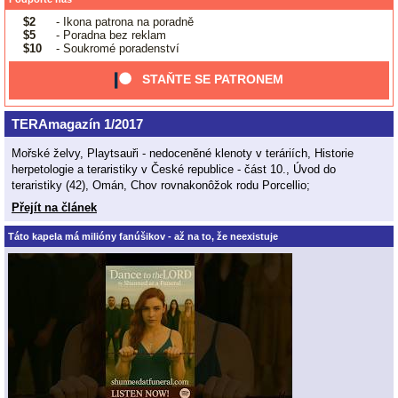
$2
- Ikona patrona na poradně
$5
- Poradna bez reklam
$10
- Soukromé poradenství
STAŇTE SE PATRONEM
TERAmagazín 1/2017
Mořské želvy, Playtsauři - nedoceněné klenoty v teráriích, Historie
herpetologie a teraristiky v České republice - část 10., Úvod do
teraristiky (42), Omán, Chov rovnakonôžok rodu Porcellio;
Přejít na článek
Táto kapela má milióny fanúšikov - až na to, že neexistuje