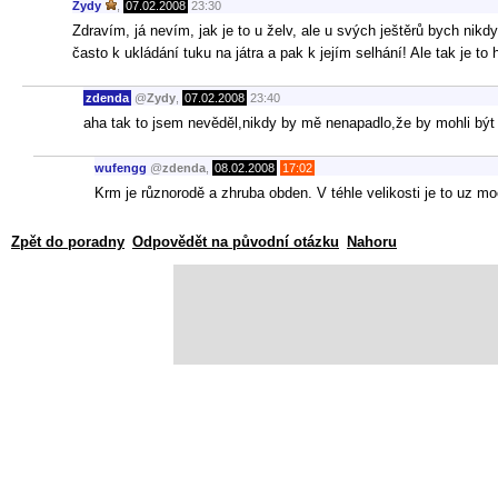
Zydy
,
07.02.2008
23:30
Zdravím, já nevím, jak je to u želv, ale u svých ještěrů bych ni
často k ukládání tuku na játra a pak k jejím selhání! Ale tak je to 
zdenda
@
Zydy
,
07.02.2008
23:40
aha tak to jsem nevěděl,nikdy by mě nenapadlo,že by mohli být 
wufengg
@
zdenda
,
08.02.2008
17:02
Krm je různorodě a zhruba obden. V téhle velikosti je to uz m
Zpět do poradny
Odpovědět na původní otázku
Nahoru