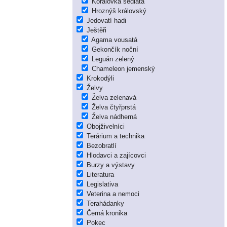
Korálovka sedlatá
Hroznýš královský
Jedovatí hadi
Ještěři
Agama vousatá
Gekončík noční
Leguán zelený
Chameleon jemenský
Krokodýli
Želvy
Želva zelenavá
Želva čtyřprstá
Želva nádherná
Obojživelníci
Terárium a technika
Bezobratlí
Hlodavci a zajícovci
Burzy a výstavy
Literatura
Legislativa
Veterina a nemoci
Terahádanky
Černá kronika
Pokec