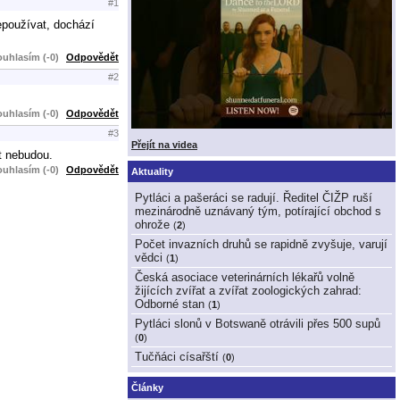
#1
epoužívat, dochází
uhlasím (-0)
Odpovědět
#2
uhlasím (-0)
Odpovědět
#3
Přejít na videa
ut nebudou.
uhlasím (-0)
Odpovědět
Aktuality
Pytláci a pašeráci se radují. Ředitel ČIŽP ruší
mezinárodně uznávaný tým, potírající obchod s
ohrože
(
2
)
Počet invazních druhů se rapidně zvyšuje, varují
vědci
(
1
)
Česká asociace veterinárních lékařů volně
žijících zvířat a zvířat zoologických zahrad:
Odborné stan
(
1
)
Pytláci slonů v Botswaně otrávili přes 500 supů
(
0
)
Tučňáci císařští
(
0
)
Články