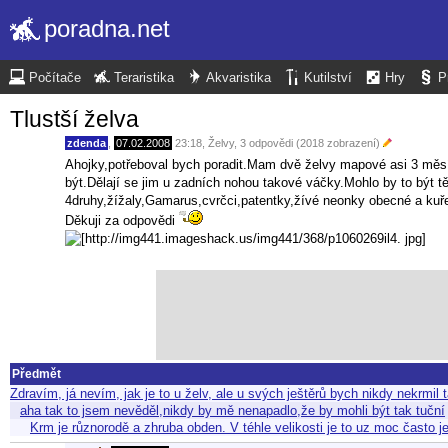
poradna.net
Počítače
Teraristika
Akvaristika
Kutilství
Hry
P
Tlustší želva
zdenda
,
07.02.2008
23:18
,
Želvy
, 3 odpovědi (2018 zobrazení)
Ahojky,potřeboval bych poradit.Mam dvě želvy mapové asi 3 měsí
být.Dělají se jim u zadních nohou takové váčky.Mohlo by to být 
4druhy,žížaly,Gamarus,cvrčci,patentky,žívé neonky obecné a ku
Děkuji za odpovědi
Předmět
Zdravím, já nevím, jak je to u želv, ale u svých ještěrů bych nikdy nekrm
aha tak to jsem nevěděl,nikdy by mě nenapadlo,že by mohli být tak tuční
Krm je různorodě a zhruba obden. V téhle velikosti je to uz moc často 