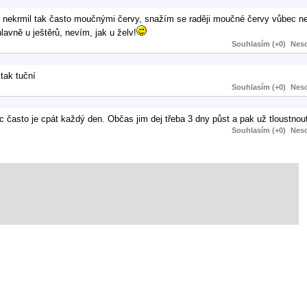
kdy nekrmil tak často moučnými červy, snažím se raději moučné červy vůbec n
hlavně u ještěrů, nevím, jak u želv!
Souhlasím (+0)
Neso
tak tuční
Souhlasím (+0)
Neso
oc často je cpát každý den. Občas jim dej třeba 3 dny půst a pak už tloustno
Souhlasím (+0)
Neso