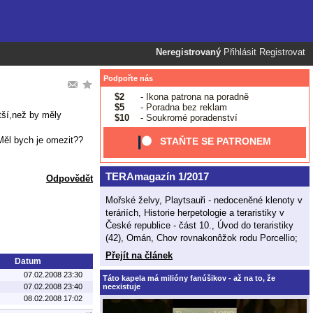
Neregistrovaný
Přihlásit
Registrovat
Podpořte nás
$2
- Ikona patrona na poradně
$5
- Poradna bez reklam
tší,než by měly
$10
- Soukromé poradenství
Měl bych je omezit??
STAŇTE SE PATRONEM
TERAmagazín 1/2017
Odpovědět
Mořské želvy, Playtsauři - nedoceněné klenoty v
teráriích, Historie herpetologie a teraristiky v
České republice - část 10., Úvod do teraristiky
(42), Omán, Chov rovnakonôžok rodu Porcellio;
Přejít na článek
Datum
07.02.2008 23:30
Táto kapela má milióny fanúšikov - až na to, že
neexistuje
07.02.2008 23:40
08.02.2008 17:02