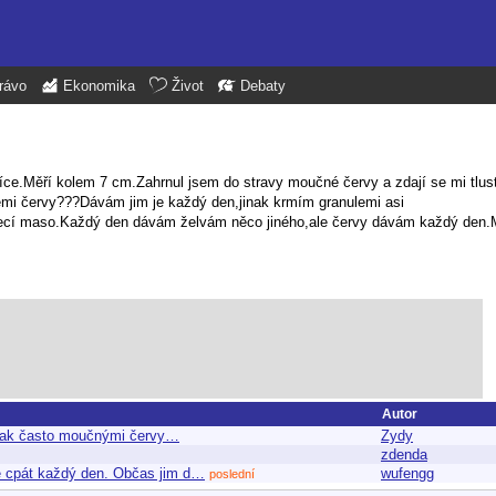
rávo
Ekonomika
Život
Debaty
ce.Měří kolem 7 cm.Zahrnul jsem do stravy moučné červy a zdají se mi tlus
těmi červy???Dávám jim je každý den,jinak krmím granulemi asi
řecí maso.Každý den dávám želvám něco jiného,ale červy dávám každý den.
Autor
il tak často moučnými červy…
Zydy
zdenda
je cpát každý den. Občas jim d…
wufengg
poslední