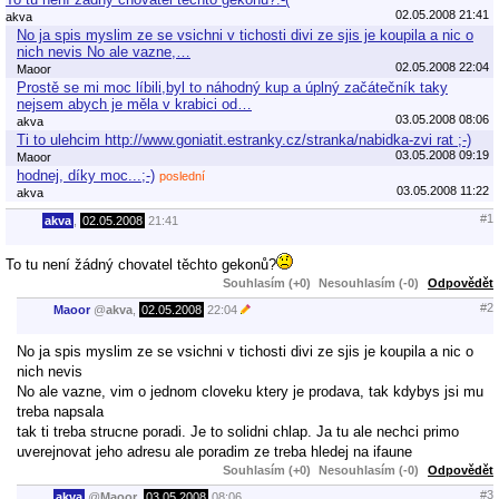
02.05.2008 21:41
akva
No ja spis myslim ze se vsichni v tichosti divi ze sjis je koupila a nic o
nich nevis No ale vazne,…
02.05.2008 22:04
Maoor
Prostě se mi moc líbili,byl to náhodný kup a úplný začátečník taky
nejsem abych je měla v krabici od…
03.05.2008 08:06
akva
Ti to ulehcim http://www.goniatit.estranky.cz/stranka/nabidka-zvi rat ;-)
03.05.2008 09:19
Maoor
hodnej, díky moc...;-)
poslední
03.05.2008 11:22
akva
#1
akva
,
02.05.2008
21:41
To tu není žádný chovatel těchto gekonů?
Souhlasím (+0)
Nesouhlasím (-0)
Odpovědět
#2
Maoor
@
akva
,
02.05.2008
22:04
No ja spis myslim ze se vsichni v tichosti divi ze sjis je koupila a nic o
nich nevis
No ale vazne, vim o jednom cloveku ktery je prodava, tak kdybys jsi mu
treba napsala
tak ti treba strucne poradi. Je to solidni chlap. Ja tu ale nechci primo
uverejnovat jeho adresu ale poradim ze treba hledej na ifaune
Souhlasím (+0)
Nesouhlasím (-0)
Odpovědět
#3
akva
@
Maoor
,
03.05.2008
08:06