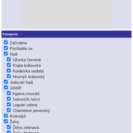
Kategorie
Začínáme
Pochlubte se
Hadi
Užovka červená
Krajta královská
Korálovka sedlatá
Hroznýš královský
Jedovatí hadi
Ještěři
Agama vousatá
Gekončík noční
Leguán zelený
Chameleon jemenský
Krokodýli
Želvy
Želva zelenavá