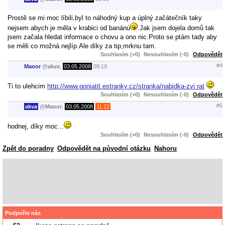
Prostě se mi moc líbili,byl to náhodný kup a úplný začátečník taky
nejsem abych je měla v krabici od banánú
.Jak jsem dojela domů tak
jsem začala hledat informace o chovu a ono nic.Proto se ptám tady aby
se měli co možná nejlíp.Ale díky za tip,mrknu tam.
Souhlasím (+0)
Nesouhlasím (-0)
Odpovědět
#4
Maoor
@
akva
,
03.05.2008
09:19
Ti to ulehcim
http://www.goniatit.estranky.cz/stranka/nabidka-zvi rat
Souhlasím (+0)
Nesouhlasím (-0)
Odpovědět
#5
akva
@
Maoor
,
03.05.2008
11:22
hodnej, díky moc...
Souhlasím (+0)
Nesouhlasím (-0)
Odpovědět
Zpět do poradny
Odpovědět na původní otázku
Nahoru
Podpořte nás