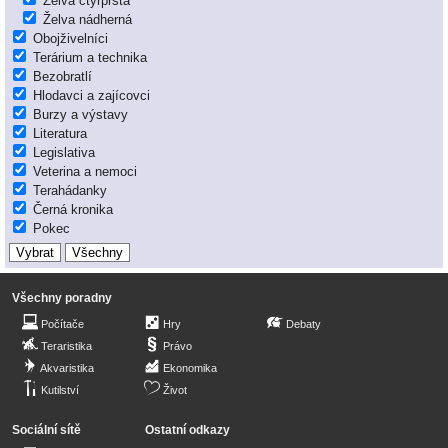
Želva čtyřprstá
Želva nádherná
Obojživelníci
Terárium a technika
Bezobratlí
Hlodavci a zajícovci
Burzy a výstavy
Literatura
Legislativa
Veterina a nemoci
Terahádanky
Černá kronika
Pokec
Všechny poradny
Počítače
Hry
Debaty
Teraristika
Právo
Akvaristika
Ekonomika
Kutilství
Život
Sociální sítě
Ostatní odkazy