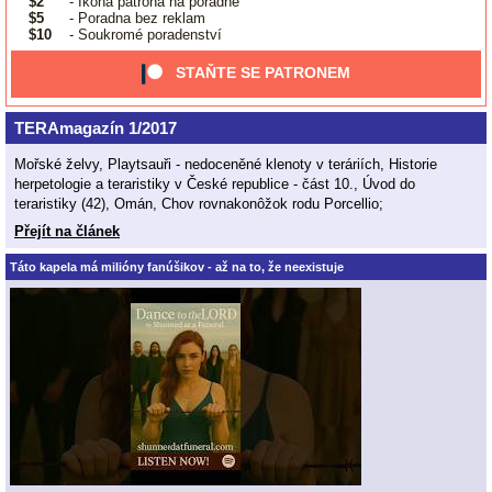
$2
- Ikona patrona na poradně
$5
- Poradna bez reklam
$10
- Soukromé poradenství
STAŇTE SE PATRONEM
TERAmagazín 1/2017
Mořské želvy, Playtsauři - nedoceněné klenoty v teráriích, Historie
herpetologie a teraristiky v České republice - část 10., Úvod do
teraristiky (42), Omán, Chov rovnakonôžok rodu Porcellio;
Přejít na článek
Táto kapela má milióny fanúšikov - až na to, že neexistuje