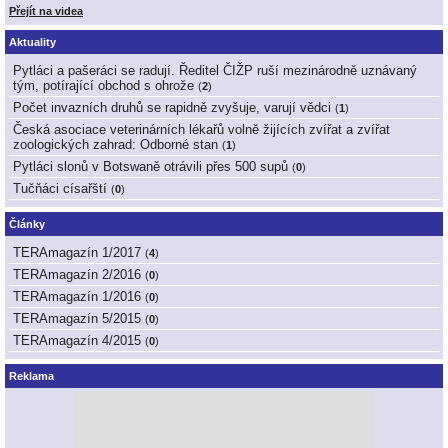
Přejít na videa
Aktuality
Pytláci a pašeráci se radují. Ředitel ČIŽP ruší mezinárodně uznávaný
tým, potírající obchod s ohrože
(
2
)
Počet invazních druhů se rapidně zvyšuje, varují vědci
(
1
)
Česká asociace veterinárních lékařů volně žijících zvířat a zvířat
zoologických zahrad: Odborné stan
(
1
)
Pytláci slonů v Botswaně otrávili přes 500 supů
(
0
)
Tučňáci císařští
(
0
)
Články
TERAmagazín 1/2017
(
4
)
TERAmagazín 2/2016
(
0
)
TERAmagazín 1/2016
(
0
)
TERAmagazín 5/2015
(
0
)
TERAmagazín 4/2015
(
0
)
Reklama