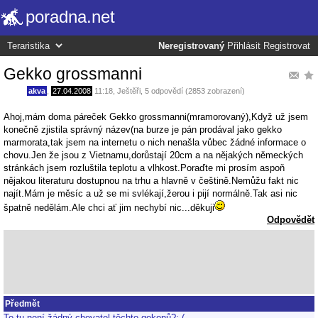
poradna.net
Neregistrovaný
Přihlásit
Registrovat
Gekko grossmanni
akva
,
27.04.2008
11:18
,
Ještěři
, 5 odpovědí (2853 zobrazení)
Ahoj,mám doma páreček Gekko grossmanni(mramorovaný),Když už jsem
konečně zjistila správný název(na burze je pán prodával jako gekko
marmorata,tak jsem na internetu o nich nenašla vůbec žádné informace o
chovu.Jen že jsou z Vietnamu,dorůstají 20cm a na nějakých německých
stránkách jsem rozluštila teplotu a vlhkost.Poraďte mi prosím aspoň
nějakou literaturu dostupnou na trhu a hlavně v češtině.Nemůžu fakt nic
najít.Mám je měsíc a už se mi svlékají,žerou i pijí normálně.Tak asi nic
špatně nedělám.Ale chci ať jim nechybí nic...děkuji
Odpovědět
Předmět
To tu není žádný chovatel těchto gekonů?:-(