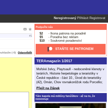
Neregistrovaný
Přihlásit
Registrovat
Podpořte nás
$2
- Ikona patrona na poradně
#1
$5
- Poradna bez reklam
$10
- Soukromé poradenství
STAŇTE SE PATRONEM
uhlasím (-0)
Odpovědět
TERAmagazín 1/2017
Mořské želvy, Playtsauři - nedoceněné klenoty v
teráriích, Historie herpetologie a teraristiky v
České republice - část 10., Úvod do teraristiky
(42), Omán, Chov rovnakonôžok rodu Porcellio;
Přejít na článek
Táto kapela má milióny fanúšikov - až na to, že
neexistuje