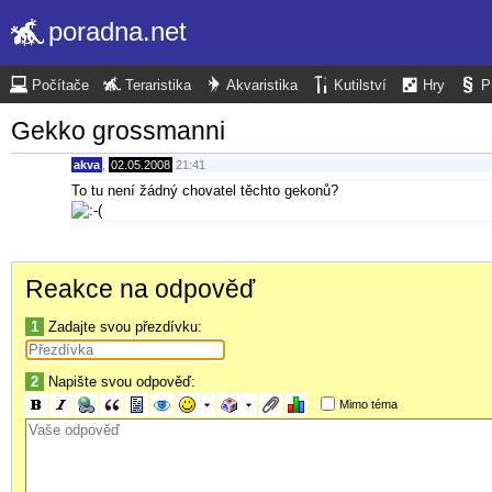
poradna.net
Počítače
Teraristika
Akvaristika
Kutilství
Hry
P
Gekko grossmanni
akva
,
02.05.2008
21:41
To tu není žádný chovatel těchto gekonů?
Reakce na odpověď
1
Zadajte svou přezdívku:
2
Napište svou odpověď:
Mimo téma