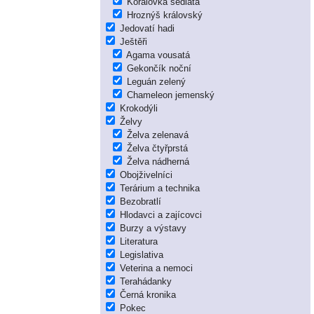
Korálovka sedlatá
Hroznýš královský
Jedovatí hadi
Ještěři
Agama vousatá
Gekončík noční
Leguán zelený
Chameleon jemenský
Krokodýli
Želvy
Želva zelenavá
Želva čtyřprstá
Želva nádherná
Obojživelníci
Terárium a technika
Bezobratlí
Hlodavci a zajícovci
Burzy a výstavy
Literatura
Legislativa
Veterina a nemoci
Terahádanky
Černá kronika
Pokec