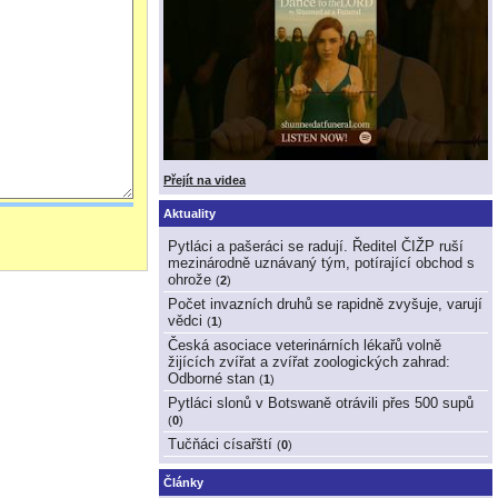
Přejít na videa
Aktuality
Pytláci a pašeráci se radují. Ředitel ČIŽP ruší
mezinárodně uznávaný tým, potírající obchod s
ohrože
(
2
)
Počet invazních druhů se rapidně zvyšuje, varují
vědci
(
1
)
Česká asociace veterinárních lékařů volně
žijících zvířat a zvířat zoologických zahrad:
Odborné stan
(
1
)
Pytláci slonů v Botswaně otrávili přes 500 supů
(
0
)
Tučňáci císařští
(
0
)
Články