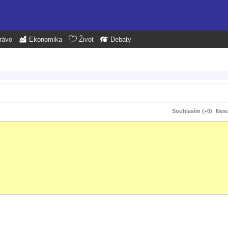
rávo
Ekonomika
Život
Debaty
Souhlasím (+0)
Neso