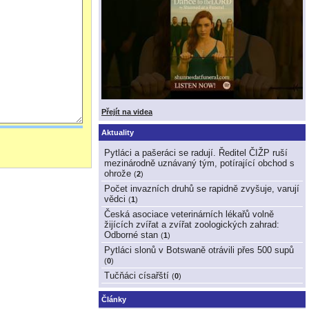
Přejít na videa
Aktuality
Pytláci a pašeráci se radují. Ředitel ČIŽP ruší
mezinárodně uznávaný tým, potírající obchod s
ohrože
(
2
)
Počet invazních druhů se rapidně zvyšuje, varují
vědci
(
1
)
Česká asociace veterinárních lékařů volně
žijících zvířat a zvířat zoologických zahrad:
Odborné stan
(
1
)
Pytláci slonů v Botswaně otrávili přes 500 supů
(
0
)
Tučňáci císařští
(
0
)
Články