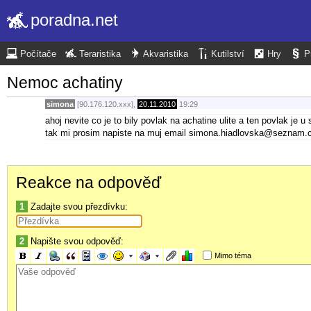
poradna.net
Počítače
Teraristika
Akvaristika
Kutilství
Hry
P
Nemoc achatiny
simona
[90.176.120.xxx],
20.11.2010
19:29
ahoj nevite co je to bily povlak na achatine ulite a ten povlak je u
tak mi prosim napiste na muj email simona.hiadlovska@seznam.c
Reakce na odpověď
1
Zadajte svou přezdívku:
2
Napište svou odpověď:
Mimo téma