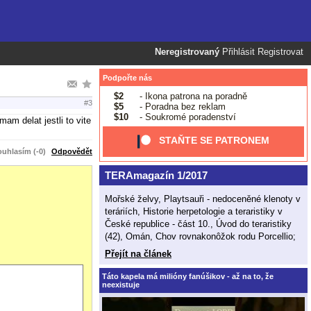
Neregistrovaný
Přihlásit
Registrovat
Podpořte nás
$2
- Ikona patrona na poradně
#3
$5
- Poradna bez reklam
$10
- Soukromé poradenství
mam delat jestli to vite
STAŇTE SE PATRONEM
uhlasím (-0)
Odpovědět
TERAmagazín 1/2017
Mořské želvy, Playtsauři - nedoceněné klenoty v
teráriích, Historie herpetologie a teraristiky v
České republice - část 10., Úvod do teraristiky
(42), Omán, Chov rovnakonôžok rodu Porcellio;
Přejít na článek
Táto kapela má milióny fanúšikov - až na to, že
neexistuje