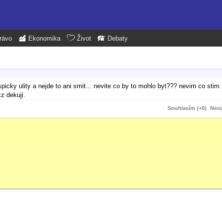
rávo
Ekonomika
Život
Debaty
 spicky ulity a nejde to ani smit... nevite co by to mohlo byt??? nevim co stim 
z dekuji.
Souhlasím (+0)
Neso