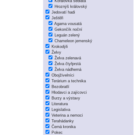
Korálovka sedlatá
Hroznýš královský
Jedovatí hadi
Ještěři
Agama vousatá
Gekončík noční
Leguán zelený
Chameleon jemenský
Krokodýli
Želvy
Želva zelenavá
Želva čtyřprstá
Želva nádherná
Obojživelníci
Terárium a technika
Bezobratlí
Hlodavci a zajícovci
Burzy a výstavy
Literatura
Legislativa
Veterina a nemoci
Terahádanky
Černá kronika
Pokec