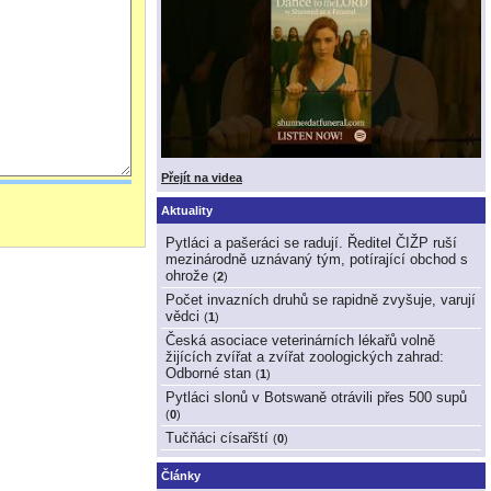
Přejít na videa
Aktuality
Pytláci a pašeráci se radují. Ředitel ČIŽP ruší
mezinárodně uznávaný tým, potírající obchod s
ohrože
(
2
)
Počet invazních druhů se rapidně zvyšuje, varují
vědci
(
1
)
Česká asociace veterinárních lékařů volně
žijících zvířat a zvířat zoologických zahrad:
Odborné stan
(
1
)
Pytláci slonů v Botswaně otrávili přes 500 supů
(
0
)
Tučňáci císařští
(
0
)
Články