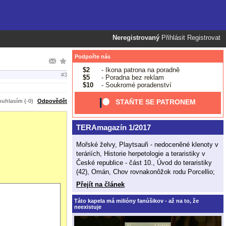
Neregistrovaný
Přihlásit
Registrovat
Podpořte nás
$2
- Ikona patrona na poradně
#3
$5
- Poradna bez reklam
$10
- Soukromé poradenství
uhlasím (-0)
Odpovědět
STAŇTE SE PATRONEM
TERAmagazín 1/2017
Mořské želvy, Playtsauři - nedoceněné klenoty v
teráriích, Historie herpetologie a teraristiky v
České republice - část 10., Úvod do teraristiky
(42), Omán, Chov rovnakonôžok rodu Porcellio;
Přejít na článek
Táto kapela má milióny fanúšikov - až na to, že
neexistuje