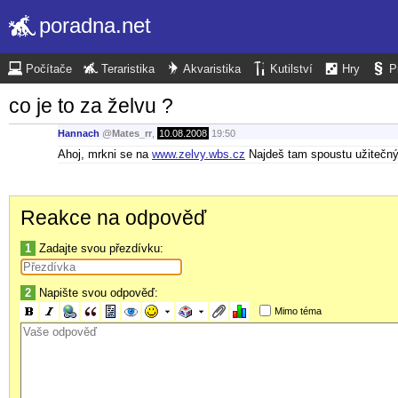
poradna.net
Počítače
Teraristika
Akvaristika
Kutilství
Hry
P
co je to za želvu ?
Hannach
@
Mates_rr
,
10.08.2008
19:50
Ahoj, mrkni se na
www.zelvy.wbs.cz
Najdeš tam spoustu užitečn
Reakce na odpověď
1
Zadajte svou přezdívku:
2
Napište svou odpověď:
Mimo téma