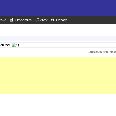
rávo
Ekonomika
Život
Debaty
ých rad.
Souhlasím (+0)
Neso