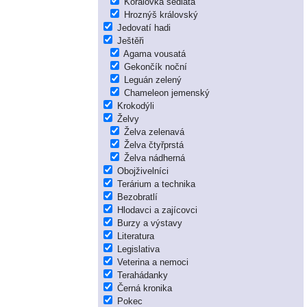
Korálovka sedlatá
Hroznýš královský
Jedovatí hadi
Ještěři
Agama vousatá
Gekončík noční
Leguán zelený
Chameleon jemenský
Krokodýli
Želvy
Želva zelenavá
Želva čtyřprstá
Želva nádherná
Obojživelníci
Terárium a technika
Bezobratlí
Hlodavci a zajícovci
Burzy a výstavy
Literatura
Legislativa
Veterina a nemoci
Terahádanky
Černá kronika
Pokec