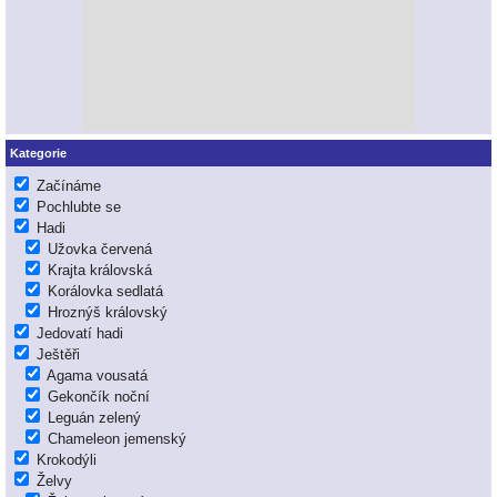
Kategorie
Začínáme
Pochlubte se
Hadi
Užovka červená
Krajta královská
Korálovka sedlatá
Hroznýš královský
Jedovatí hadi
Ještěři
Agama vousatá
Gekončík noční
Leguán zelený
Chameleon jemenský
Krokodýli
Želvy