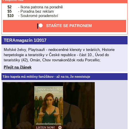
$2
- Ikona patrona na poradně
$5
- Poradna bez reklam
$10
- Soukromé poradenství
STAŇTE SE PATRONEM
TERAmagazín 1/2017
Mořské želvy, Playtsauři - nedoceněné klenoty v teráriích, Historie
herpetologie a teraristiky v České republice - část 10., Úvod do
teraristiky (42), Omán, Chov rovnakonôžok rodu Porcellio;
Přejít na článek
Táto kapela má milióny fanúšikov - až na to, že neexistuje