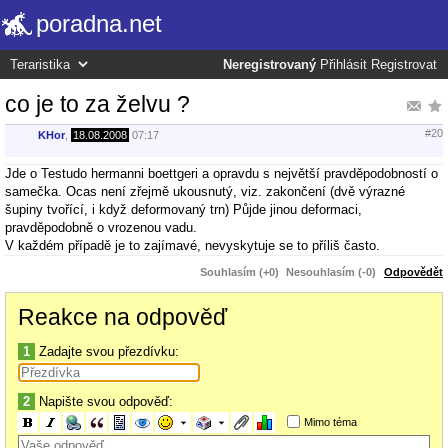
poradna.net
Neregistrovaný
Přihlásit
Registrovat
co je to za želvu ?
#20
KHor
,
18.08.2008
07:17
Jde o Testudo hermanni boettgeri a opravdu s největší pravděpodobností o
samečka. Ocas není zřejmě ukousnutý, viz. zakončení (dvě výrazné
šupiny tvořící, i když deformovaný trn) Půjde jinou deformaci,
pravděpodobně o vrozenou vadu.
V každém případě je to zajímavé, nevyskytuje se to příliš často.
Souhlasím (+0)
Nesouhlasím (-0)
Odpovědět
Reakce na odpověď
1
Zadajte svou přezdívku:
2
Napište svou odpověď:
Mimo téma