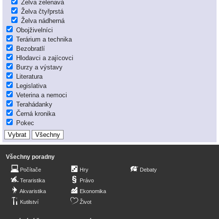
Želva zelenavá
Želva čtyřprstá
Želva nádherná
Obojživelníci
Terárium a technika
Bezobratlí
Hlodavci a zajícovci
Burzy a výstavy
Literatura
Legislativa
Veterina a nemoci
Terahádanky
Černá kronika
Pokec
Všechny poradny
Počítače
Hry
Debaty
Teraristika
Právo
Akvaristika
Ekonomika
Kutilství
Život