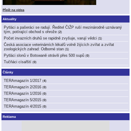
Přejít na videa
Aktuality
Pytláci a pašeráci se radují. Ředitel ČIŽP ruší mezinárodně uznávaný
tým, potírající obchod s ohrože
(
2
)
Počet invazních druhů se rapidně zvyšuje, varují vědci
(
1
)
Česká asociace veterinárních lékařů volně žijících zvířat a zvířat
zoologických zahrad: Odborné stan
(
1
)
Pytláci slonů v Botswaně otrávili přes 500 supů
(
0
)
Tučňáci císařští
(
0
)
Články
TERAmagazín 1/2017
(
4
)
TERAmagazín 2/2016
(
0
)
TERAmagazín 1/2016
(
0
)
TERAmagazín 5/2015
(
0
)
TERAmagazín 4/2015
(
0
)
Reklama