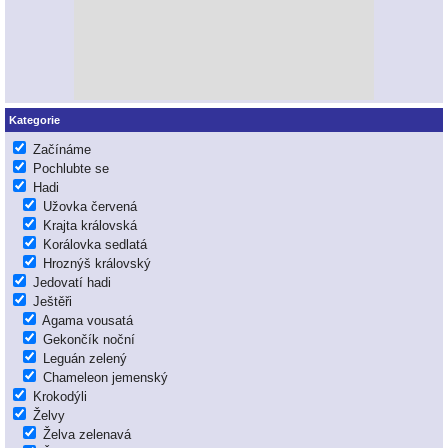
Kategorie
Začínáme
Pochlubte se
Hadi
Užovka červená
Krajta královská
Korálovka sedlatá
Hroznýš královský
Jedovatí hadi
Ještěři
Agama vousatá
Gekončík noční
Leguán zelený
Chameleon jemenský
Krokodýli
Želvy
Želva zelenavá