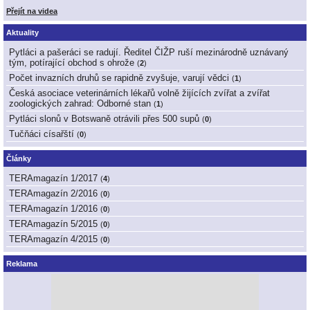
Přejít na videa
Aktuality
Pytláci a pašeráci se radují. Ředitel ČIŽP ruší mezinárodně uznávaný
tým, potírající obchod s ohrože
(
2
)
Počet invazních druhů se rapidně zvyšuje, varují vědci
(
1
)
Česká asociace veterinárních lékařů volně žijících zvířat a zvířat
zoologických zahrad: Odborné stan
(
1
)
Pytláci slonů v Botswaně otrávili přes 500 supů
(
0
)
Tučňáci císařští
(
0
)
Články
TERAmagazín 1/2017
(
4
)
TERAmagazín 2/2016
(
0
)
TERAmagazín 1/2016
(
0
)
TERAmagazín 5/2015
(
0
)
TERAmagazín 4/2015
(
0
)
Reklama