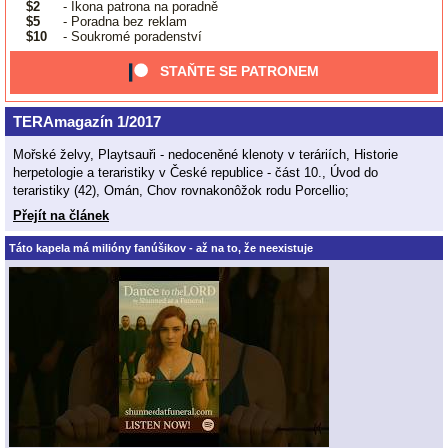
$2
- Ikona patrona na poradně
$5
- Poradna bez reklam
$10
- Soukromé poradenství
STAŇTE SE PATRONEM
TERAmagazín 1/2017
Mořské želvy, Playtsauři - nedoceněné klenoty v teráriích, Historie
herpetologie a teraristiky v České republice - část 10., Úvod do
teraristiky (42), Omán, Chov rovnakonôžok rodu Porcellio;
Přejít na článek
Táto kapela má milióny fanúšikov - až na to, že neexistuje