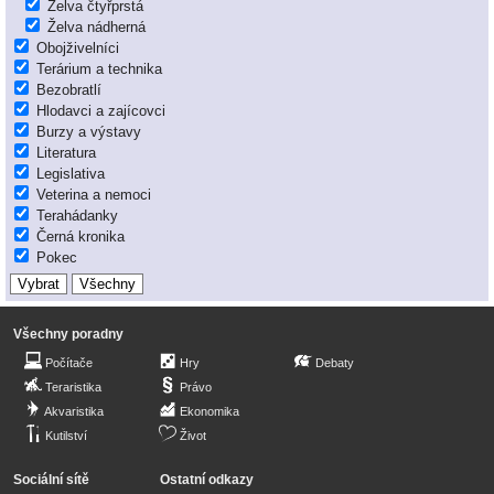
Želva čtyřprstá
Želva nádherná
Obojživelníci
Terárium a technika
Bezobratlí
Hlodavci a zajícovci
Burzy a výstavy
Literatura
Legislativa
Veterina a nemoci
Terahádanky
Černá kronika
Pokec
Všechny poradny
Počítače
Hry
Debaty
Teraristika
Právo
Akvaristika
Ekonomika
Kutilství
Život
Sociální sítě
Ostatní odkazy