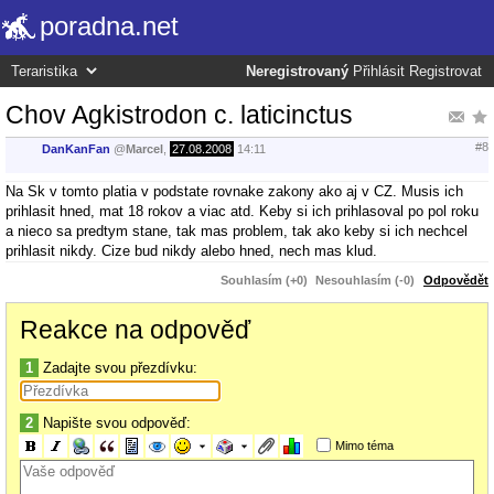
poradna.net
Neregistrovaný
Přihlásit
Registrovat
Chov Agkistrodon c. laticinctus
#8
DanKanFan
@
Marcel
,
27.08.2008
14:11
Na Sk v tomto platia v podstate rovnake zakony ako aj v CZ. Musis ich
prihlasit hned, mat 18 rokov a viac atd. Keby si ich prihlasoval po pol roku
a nieco sa predtym stane, tak mas problem, tak ako keby si ich nechcel
prihlasit nikdy. Cize bud nikdy alebo hned, nech mas klud.
Souhlasím (+0)
Nesouhlasím (-0)
Odpovědět
Reakce na odpověď
1
Zadajte svou přezdívku:
2
Napište svou odpověď:
Mimo téma