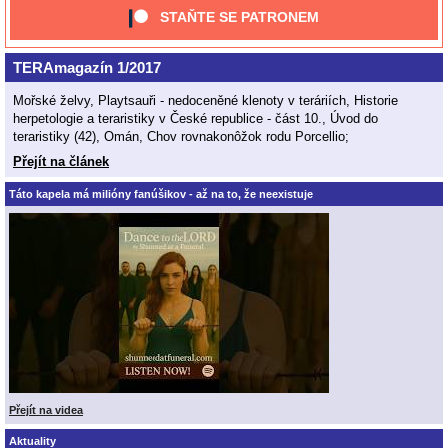
STAŇTE SE PATRONEM
TERAmagazín 1/2017
Mořské želvy, Playtsauři - nedoceněné klenoty v teráriích, Historie
herpetologie a teraristiky v České republice - část 10., Úvod do
teraristiky (42), Omán, Chov rovnakonôžok rodu Porcellio;
Přejít na článek
Táto kapela má milióny fanúšikov - až na to, že neexistuje
Přejít na videa
Aktuality