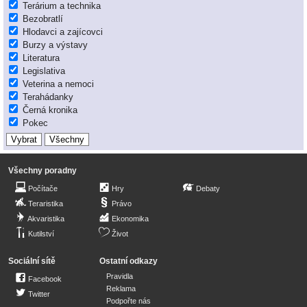
Terárium a technika
Bezobratlí
Hlodavci a zajícovci
Burzy a výstavy
Literatura
Legislativa
Veterina a nemoci
Terahádanky
Černá kronika
Pokec
Všechny poradny
Počítače
Hry
Debaty
Teraristika
Právo
Akvaristika
Ekonomika
Kutilství
Život
Sociální sítě
Ostatní odkazy
Pravidla
Facebook
Reklama
Twitter
Podpořte nás