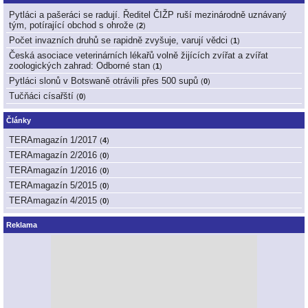
Pytláci a pašeráci se radují. Ředitel ČIŽP ruší mezinárodně uznávaný
tým, potírající obchod s ohrože
(
2
)
Počet invazních druhů se rapidně zvyšuje, varují vědci
(
1
)
Česká asociace veterinárních lékařů volně žijících zvířat a zvířat
zoologických zahrad: Odborné stan
(
1
)
Pytláci slonů v Botswaně otrávili přes 500 supů
(
0
)
Tučňáci císařští
(
0
)
Články
TERAmagazín 1/2017
(
4
)
TERAmagazín 2/2016
(
0
)
TERAmagazín 1/2016
(
0
)
TERAmagazín 5/2015
(
0
)
TERAmagazín 4/2015
(
0
)
Reklama