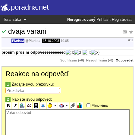
poradna.net
Neregistrovaný
Přihlásit
Registrovat
dvaja varani
#11
Piarista
@
Piarista
,
13.10.2008
19:05
prosim prosim odpoveeeeeeeeeed
Souhlasím (+0)
Nesouhlasím (-0)
Odpovědět
Reakce na odpověď
1
Zadajte svou přezdívku:
2
Napište svou odpověď:
Mimo téma