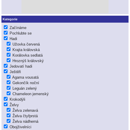
Kategorie
Začínáme
Pochlubte se
Hadi
Užovka červená
Krajta královská
Korálovka sedlatá
Hroznýš královský
Jedovatí hadi
Ještěři
Agama vousatá
Gekončík noční
Leguán zelený
Chameleon jemenský
Krokodýli
Želvy
Želva zelenavá
Želva čtyřprstá
Želva nádherná
Obojživelníci