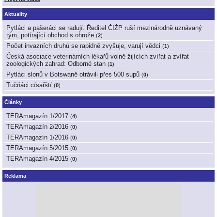
Aktuality
Pytláci a pašeráci se radují. Ředitel ČIŽP ruší mezinárodně uznávaný
tým, potírající obchod s ohrože
(
2
)
Počet invazních druhů se rapidně zvyšuje, varují vědci
(
1
)
Česká asociace veterinárních lékařů volně žijících zvířat a zvířat
zoologických zahrad: Odborné stan
(
1
)
Pytláci slonů v Botswaně otrávili přes 500 supů
(
0
)
Tučňáci císařští
(
0
)
Články
TERAmagazín 1/2017
(
4
)
TERAmagazín 2/2016
(
0
)
TERAmagazín 1/2016
(
0
)
TERAmagazín 5/2015
(
0
)
TERAmagazín 4/2015
(
0
)
Reklama