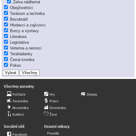
Želva nádherná
Obojživelníci
Terárium a technika
Bezobratlí
Hlodavci a zajícovci
Burzy a výstavy
Literatura
Legislativa
Veterina a nemoci
Terahádanky
Černá kronika
Pokec
Všechny poradny
Počítače
Hry
Debaty
Teraristika
Právo
Akvaristika
Ekonomika
Kutilství
Život
Sociální sítě
Ostatní odkazy
Pravidla
Facebook