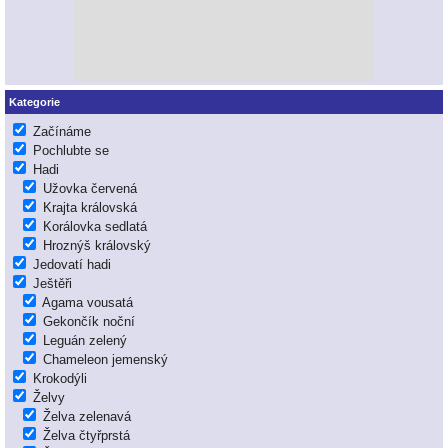
Kategorie
Začínáme
Pochlubte se
Hadi
Užovka červená
Krajta královská
Korálovka sedlatá
Hroznýš královský
Jedovatí hadi
Ještěři
Agama vousatá
Gekončík noční
Leguán zelený
Chameleon jemenský
Krokodýli
Želvy
Želva zelenavá
Želva čtyřprstá