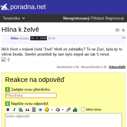
poradna.net
Neregistrovaný
Přihlásit
Registrovat
Hlína k želvě
#3
KHor
@
zuzi
,
08.10.2008
19:45
Ničit život v krásné čisté "živé" hlíně ze zahrádky? To ne Zuzi, byla by to
věčná škoda. Sterilní prostředí by tam bylo stejně asi tak 5 minut.
Souhlasím (+0)
Nesouhlasím (-0)
Odpovědět
Reakce na odpověď
1
Zadajte svou přezdívku:
2
Napište svou odpověď:
Mimo téma