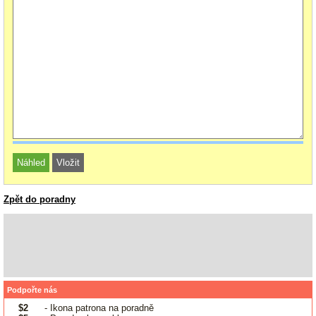
Zpět do poradny
Podpořte nás
$2
- Ikona patrona na poradně