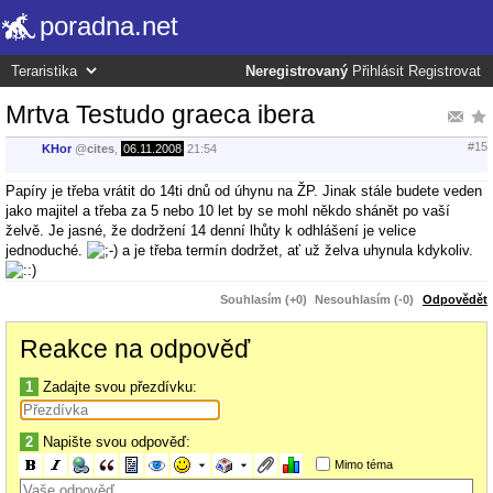
poradna.net
Neregistrovaný
Přihlásit
Registrovat
Mrtva Testudo graeca ibera
#15
KHor
@
cites
,
06.11.2008
21:54
Papíry je třeba vrátit do 14ti dnů od úhynu na ŽP. Jinak stále budete veden
jako majitel a třeba za 5 nebo 10 let by se mohl někdo shánět po vaší
želvě. Je jasné, že dodržení 14 denní lhůty k odhlášení je velice
jednoduché.
a je třeba termín dodržet, ať už želva uhynula kdykoliv.
Souhlasím (+0)
Nesouhlasím (-0)
Odpovědět
Reakce na odpověď
1
Zadajte svou přezdívku:
2
Napište svou odpověď:
Mimo téma