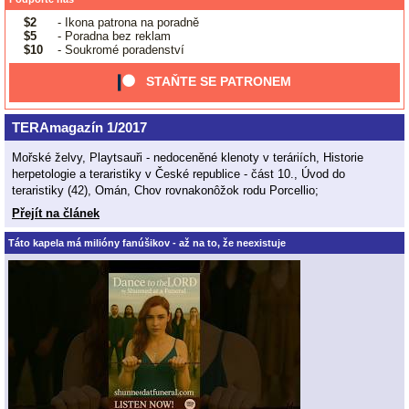
$2
- Ikona patrona na poradně
$5
- Poradna bez reklam
$10
- Soukromé poradenství
STAŇTE SE PATRONEM
TERAmagazín 1/2017
Mořské želvy, Playtsauři - nedoceněné klenoty v teráriích, Historie
herpetologie a teraristiky v České republice - část 10., Úvod do
teraristiky (42), Omán, Chov rovnakonôžok rodu Porcellio;
Přejít na článek
Táto kapela má milióny fanúšikov - až na to, že neexistuje