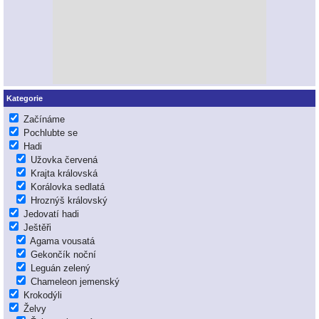
Kategorie
Začínáme
Pochlubte se
Hadi
Užovka červená
Krajta královská
Korálovka sedlatá
Hroznýš královský
Jedovatí hadi
Ještěři
Agama vousatá
Gekončík noční
Leguán zelený
Chameleon jemenský
Krokodýli
Želvy