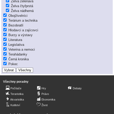
Želva zelenavá
Želva čtyřprstá
Želva nádherná
Obojživelníci
Terárium a technika
Bezobratlí
Hlodavci a zajícovci
Burzy a výstavy
Literatura
Legislativa
Veterina a nemoci
Terahádanky
Černá kronika
Pokec
Všechny poradny
Počítače
Hry
Debaty
Teraristika
Právo
Akvaristika
Ekonomika
Kutilství
Život