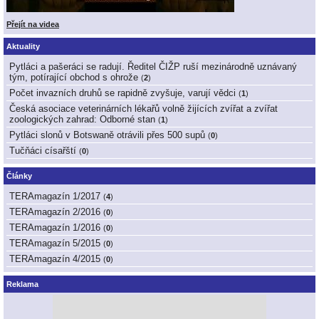
Přejít na videa
Aktuality
Pytláci a pašeráci se radují. Ředitel ČIŽP ruší mezinárodně uznávaný
tým, potírající obchod s ohrože
(
2
)
Počet invazních druhů se rapidně zvyšuje, varují vědci
(
1
)
Česká asociace veterinárních lékařů volně žijících zvířat a zvířat
zoologických zahrad: Odborné stan
(
1
)
Pytláci slonů v Botswaně otrávili přes 500 supů
(
0
)
Tučňáci císařští
(
0
)
Články
TERAmagazín 1/2017
(
4
)
TERAmagazín 2/2016
(
0
)
TERAmagazín 1/2016
(
0
)
TERAmagazín 5/2015
(
0
)
TERAmagazín 4/2015
(
0
)
Reklama