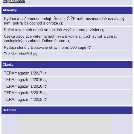
Přejít na videa
Aktuality
Pytláci a pašeráci se radují. Ředitel ČIŽP ruší mezinárodně uznávaný
tým, potírající obchod s ohrože
(
2
)
Počet invazních druhů se rapidně zvyšuje, varují vědci
(
1
)
Česká asociace veterinárních lékařů volně žijících zvířat a zvířat
zoologických zahrad: Odborné stan
(
1
)
Pytláci slonů v Botswaně otrávili přes 500 supů
(
0
)
Tučňáci císařští
(
0
)
Články
TERAmagazín 1/2017
(
4
)
TERAmagazín 2/2016
(
0
)
TERAmagazín 1/2016
(
0
)
TERAmagazín 5/2015
(
0
)
TERAmagazín 4/2015
(
0
)
Reklama