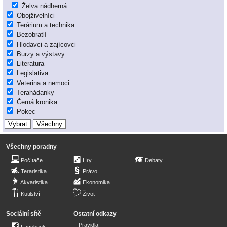
Želva nádherná
Obojživelníci
Terárium a technika
Bezobratlí
Hlodavci a zajícovci
Burzy a výstavy
Literatura
Legislativa
Veterina a nemoci
Terahádanky
Černá kronika
Pokec
Všechny poradny
Počítače
Hry
Debaty
Teraristika
Právo
Akvaristika
Ekonomika
Kutilství
Život
Sociální sítě
Ostatní odkazy
Pravidla