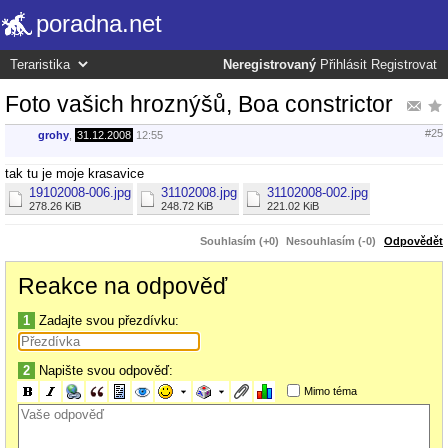
poradna.net
Neregistrovaný
Přihlásit
Registrovat
Foto vašich hroznýšů, Boa constrictor
#25
grohy
,
31.12.2008
12:55
tak tu je moje krasavice
19102008-006.jpg
31102008.jpg
31102008-002.jpg
278.26 KiB
248.72 KiB
221.02 KiB
Souhlasím (+0)
Nesouhlasím (-0)
Odpovědět
Reakce na odpověď
1
Zadajte svou přezdívku:
2
Napište svou odpověď:
Mimo téma