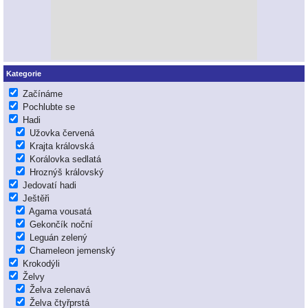
Kategorie
Začínáme
Pochlubte se
Hadi
Užovka červená
Krajta královská
Korálovka sedlatá
Hroznýš královský
Jedovatí hadi
Ještěři
Agama vousatá
Gekončík noční
Leguán zelený
Chameleon jemenský
Krokodýli
Želvy
Želva zelenavá
Želva čtyřprstá