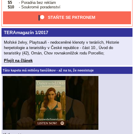
$5
- Poradna bez reklam
$10
- Soukromé poradenství
STAŇTE SE PATRONEM
TERAmagazín 1/2017
Mořské želvy, Playtsauři - nedoceněné klenoty v teráriích, Historie
herpetologie a teraristiky v České republice - část 10., Úvod do
teraristiky (42), Omán, Chov rovnakonôžok rodu Porcellio;
Přejít na článek
Táto kapela má milióny fanúšikov - až na to, že neexistuje