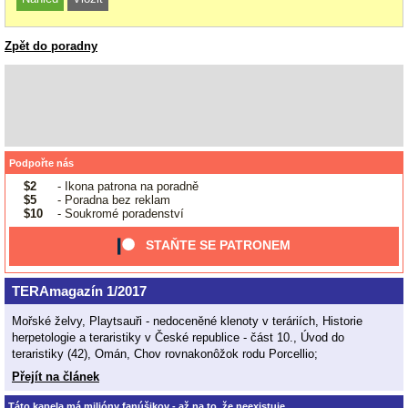
Zpět do poradny
Podpořte nás
$2
- Ikona patrona na poradně
$5
- Poradna bez reklam
$10
- Soukromé poradenství
STAŇTE SE PATRONEM
TERAmagazín 1/2017
Mořské želvy, Playtsauři - nedoceněné klenoty v teráriích, Historie
herpetologie a teraristiky v České republice - část 10., Úvod do
teraristiky (42), Omán, Chov rovnakonôžok rodu Porcellio;
Přejít na článek
Táto kapela má milióny fanúšikov - až na to, že neexistuje