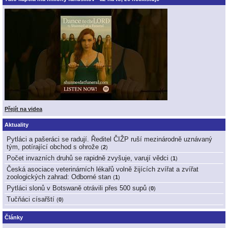
Přejít na videa
Aktuality
Pytláci a pašeráci se radují. Ředitel ČIŽP ruší mezinárodně uznávaný
tým, potírající obchod s ohrože
(
2
)
Počet invazních druhů se rapidně zvyšuje, varují vědci
(
1
)
Česká asociace veterinárních lékařů volně žijících zvířat a zvířat
zoologických zahrad: Odborné stan
(
1
)
Pytláci slonů v Botswaně otrávili přes 500 supů
(
0
)
Tučňáci císařští
(
0
)
Články