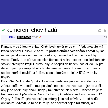
komerční chov hadů
#4
KHor
,
10.01.2009
07:48
Paráda, moc šikovný chlap. Chtěl bych umět to co on. Představa, že má
krajta pochází z chovu v zajetí, z
profesionálně vedeného chovu
by mě
uspokojovalo mnohem víc než vědomí, že můj had pochází z odchytu z
volné přírody, kde pár upocenejch černochů nahání po lese posledních pár
stovek divokých krajťulí proto, aby je nacpali do beden, poslali do ČR pro
dalších pár upocenejch bělochů (to není nic osobního jen to tam prostě
sedlo), kteří si nevidí na špičku nosu a kterým stejně z 50% ty krajty
uhynou.
Promiňte Radku, ale úplně mě dojímá představa jak domlouváte onomu
zlému profíkovi a radíte mu, po zkušenostech ze své praxe, jak to udělat,
aby jeho podmínky chovu nebyly tak otřesné jak píšete. Uznejte že je to
fakt srandovní představa. Nebo že by to připadalo srandovní pouze mě?
Ony ty "otřesné", předvedené podmínky jsou asi právě ty, které hadům
optimálně vyhovují a to do té míry, že chovatel nejen rozmnoží, ale
rozmnoží natolik, že si může hrát s případnými mutacemi a dokonce i