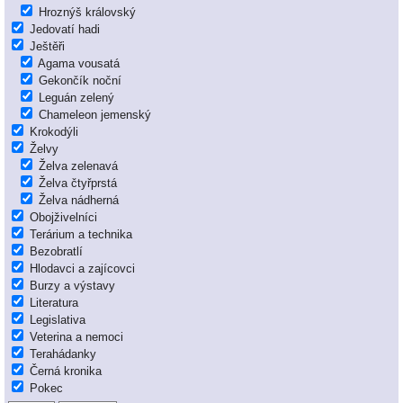
Hroznýš královský
Jedovatí hadi
Ještěři
Agama vousatá
Gekončík noční
Leguán zelený
Chameleon jemenský
Krokodýli
Želvy
Želva zelenavá
Želva čtyřprstá
Želva nádherná
Obojživelníci
Terárium a technika
Bezobratlí
Hlodavci a zajícovci
Burzy a výstavy
Literatura
Legislativa
Veterina a nemoci
Terahádanky
Černá kronika
Pokec