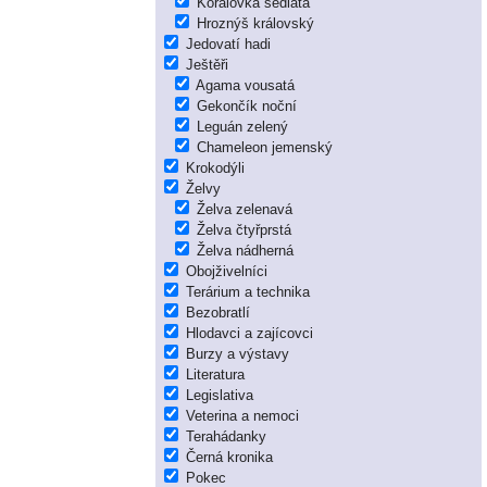
Korálovka sedlatá
Hroznýš královský
Jedovatí hadi
Ještěři
Agama vousatá
Gekončík noční
Leguán zelený
Chameleon jemenský
Krokodýli
Želvy
Želva zelenavá
Želva čtyřprstá
Želva nádherná
Obojživelníci
Terárium a technika
Bezobratlí
Hlodavci a zajícovci
Burzy a výstavy
Literatura
Legislativa
Veterina a nemoci
Terahádanky
Černá kronika
Pokec