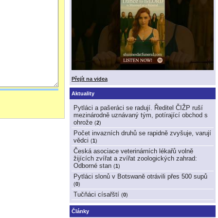
Přejít na videa
Aktuality
Pytláci a pašeráci se radují. Ředitel ČIŽP ruší
mezinárodně uznávaný tým, potírající obchod s
ohrože
(
2
)
Počet invazních druhů se rapidně zvyšuje, varují
vědci
(
1
)
Česká asociace veterinárních lékařů volně
žijících zvířat a zvířat zoologických zahrad:
Odborné stan
(
1
)
Pytláci slonů v Botswaně otrávili přes 500 supů
(
0
)
Tučňáci císařští
(
0
)
Články