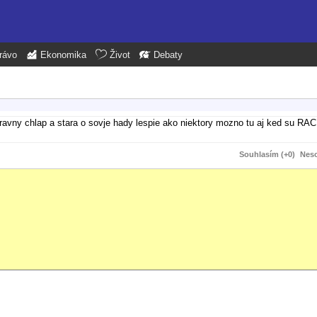
rávo
Ekonomika
Život
Debaty
spravny chlap a stara o sovje hady lespie ako niektory mozno tu aj ked su R
Souhlasím (+0)
Neso