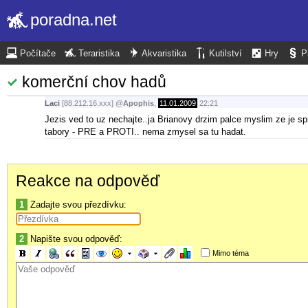
poradna.net
Počítače
Teraristika
Akvaristika
Kutilství
Hry
P
komerční chov hadů
Laci
[88.212.16.xxx]
@
Apophis
,
11.01.2009
22:21
Jezis ved to uz nechajte..ja Brianovy drzim palce myslim ze je 
tabory - PRE a PROTI.. nema zmysel sa tu hadat.
Reakce na odpověď
1
Zadajte svou přezdívku:
2
Napište svou odpověď:
Mimo téma