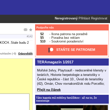
Neregistrovaný
Přihlásit
Registrovat
Podpořte nás
$2
- Ikona patrona na poradně
#142
$5
- Poradna bez reklam
$10
- Soukromé poradenství
ACKOCH..Stale budu 2
STAŇTE SE PATRONEM
uhlasím (-0)
Odpovědět
TERAmagazín 1/2017
Mořské želvy, Playtsauři - nedoceněné klenoty v
teráriích, Historie herpetologie a teraristiky v
České republice - část 10., Úvod do teraristiky
(42), Omán, Chov rovnakonôžok rodu Porcellio;
Přejít na článek
Táto kapela má milióny fanúšikov - až na to, že
neexistuje