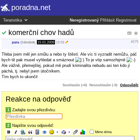
poradna.net
Neregistrovaný
Přihlásit
Registrovat
komerční chov hadů
#275
para
@
drobek
,
15.01.2009
19:58
Třeba jsem měl jen smůlu a nebo ty štěstí. Ale víc ti vyzradit nemůžu, páč
bych tě pak musel vyhledat a smáznout
To je vtip samozřejmě
Ale vážně, přemejšlej, pokud mě prudí kriminalita nebudu asi ten kdo jí
páchá, tj. nebyl jsem útočníkem.
Tím bych to ukončil
Souhlasím (+0)
Nesouhlasím (-0)
Odpovědět
Reakce na odpověď
1
Zadajte svou přezdívku:
2
Napište svou odpověď:
Mimo téma