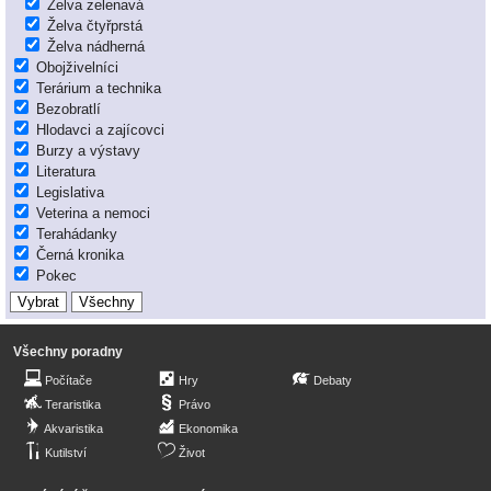
Želva zelenavá
Želva čtyřprstá
Želva nádherná
Obojživelníci
Terárium a technika
Bezobratlí
Hlodavci a zajícovci
Burzy a výstavy
Literatura
Legislativa
Veterina a nemoci
Terahádanky
Černá kronika
Pokec
Všechny poradny
Počítače
Hry
Debaty
Teraristika
Právo
Akvaristika
Ekonomika
Kutilství
Život