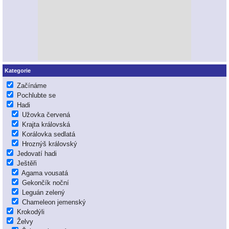
Kategorie
Začínáme
Pochlubte se
Hadi
Užovka červená
Krajta královská
Korálovka sedlatá
Hroznýš královský
Jedovatí hadi
Ještěři
Agama vousatá
Gekončík noční
Leguán zelený
Chameleon jemenský
Krokodýli
Želvy