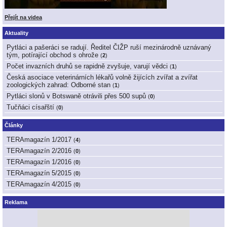
Přejít na videa
Aktuality
Pytláci a pašeráci se radují. Ředitel ČIŽP ruší mezinárodně uznávaný
tým, potírající obchod s ohrože
(
2
)
Počet invazních druhů se rapidně zvyšuje, varují vědci
(
1
)
Česká asociace veterinárních lékařů volně žijících zvířat a zvířat
zoologických zahrad: Odborné stan
(
1
)
Pytláci slonů v Botswaně otrávili přes 500 supů
(
0
)
Tučňáci císařští
(
0
)
Články
TERAmagazín 1/2017
(
4
)
TERAmagazín 2/2016
(
0
)
TERAmagazín 1/2016
(
0
)
TERAmagazín 5/2015
(
0
)
TERAmagazín 4/2015
(
0
)
Reklama