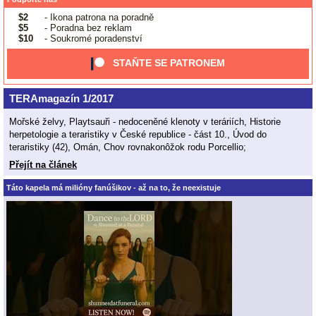
$2
- Ikona patrona na poradně
$5
- Poradna bez reklam
$10
- Soukromé poradenství
STAŇTE SE PATRONEM
TERAmagazín 1/2017
Mořské želvy, Playtsauři - nedoceněné klenoty v teráriích, Historie
herpetologie a teraristiky v České republice - část 10., Úvod do
teraristiky (42), Omán, Chov rovnakonôžok rodu Porcellio;
Přejít na článek
Táto kapela má milióny fanúšikov - až na to, že neexistuje