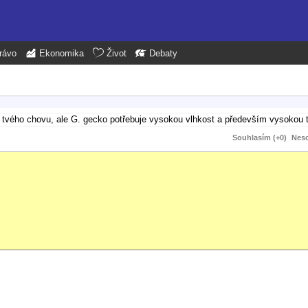
rávo
Ekonomika
Život
Debaty
y tvého chovu, ale G. gecko potřebuje vysokou vlhkost a především vysokou t
Souhlasím (+0)
Neso