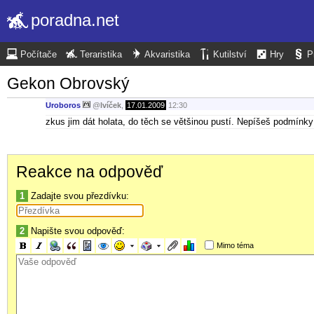
poradna.net
Počítače
Teraristika
Akvaristika
Kutilství
Hry
P
Gekon Obrovský
Uroboros
@
lvíček
,
17.01.2009
12:30
zkus jim dát holata, do těch se většinou pustí. Nepíšeš podmínk
Reakce na odpověď
1
Zadajte svou přezdívku:
2
Napište svou odpověď:
Mimo téma