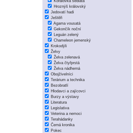
Korálovka sedlatá
Hroznýš královský
Jedovatí hadi
Ještěři
Agama vousatá
Gekončík noční
Leguán zelený
Chameleon jemenský
Krokodýli
Želvy
Želva zelenavá
Želva čtyřprstá
Želva nádherná
Obojživelníci
Terárium a technika
Bezobratlí
Hlodavci a zajícovci
Burzy a výstavy
Literatura
Legislativa
Veterina a nemoci
Terahádanky
Černá kronika
Pokec