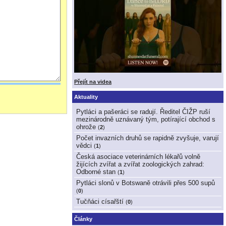
Přejít na videa
Aktuality
Pytláci a pašeráci se radují. Ředitel ČIŽP ruší
mezinárodně uznávaný tým, potírající obchod s
ohrože
(
2
)
Počet invazních druhů se rapidně zvyšuje, varují
vědci
(
1
)
Česká asociace veterinárních lékařů volně
žijících zvířat a zvířat zoologických zahrad:
Odborné stan
(
1
)
Pytláci slonů v Botswaně otrávili přes 500 supů
(
0
)
Tučňáci císařští
(
0
)
Články