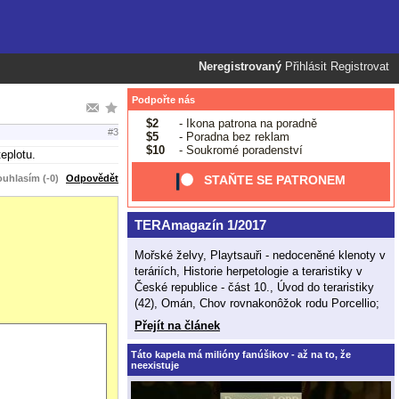
Neregistrovaný
Přihlásit
Registrovat
Podpořte nás
$2
- Ikona patrona na poradně
#3
$5
- Poradna bez reklam
$10
- Soukromé poradenství
eplotu.
uhlasím (-0)
Odpovědět
STAŇTE SE PATRONEM
TERAmagazín 1/2017
Mořské želvy, Playtsauři - nedoceněné klenoty v
teráriích, Historie herpetologie a teraristiky v
České republice - část 10., Úvod do teraristiky
(42), Omán, Chov rovnakonôžok rodu Porcellio;
Přejít na článek
Táto kapela má milióny fanúšikov - až na to, že
neexistuje