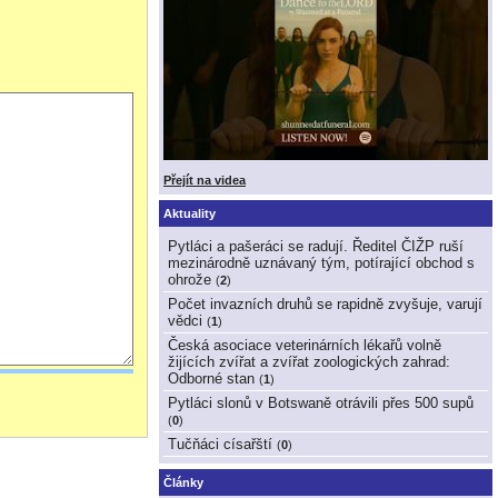
Přejít na videa
Aktuality
Pytláci a pašeráci se radují. Ředitel ČIŽP ruší
mezinárodně uznávaný tým, potírající obchod s
ohrože
(
2
)
Počet invazních druhů se rapidně zvyšuje, varují
vědci
(
1
)
Česká asociace veterinárních lékařů volně
žijících zvířat a zvířat zoologických zahrad:
Odborné stan
(
1
)
Pytláci slonů v Botswaně otrávili přes 500 supů
(
0
)
Tučňáci císařští
(
0
)
Články