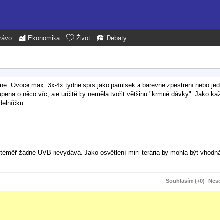
rávo
Ekonomika
Život
Debaty
ě. Ovoce max. 3x-4x týdně spíš jako pamlsek a barevné zpestření nebo je
ena o něco víc, ale určitě by neměla tvořit většinu "krmné dávky". Jako kaž
ídelníčku.
ta téměř žádné UVB nevydává. Jako osvětlení mini terária by mohla být vhod
Souhlasím (+0)
Neso