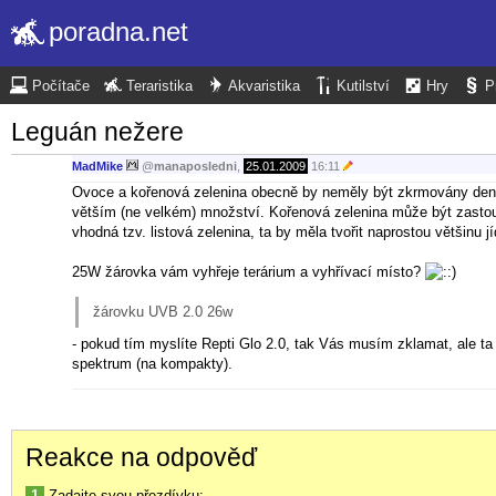
poradna.net
Počítače
Teraristika
Akvaristika
Kutilství
Hry
P
Leguán nežere
MadMike
@
manaposledni
,
25.01.2009
16:11
Ovoce a kořenová zelenina obecně by neměly být zkrmovány denn
větším (ne velkém) množství. Kořenová zelenina může být zastoup
vhodná tzv. listová zelenina, ta by měla tvořit naprostou většinu j
25W žárovka vám vyhřeje terárium a vyhřívací místo?
žárovku UVB 2.0 26w
- pokud tím myslíte Repti Glo 2.0, tak Vás musím zklamat, ale 
spektrum (na kompakty).
Reakce na odpověď
1
Zadajte svou přezdívku: