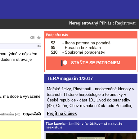
Neregistrovaný
Přihlásit
Registrovat
Podpořte nás
$2
- Ikona patrona na poradně
#4
$5
- Poradna bez reklam
$10
- Soukromé poradenství
dnou týdně v nějakém
dodenní strava je
STAŇTE SE PATRONEM
TERAmagazín 1/2017
Mořské želvy, Playtsauři - nedoceněné klenoty v
teráriích, Historie herpetologie a teraristiky v
ná, má docela vyvážené
České republice - část 10., Úvod do teraristiky
(42), Omán, Chov rovnakonôžok rodu Porcellio;
Přejít na článek
uhlasím (-0)
Odpovědět
Táto kapela má milióny fanúšikov - až na to, že
neexistuje