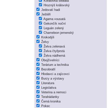
Korálovka sedlatá
Hroznýš královský
Jedovatí hadi
Ještěři
Agama vousatá
Gekončík noční
Leguán zelený
Chameleon jemenský
Krokodýli
Želvy
Želva zelenavá
Želva čtyřprstá
Želva nádherná
Obojživelníci
Terárium a technika
Bezobratlí
Hlodavci a zajícovci
Burzy a výstavy
Literatura
Legislativa
Veterina a nemoci
Terahádanky
Černá kronika
Pokec