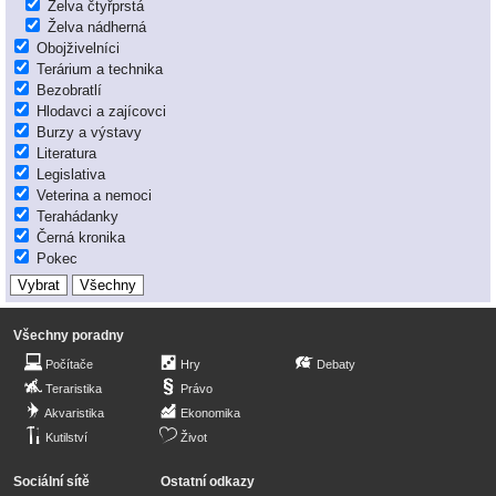
Želva čtyřprstá
Želva nádherná
Obojživelníci
Terárium a technika
Bezobratlí
Hlodavci a zajícovci
Burzy a výstavy
Literatura
Legislativa
Veterina a nemoci
Terahádanky
Černá kronika
Pokec
Všechny poradny
Počítače
Hry
Debaty
Teraristika
Právo
Akvaristika
Ekonomika
Kutilství
Život
Sociální sítě
Ostatní odkazy