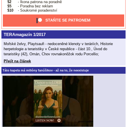
$2
- Ikona patrona na poradně
$5
- Poradna bez reklam
$10
- Soukromé poradenství
STAŇTE SE PATRONEM
TERAmagazín 1/2017
Mořské želvy, Playtsauři - nedoceněné klenoty v teráriích, Historie
herpetologie a teraristiky v České republice - část 10., Úvod do
teraristiky (42), Omán, Chov rovnakonôžok rodu Porcellio;
Přejít na článek
Táto kapela má milióny fanúšikov - až na to, že neexistuje