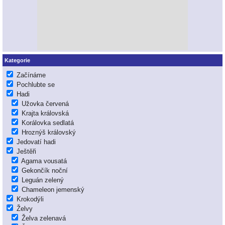
Kategorie
Začínáme
Pochlubte se
Hadi
Užovka červená
Krajta královská
Korálovka sedlatá
Hroznýš královský
Jedovatí hadi
Ještěři
Agama vousatá
Gekončík noční
Leguán zelený
Chameleon jemenský
Krokodýli
Želvy
Želva zelenavá