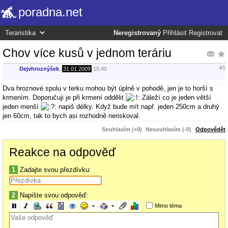
poradna.net
Neregistrovaný
Přihlásit
Registrovat
Chov více kusů v jednom teráriu
#1
Dejvhroznýšek
,
31.01.2009
15:40
Dva hroznové spolu v terku mohou být úplně v pohodě, jen je to horší s
krmením. Doporučuji je při krmení oddělit
Záleží co je jeden větší
jeden menší
napiš délky. Když bude mít např. jeden 250cm a druhý
jen 60cm, tak to bych asi rozhodně neriskoval.
Souhlasím (+0)
Nesouhlasím (-0)
Odpovědět
Reakce na odpověď
1
Zadajte svou přezdívku:
2
Napište svou odpověď:
Mimo téma