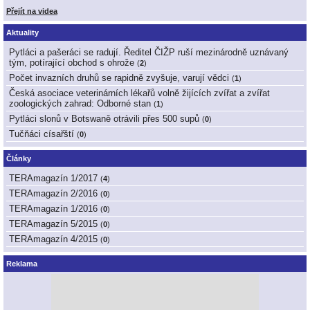
Přejít na videa
Aktuality
Pytláci a pašeráci se radují. Ředitel ČIŽP ruší mezinárodně uznávaný
tým, potírající obchod s ohrože
(
2
)
Počet invazních druhů se rapidně zvyšuje, varují vědci
(
1
)
Česká asociace veterinárních lékařů volně žijících zvířat a zvířat
zoologických zahrad: Odborné stan
(
1
)
Pytláci slonů v Botswaně otrávili přes 500 supů
(
0
)
Tučňáci císařští
(
0
)
Články
TERAmagazín 1/2017
(
4
)
TERAmagazín 2/2016
(
0
)
TERAmagazín 1/2016
(
0
)
TERAmagazín 5/2015
(
0
)
TERAmagazín 4/2015
(
0
)
Reklama