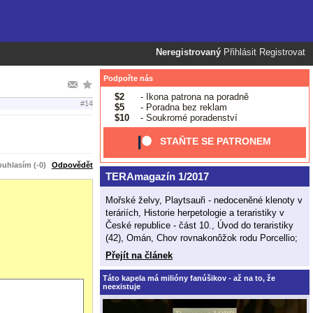
Neregistrovaný
Přihlásit
Registrovat
Podpořte nás
$2
- Ikona patrona na poradně
#14
$5
- Poradna bez reklam
$10
- Soukromé poradenství
STAŇTE SE PATRONEM
uhlasím (-0)
Odpovědět
TERAmagazín 1/2017
Mořské želvy, Playtsauři - nedoceněné klenoty v
teráriích, Historie herpetologie a teraristiky v
České republice - část 10., Úvod do teraristiky
(42), Omán, Chov rovnakonôžok rodu Porcellio;
Přejít na článek
Táto kapela má milióny fanúšikov - až na to, že
neexistuje