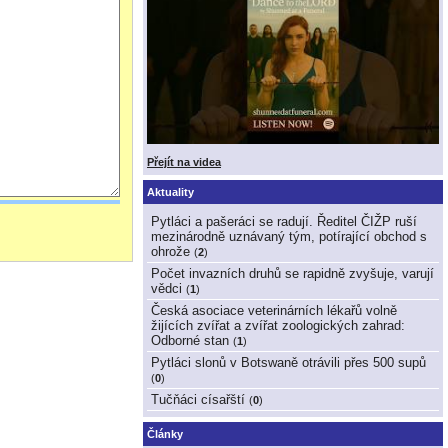
Přejít na videa
Aktuality
Pytláci a pašeráci se radují. Ředitel ČIŽP ruší
mezinárodně uznávaný tým, potírající obchod s
ohrože
(
2
)
Počet invazních druhů se rapidně zvyšuje, varují
vědci
(
1
)
Česká asociace veterinárních lékařů volně
žijících zvířat a zvířat zoologických zahrad:
Odborné stan
(
1
)
Pytláci slonů v Botswaně otrávili přes 500 supů
(
0
)
Tučňáci císařští
(
0
)
Články