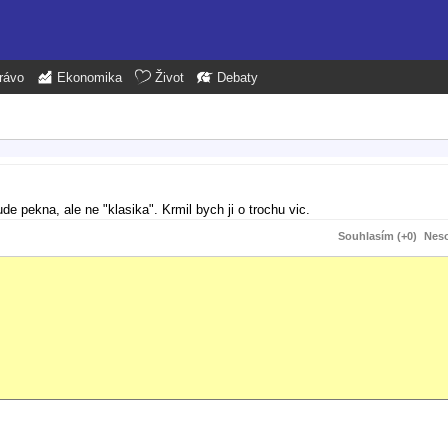
rávo
Ekonomika
Život
Debaty
ude pekna, ale ne "klasika". Krmil bych ji o trochu vic.
Souhlasím (+0)
Neso