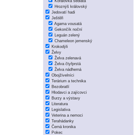
Korálovka sedlatá
Hroznýš královský
Jedovatí hadi
Ještěři
Agama vousatá
Gekončík noční
Leguán zelený
Chameleon jemenský
Krokodýli
Želvy
Želva zelenavá
Želva čtyřprstá
Želva nádherná
Obojživelníci
Terárium a technika
Bezobratlí
Hlodavci a zajícovci
Burzy a výstavy
Literatura
Legislativa
Veterina a nemoci
Terahádanky
Černá kronika
Pokec