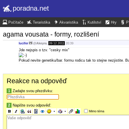
poradna.net
Počítače
Teraristika
Akvaristika
Kutilství
Hry
P
agama vousata - formy, rozlišení
lucifer
@
Akeyra
,
09.12.2011
20:39
Jde nejspis o tzv. "cesky mix"
Pokud nevite genetiku/bar. formu rodicu tak to stejne nezjistite. B
Reakce na odpověď
1
Zadajte svou přezdívku:
2
Napište svou odpověď:
Mimo téma