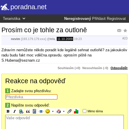
poradna.net
Neregistrovaný
Přihlásit
Registrovat
Prosím co je tohle za outloně
#23
nevim
[193.179.179.xxx]
@
tris
,
11.10.2009
19:23
Zdravím nemůžete někdo poradit kde legálně sehnat outloňě? za jakoukoliv
radu budu fakt moc vděčna.opravdu. oprosím piště na
S.Hubena@seznam.cz
Souhlasím (+0)
Nesouhlasím (-0)
Odpovědět
Reakce na odpověď
1
Zadajte svou přezdívku:
2
Napište svou odpověď:
Mimo téma