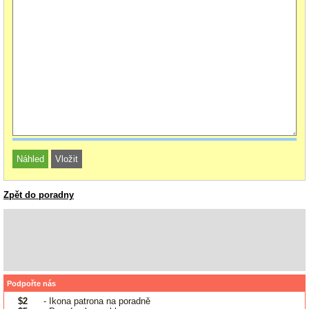
Zpět do poradny
Podpořte nás
$2
- Ikona patrona na poradně