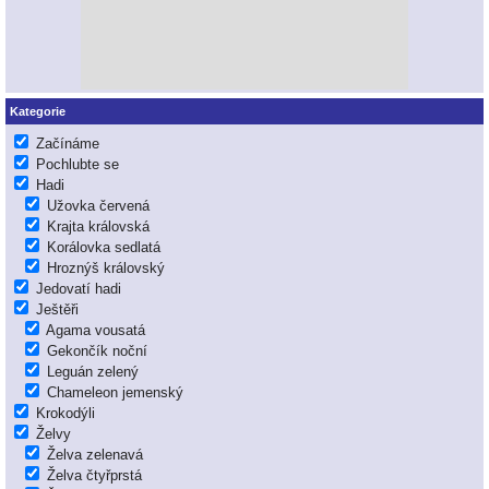
Kategorie
Začínáme
Pochlubte se
Hadi
Užovka červená
Krajta královská
Korálovka sedlatá
Hroznýš královský
Jedovatí hadi
Ještěři
Agama vousatá
Gekončík noční
Leguán zelený
Chameleon jemenský
Krokodýli
Želvy
Želva zelenavá
Želva čtyřprstá