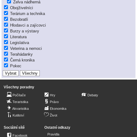
Želva nádherná
Obojživelníci
Terárium a technika
Bezobratlí
Hlodavci a zajícovci
Burzy a výstavy
Literatura
Legislativa
Veterina a nemoci
Terahádanky
Černá kronika
Pokec
Všechny poradny
Počítače
Hry
Debaty
Teraristika
Právo
Akvaristika
Ekonomika
Kutilství
Život
Sociální sítě
Ostatní odkazy
Pravidla
Facebook