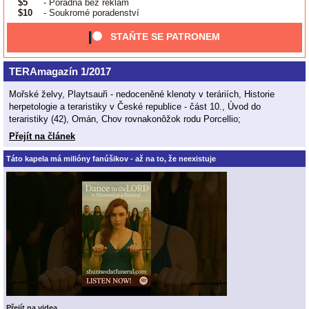
$5
- Poradna bez reklam
$10
- Soukromé poradenství
STAŇTE SE PATRONEM
TERAmagazín 1/2017
Mořské želvy, Playtsauři - nedoceněné klenoty v teráriích, Historie
herpetologie a teraristiky v České republice - část 10., Úvod do
teraristiky (42), Omán, Chov rovnakonôžok rodu Porcellio;
Přejít na článek
Táto kapela má milióny fanúšikov - až na to, že neexistuje
Přejít na videa