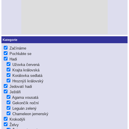
Kategorie
Začínáme
Pochlubte se
Hadi
Užovka červená
Krajta královská
Korálovka sedlatá
Hroznýš královský
Jedovatí hadi
Ještěři
Agama vousatá
Gekončík noční
Leguán zelený
Chameleon jemenský
Krokodýli
Želvy