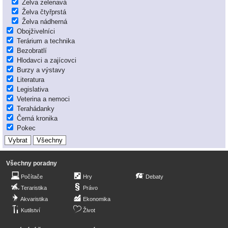
Želva zelenavá
Želva čtyřprstá
Želva nádherná
Obojživelníci
Terárium a technika
Bezobratlí
Hlodavci a zajícovci
Burzy a výstavy
Literatura
Legislativa
Veterina a nemoci
Terahádanky
Černá kronika
Pokec
Všechny poradny
Počítače
Hry
Debaty
Teraristika
Právo
Akvaristika
Ekonomika
Kutilství
Život