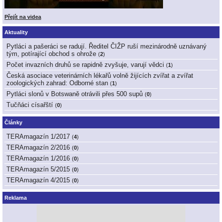
Přejít na videa
Aktuality
Pytláci a pašeráci se radují. Ředitel ČIŽP ruší mezinárodně uznávaný
tým, potírající obchod s ohrože
(
2
)
Počet invazních druhů se rapidně zvyšuje, varují vědci
(
1
)
Česká asociace veterinárních lékařů volně žijících zvířat a zvířat
zoologických zahrad: Odborné stan
(
1
)
Pytláci slonů v Botswaně otrávili přes 500 supů
(
0
)
Tučňáci císařští
(
0
)
Články
TERAmagazín 1/2017
(
4
)
TERAmagazín 2/2016
(
0
)
TERAmagazín 1/2016
(
0
)
TERAmagazín 5/2015
(
0
)
TERAmagazín 4/2015
(
0
)
Reklama