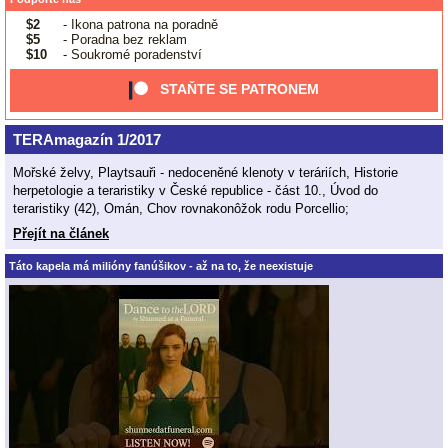
$2
- Ikona patrona na poradně
$5
- Poradna bez reklam
$10
- Soukromé poradenství
STAŇTE SE PATRONEM
TERAmagazín 1/2017
Mořské želvy, Playtsauři - nedoceněné klenoty v teráriích, Historie
herpetologie a teraristiky v České republice - část 10., Úvod do
teraristiky (42), Omán, Chov rovnakonôžok rodu Porcellio;
Přejít na článek
Táto kapela má milióny fanúšikov - až na to, že neexistuje