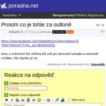
poradna.net
Neregistrovaný
Přihlásit
Registrovat
Prosím co je tohle za outloně
#33
Eliška99
[90.177.253.xxx]
@
Petulla
,
12.03.2017
11:11
https://www.facebook.com/VeganHezkyCesky/videos/13
78447765510777/?hc_ref=NEWSFEED
hnus a zvěrstvo!! Ale většina lidí vidí jen obrovské kukadla a roztomilé
zvířátko. Ale zbytek už ne.
Souhlasím (+0)
Nesouhlasím (-0)
Odpovědět
Reakce na odpověď
1
Zadajte svou přezdívku:
2
Napište svou odpověď:
Mimo téma